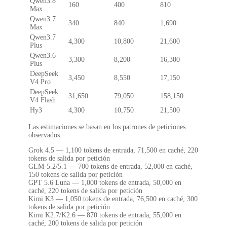
Qwen3.8
160
400
810
Max
Qwen3.7
340
840
1,690
Max
Qwen3.7
4,300
10,800
21,600
Plus
Qwen3.6
3,300
8,200
16,300
Plus
DeepSeek
3,450
8,550
17,150
V4 Pro
DeepSeek
31,650
79,050
158,150
V4 Flash
Hy3
4,300
10,750
21,500
Las estimaciones se basan en los patrones de peticiones
observados:
Grok 4.5 — 1,100 tokens de entrada, 71,500 en caché, 220
tokens de salida por petición
GLM-5.2/5.1 — 700 tokens de entrada, 52,000 en caché,
150 tokens de salida por petición
GPT 5.6 Luna — 1,000 tokens de entrada, 50,000 en
caché, 220 tokens de salida por petición
Kimi K3 — 1,050 tokens de entrada, 76,500 en caché, 300
tokens de salida por petición
Kimi K2.7/K2.6 — 870 tokens de entrada, 55,000 en
caché, 200 tokens de salida por petición