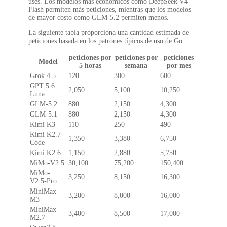
uses. Los modelos más económicos como DeepSeek V4
Flash permiten más peticiones, mientras que los modelos
de mayor costo como GLM-5.2 permiten menos.
La siguiente tabla proporciona una cantidad estimada de
peticiones basada en los patrones típicos de uso de Go:
peticiones por
peticiones por
peticiones
Model
5 horas
semana
por mes
Grok 4.5
120
300
600
GPT 5.6
2,050
5,100
10,250
Luna
GLM-5.2
880
2,150
4,300
GLM-5.1
880
2,150
4,300
Kimi K3
110
250
490
Kimi K2.7
1,350
3,380
6,750
Code
Kimi K2.6
1,150
2,880
5,750
MiMo-V2.5
30,100
75,200
150,400
MiMo-
3,250
8,150
16,300
V2.5-Pro
MiniMax
3,200
8,000
16,000
M3
MiniMax
3,400
8,500
17,000
M2.7