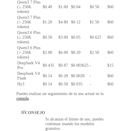
Qwen3.7 Plus
(≤ 256K
$0.40
$1.60
$0.04
$0.50
$60
tokens)
Qwen3.7 Plus
(> 256K
$1.20
$4.80
$0.12
$1.50
$60
tokens)
Qwen3.6 Plus
(≤ 256K
$0.50
$3.00
$0.05
$0.625
$60
tokens)
Qwen3.6 Plus
(> 256K
$2.00
$6.00
$0.20
$2.50
$60
tokens)
DeepSeek V4
$0.435
$0.87
$0.003625
-
$15
Pro
DeepSeek V4
$0.14
$0.28
$0.0028
-
$60
Flash
Hy3
$0.14
$0.58
$0.035
-
$60
Puedes realizar un seguimiento de tu uso actual en la
consola
.
CONSEJO
Si alcanzas el límite de uso, puedes
continuar usando los modelos
gratuitos.