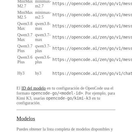
MiniMax
minimax-
https://opencode.ai/zen/go/v1/mes
M2.7
m2.7
MiniMax
minimax-
https://opencode.ai/zen/go/v1/mes
M2.5
m2.5
Qwen3.8
qwen3.8-
https://opencode.ai/zen/go/v1/mes
Max
max
Qwen3.7
qwen3.7-
https://opencode.ai/zen/go/v1/mes
Max
max
Qwen3.7
qwen3.7-
https://opencode.ai/zen/go/v1/mes
Plus
plus
Qwen3.6
qwen3.6-
https://opencode.ai/zen/go/v1/mes
Plus
plus
Hy3
hy3
https://opencode.ai/zen/go/v1/cha
El
ID del modelo
en tu configuración de OpenCode usa el
opencode-go/<model-id>
formato
. Por ejemplo, para
opencode-go/kimi-k3
Kimi K3, usarías
en tu
configuración.
Modelos
Puedes obtener la lista completa de modelos disponibles y