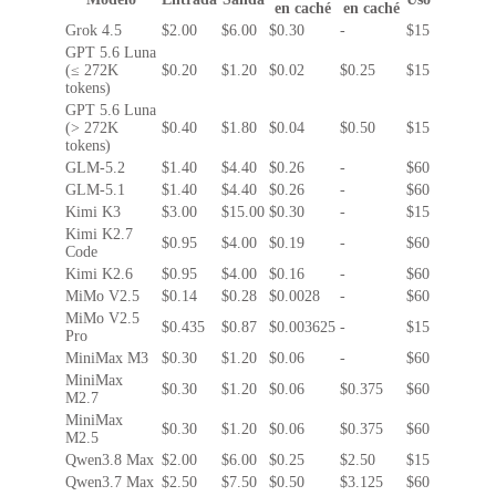
en caché
en caché
Grok 4.5
$2.00
$6.00
$0.30
-
$15
GPT 5.6 Luna
(≤ 272K
$0.20
$1.20
$0.02
$0.25
$15
tokens)
GPT 5.6 Luna
(> 272K
$0.40
$1.80
$0.04
$0.50
$15
tokens)
GLM-5.2
$1.40
$4.40
$0.26
-
$60
GLM-5.1
$1.40
$4.40
$0.26
-
$60
Kimi K3
$3.00
$15.00
$0.30
-
$15
Kimi K2.7
$0.95
$4.00
$0.19
-
$60
Code
Kimi K2.6
$0.95
$4.00
$0.16
-
$60
MiMo V2.5
$0.14
$0.28
$0.0028
-
$60
MiMo V2.5
$0.435
$0.87
$0.003625
-
$15
Pro
MiniMax M3
$0.30
$1.20
$0.06
-
$60
MiniMax
$0.30
$1.20
$0.06
$0.375
$60
M2.7
MiniMax
$0.30
$1.20
$0.06
$0.375
$60
M2.5
Qwen3.8 Max
$2.00
$6.00
$0.25
$2.50
$15
Qwen3.7 Max
$2.50
$7.50
$0.50
$3.125
$60