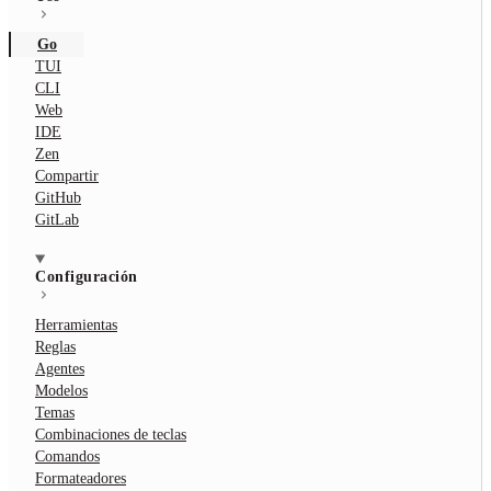
Go
TUI
CLI
Web
IDE
Zen
Compartir
GitHub
GitLab
Configuración
Herramientas
Reglas
Agentes
Modelos
Temas
Combinaciones de teclas
Comandos
Formateadores