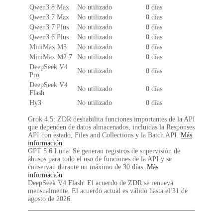
Qwen3.8 Max
No utilizado
0 días
Qwen3.7 Max
No utilizado
0 días
Qwen3.7 Plus
No utilizado
0 días
Qwen3.6 Plus
No utilizado
0 días
MiniMax M3
No utilizado
0 días
MiniMax M2.7
No utilizado
0 días
DeepSeek V4
No utilizado
0 días
Pro
DeepSeek V4
No utilizado
0 días
Flash
Hy3
No utilizado
0 días
Grok 4.5:
ZDR deshabilita funciones importantes de la API
que dependen de datos almacenados, incluidas la Responses
API con estado, Files and Collections y la Batch API.
Más
información
.
GPT 5.6 Luna:
Se generan registros de supervisión de
abusos para todo el uso de funciones de la API y se
conservan durante un máximo de 30 días.
Más
información
.
DeepSeek V4 Flash:
El acuerdo de ZDR se renueva
mensualmente. El acuerdo actual es válido hasta el 31 de
agosto de 2026.