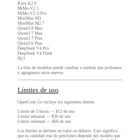
Kimi K2.6
MiMo-V2.5
MiMo-V2.5-Pro
MiniMax M3
MiniMax M2.7
Qwen3.8 Max
Qwen3.7 Max
Qwen3.7 Plus
Qwen3.6 Plus
DeepSeek V4 Pro
DeepSeek V4 Flash
Hy3
La lista de modelos puede cambiar a medida que probamos
y agregamos otros nuevos.
Límites de uso
OpenCode Go incluye los siguientes límites:
Límite de 5 horas
— $12 de uso
Límite semanal
— $30 de uso
Límite mensual
— $60 de uso
Los límites se definen en valor en dólares. Esto significa
que tu cantidad real de peticiones depende del modelo que