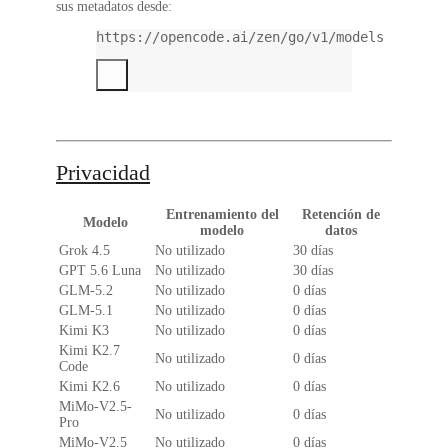
sus metadatos desde:
https://opencode.ai/zen/go/v1/models
Privacidad
Entrenamiento del
Retención de
Modelo
modelo
datos
Grok 4.5
No utilizado
30 días
GPT 5.6 Luna
No utilizado
30 días
GLM-5.2
No utilizado
0 días
GLM-5.1
No utilizado
0 días
Kimi K3
No utilizado
0 días
Kimi K2.7
No utilizado
0 días
Code
Kimi K2.6
No utilizado
0 días
MiMo-V2.5-
No utilizado
0 días
Pro
MiMo-V2.5
No utilizado
0 días