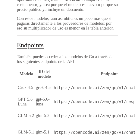
coste menor, ya sea porque el modelo es nuevo o porque su
precio público ya incluye un descuento.
Con estos modelos, aun así obtienes un poco más que si
pagaras directamente a los proveedores de modelos; por
eso su multiplicador de uso es menor en la tabla anterior.
Endpoints
También puedes acceder a los modelos de Go a través de
los siguientes endpoints de la API.
ID del
Modelo
Endpoint
modelo
Grok 4.5
grok-4.5
https://opencode.ai/zen/go/v1/cha
GPT 5.6
gpt-5.6-
https://opencode.ai/zen/go/v1/res
Luna
luna
GLM-5.2
glm-5.2
https://opencode.ai/zen/go/v1/cha
GLM-5.1
glm-5.1
https://opencode.ai/zen/go/v1/cha