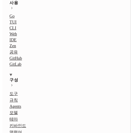
사용
Go
TUI
CLI
Web
IDE
Zen
공유
GitHub
GitLab
구성
도구
규칙
Agents
모델
테마
키바인드
명령어