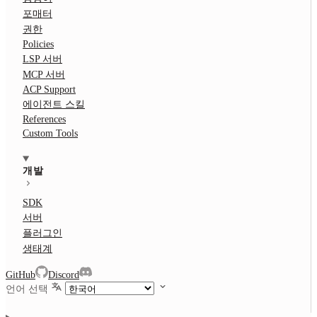
포매터
권한
Policies
LSP 서버
MCP 서버
ACP Support
에이전트 스킬
References
Custom Tools
개발
SDK
서버
플러그인
생태계
GitHub
Discord
언어 선택