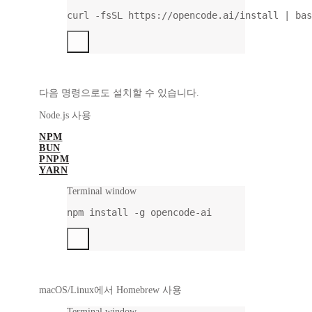
curl
-fsSL
https://opencode.ai/install
|
bas
다음 명령으로도 설치할 수 있습니다.
Node.js 사용
NPM
BUN
PNPM
YARN
Terminal window
npm
install
-g
opencode-ai
macOS/Linux에서 Homebrew 사용
Terminal window