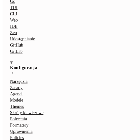
Go
TUI
CLI
Web
IDE
Zen
Udostępnianie
GitHub
GitLab
Konfiguracja
Narzędzia
Zasady
Agenci
Modele
Themes
Skróty klawiszowe
Polecenia
Formatery
Uprawnienia
Policies