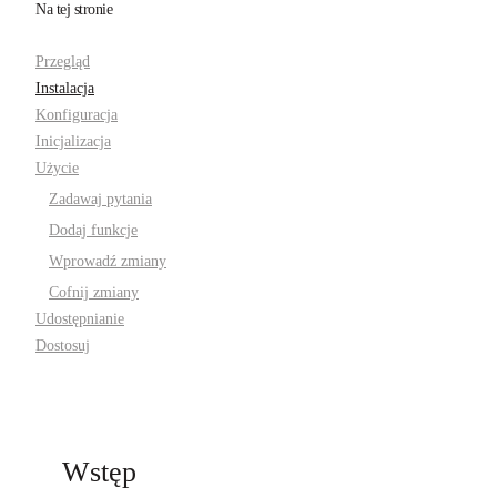
Na tej stronie
Przegląd
Instalacja
Konfiguracja
Inicjalizacja
Użycie
Zadawaj pytania
Dodaj funkcje
Wprowadź zmiany
Cofnij zmiany
Udostępnianie
Dostosuj
Wstęp