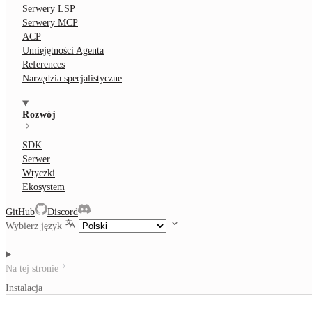
Serwery LSP
Serwery MCP
ACP
Umiejętności Agenta
References
Narzędzia specjalistyczne
Rozwój
SDK
Serwer
Wtyczki
Ekosystem
GitHub
Discord
Wybierz język
Na tej stronie
Instalacja