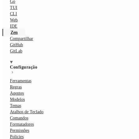
Go
TUI
CLI
Web
IDE
Zen
Compartilhar
GitHub
GitLab
Configuração
Ferramentas
Regras
Agentes
Modelos
Temas
Atalhos de Teclado
Comandos
Formatadores
Permissões
Policies