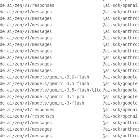
de.ai/zen/v1/responses
@ai-sdk/openai
de.ai/zen/v1/messages
@ai-sdk/anthro
de.ai/zen/v1/messages
@ai-sdk/anthro
de.ai/zen/v1/messages
@ai-sdk/anthro
de.ai/zen/v1/messages
@ai-sdk/anthro
de.ai/zen/v1/messages
@ai-sdk/anthro
de.ai/zen/v1/messages
@ai-sdk/anthro
de.ai/zen/v1/messages
@ai-sdk/anthro
de.ai/zen/v1/messages
@ai-sdk/anthro
de.ai/zen/v1/messages
@ai-sdk/anthro
de.ai/zen/v1/messages
@ai-sdk/anthro
de.ai/zen/v1/models/gemini-3.6-flash
@ai-sdk/google
de.ai/zen/v1/models/gemini-3.5-flash
@ai-sdk/google
de.ai/zen/v1/models/gemini-3.5-flash-lite
@ai-sdk/google
de.ai/zen/v1/models/gemini-3.1-pro
@ai-sdk/google
de.ai/zen/v1/models/gemini-3-flash
@ai-sdk/google
de.ai/zen/v1/responses
@ai-sdk/openai
de.ai/zen/v1/responses
@ai-sdk/openai
de.ai/zen/v1/messages
@ai-sdk/anthro
de.ai/zen/v1/messages
@ai-sdk/anthro
de.ai/zen/v1/messages
@ai-sdk/anthro