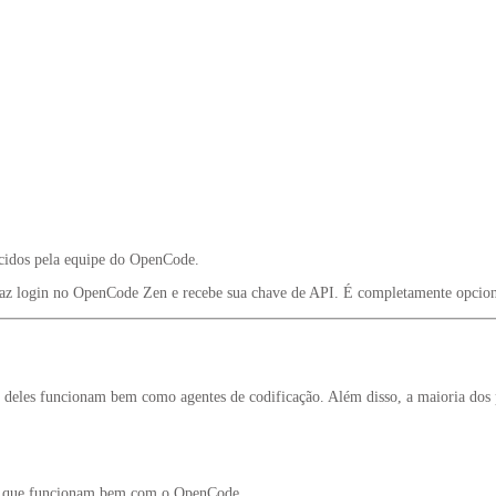
ecidos pela equipe do OpenCode.
az login no OpenCode Zen e recebe sua chave de API. É
completamente opcion
deles funcionam bem como agentes de codificação. Além disso, a maioria dos p
es que funcionam bem com o OpenCode.