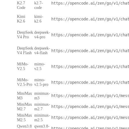
K2.7
k2.7-
https://opencode.ai/zen/go/v1/cha
Code
code
Kimi
kimi-
https://opencode.ai/zen/go/v1/cha
K2.6
k2.6
DeepSeek
deepseek-
https://opencode.ai/zen/go/v1/cha
V4 Pro
v4-pro
DeepSeek
deepseek-
https://opencode.ai/zen/go/v1/cha
V4 Flash
v4-flash
MiMo-
mimo-
https://opencode.ai/zen/go/v1/cha
V2.5
v2.5
MiMo-
mimo-
https://opencode.ai/zen/go/v1/cha
V2.5-Pro
v2.5-pro
MiniMax
minimax-
https://opencode.ai/zen/go/v1/mes
M3
m3
MiniMax
minimax-
https://opencode.ai/zen/go/v1/mes
M2.7
m2.7
MiniMax
minimax-
https://opencode.ai/zen/go/v1/mes
M2.5
m2.5
Qwen3.8
qwen3.8-
https://opencode.ai/zen/go/v1/mes