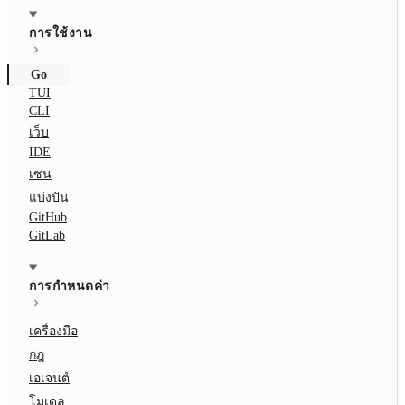
การใช้งาน
Go
TUI
CLI
เว็บ
IDE
เซน
แบ่งปัน
GitHub
GitLab
การกำหนดค่า
เครื่องมือ
กฎ
เอเจนต์
โมเดล