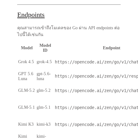
Endpoints
คุณสามารถเข้าถึงโมเดลของ Go ผ่าน API endpoints ต่อ
ไปนี้ได้เช่นกัน
Model
Model
Endpoint
ID
Grok 4.5
grok-4.5
https://opencode.ai/zen/go/v1/cha
GPT 5.6
gpt-5.6-
https://opencode.ai/zen/go/v1/res
Luna
luna
GLM-5.2
glm-5.2
https://opencode.ai/zen/go/v1/cha
GLM-5.1
glm-5.1
https://opencode.ai/zen/go/v1/cha
Kimi K3
kimi-k3
https://opencode.ai/zen/go/v1/cha
Kimi
kimi-