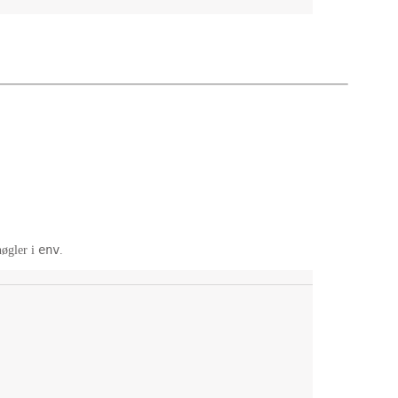
env
øgler i
.