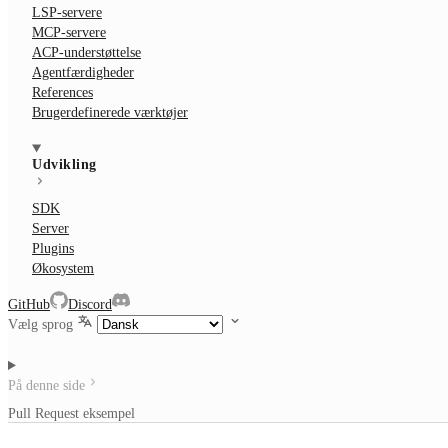
LSP-servere
MCP-servere
ACP-understøttelse
Agentfærdigheder
References
Brugerdefinerede værktøjer
Udvikling
SDK
Server
Plugins
Økosystem
GitHub
Discord
Vælg sprog
På denne side
Pull Request eksempel