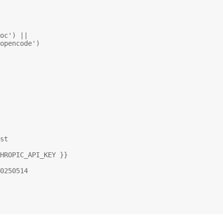
oc') ||
opencode')
st
HROPIC_API_KEY }}
0250514