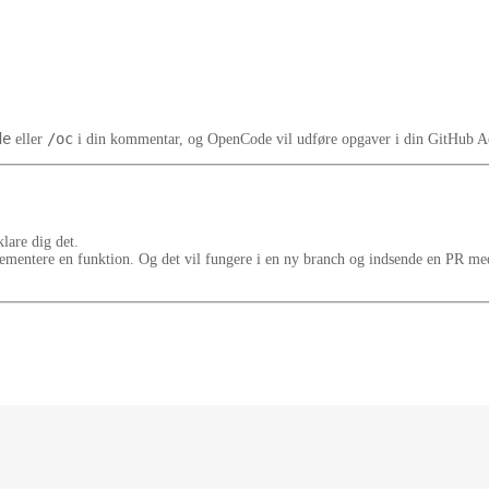
de
/oc
eller
i din kommentar, og OpenCode vil udføre opgaver i din GitHub Ac
lare dig det.
ementere en funktion. Og det vil fungere i en ny branch og indsende en PR me