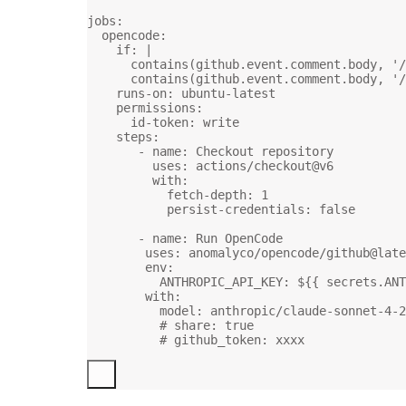
jobs
:
opencode
:
if
: 
|
contains(github.event.comment.body, '/
contains(github.event.comment.body, '/
runs-on
: 
ubuntu-latest
permissions
:
id-token
: 
write
steps
:
- 
name
: 
Checkout repository
uses
: 
actions/checkout@v6
with
:
fetch-depth
: 
1
persist-credentials
: 
false
- 
name
: 
Run OpenCode
uses
: 
anomalyco/opencode/github@late
env
:
ANTHROPIC_API_KEY
: 
${{ secrets.ANT
with
:
model
: 
anthropic/claude-sonnet-4-2
# share: true
# github_token: xxxx