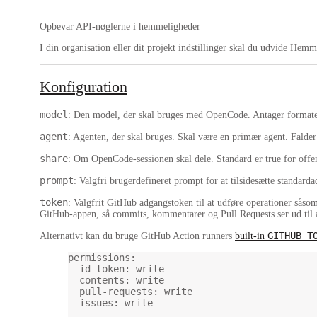
Opbevar API-nøglerne i hemmeligheder
I din organisation eller dit projekt
indstillinger
skal du udvide
Hemmel
Konfiguration
model
: Den model, der skal bruges med OpenCode. Antager format
agent
: Agenten, der skal bruges. Skal være en primær agent. Falder 
share
: Om OpenCode-sessionen skal dele. Standard er
true
for offen
prompt
: Valgfri brugerdefineret prompt for at tilsidesætte standar
token
: Valgfrit GitHub adgangstoken til at udføre operationer sås
GitHub-appen, så commits, kommentarer og Pull Requests ser ud til
GITHUB_T
Alternativt kan du bruge GitHub Action runners
built-in
permissions
:
id-token
: 
write
contents
: 
write
pull-requests
: 
write
issues
: 
write