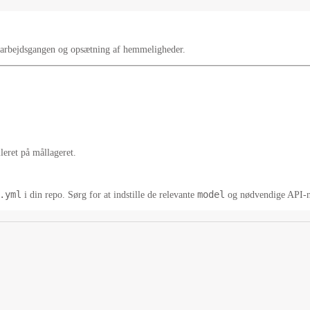
af arbejdsgangen og opsætning af hemmeligheder.
lleret på mållageret.
.yml
model
i din repo. Sørg for at indstille de relevante
og nødvendige API-n