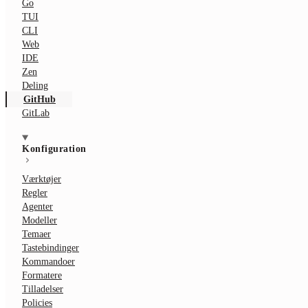
Go
TUI
CLI
Web
IDE
Zen
Deling
GitHub
GitLab
Konfiguration
Værktøjer
Regler
Agenter
Modeller
Temaer
Tastebindinger
Kommandoer
Formatere
Tilladelser
Policies