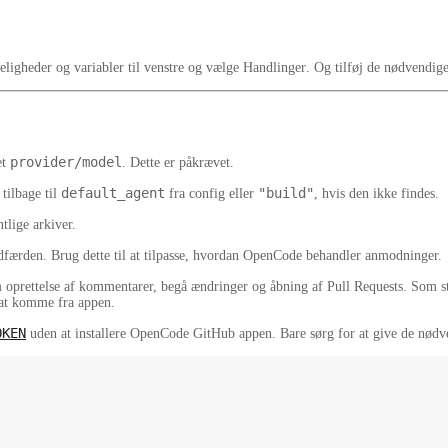
igheder og variabler
til venstre og vælge
Handlinger
. Og tilføj de nødvendig
provider/model
et
. Dette er
påkrævet
.
default_agent
"build"
tilbage til
fra config eller
, hvis den ikke findes.
tlige arkiver.
dadfærden. Brug dette til at tilpasse, hvordan OpenCode behandler anmodninger.
om oprettelse af kommentarer, begå ændringer og åbning af Pull Requests. Som
 at komme fra appen.
OKEN
uden at installere OpenCode GitHub appen. Bare sørg for at give de nødven