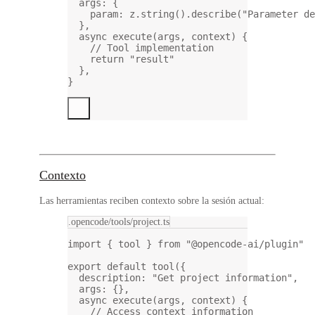
args: {
param: z.
string
().
describe
(
"Parameter d
},
async
execute
(
args
, 
context
) {
// Tool implementation
return
"result"
},
}
Contexto
Las herramientas reciben contexto sobre la sesión actual:
.opencode/tools/project.ts
import
 { tool } 
from
"@opencode-ai/plugin"
export
default
tool
({
description: 
"Get project information"
,
args: {},
async
execute
(
args
, 
context
) {
// Access context information