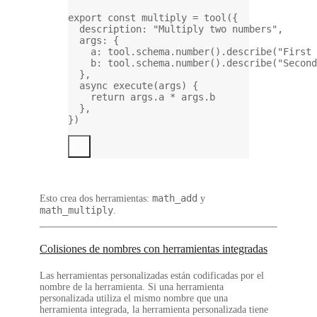
export
const
multiply
=
tool
({
description: 
"Multiply two numbers"
,
args: {
a: tool.schema.
number
().
describe
(
"First 
b: tool.schema.
number
().
describe
(
"Second
},
async
execute
(
args
) {
return
 args.a 
*
 args.b
},
})
math_add
Esto crea dos herramientas:
y
math_multiply
.
Colisiones de nombres con herramientas integradas
Las herramientas personalizadas están codificadas por el
nombre de la herramienta. Si una herramienta
personalizada utiliza el mismo nombre que una
herramienta integrada, la herramienta personalizada tiene