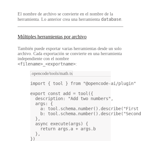
El
nombre de archivo
se convierte en el
nombre de la
database
herramienta
. Lo anterior crea una herramienta
.
Múltiples herramientas por archivo
También puede exportar varias herramientas desde un solo
archivo. Cada exportación se convierte en
una herramienta
independiente
con el nombre
<filename>_<exportname>
:
.opencode/tools/math.ts
import
 { tool } 
from
"@opencode-ai/plugin"
export
const
add
=
tool
({
description: 
"Add two numbers"
,
args: {
a: tool.schema.
number
().
describe
(
"First 
b: tool.schema.
number
().
describe
(
"Second
},
async
execute
(
args
) {
return
 args.a 
+
 args.b
},
})