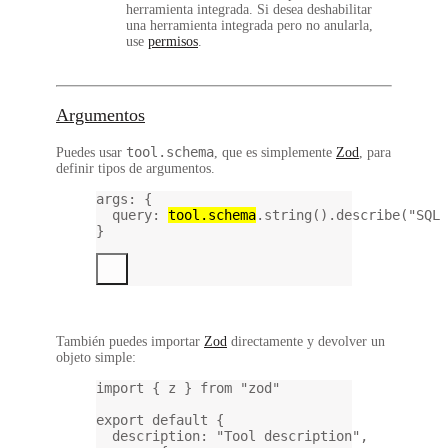
herramienta integrada. Si desea deshabilitar
una herramienta integrada pero no anularla,
use
permisos
.
Argumentos
tool.schema
Puedes usar
, que es simplemente
Zod
, para
definir tipos de argumentos.
args
: {
query
: 
tool.schema
.
string
().
describe
(
"SQL 
}
También puedes importar
Zod
directamente y devolver un
objeto simple:
import
 { z } 
from
"zod"
export
default
 {
description: 
"Tool description"
,