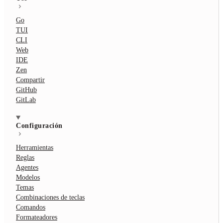
Go
TUI
CLI
Web
IDE
Zen
Compartir
GitHub
GitLab
Configuración
Herramientas
Reglas
Agentes
Modelos
Temas
Combinaciones de teclas
Comandos
Formateadores