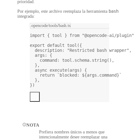
prioridad.
bash
Por ejemplo, este archivo reemplaza la herramienta
integrada:
.opencode/tools/bash.ts
import
 { tool } 
from
"@opencode-ai/plugin"
export
default
tool
({
description: 
"Restricted bash wrapper"
,
args: {
command: tool.schema.
string
(),
},
async
execute
(
args
) {
return
`blocked: ${
args
.
command
}`
},
})
NOTA
Prefiera nombres únicos a menos que
intencionalmente desee reemplazar una