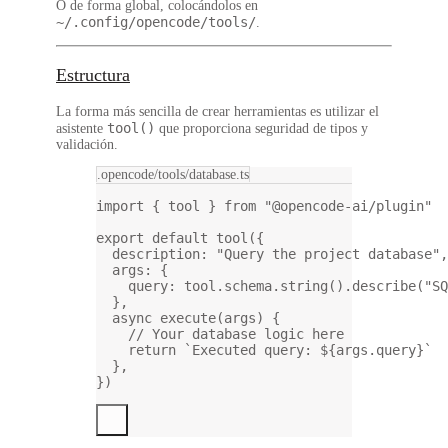
O de forma global, colocándolos en
~/.config/opencode/tools/
.
Estructura
La forma más sencilla de crear herramientas es utilizar el
tool()
asistente
que proporciona seguridad de tipos y
validación.
.opencode/tools/database.ts
import
 { tool } 
from
"@opencode-ai/plugin"
export
default
tool
({
description: 
"Query the project database"
,
args: {
query: tool.schema.
string
().
describe
(
"SQ
},
async
execute
(
args
) {
// Your database logic here
return
`Executed query: ${
args
.
query
}`
},
})