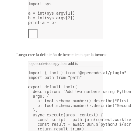
import
 sys
a 
=
int
(sys.argv[
1
])
b 
=
int
(sys.argv[
2
])
print
(a 
+
 b)
Luego cree la definición de herramienta que la invoca:
.opencode/tools/python-add.ts
import
 { tool } 
from
"@opencode-ai/plugin"
import
 path 
from
"path"
export
default
tool
({
description: 
"Add two numbers using Python
args: {
a: tool.schema.
number
().
describe
(
"First 
b: tool.schema.
number
().
describe
(
"Second
},
async
execute
(
args
, 
context
) {
const
script
=
 path.
join
(context.worktre
const
result
=
await
 Bun.
$
`python3 ${
scr
return
 result.
trim
()