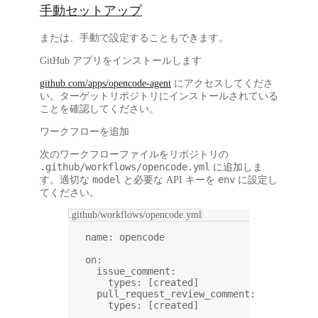
手動セットアップ
または、手動で設定することもできます。
GitHub アプリをインストールします
github.com/apps/opencode-agent
にアクセスしてくださ
い。ターゲットリポジトリにインストールされている
ことを確認してください。
ワークフローを追加
次のワークフローファイルをリポジトリの
.github/workflows/opencode.yml
に追加しま
model
env
す。適切な
と必要な API キーを
に設定し
てください。
.github/workflows/opencode.yml
name
: 
opencode
on
:
issue_comment
:
types
: [
created
]
pull_request_review_comment
:
types
: [
created
]