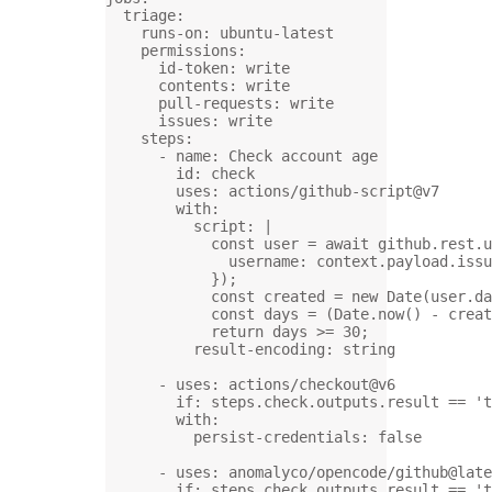
triage
:
runs-on
: 
ubuntu-latest
permissions
:
id-token
: 
write
contents
: 
write
pull-requests
: 
write
issues
: 
write
steps
:
- 
name
: 
Check account age
id
: 
check
uses
: 
actions/github-script@v7
with
:
script
: 
|
const user = await github.rest.u
username: context.payload.issu
});
const created = new Date(user.da
const days = (Date.now() - creat
return days >= 30;
result-encoding
: 
string
- 
uses
: 
actions/checkout@v6
if
: 
steps.check.outputs.result == 't
with
:
persist-credentials
: 
false
- 
uses
: 
anomalyco/opencode/github@late
if
: 
steps.check.outputs.result == 't