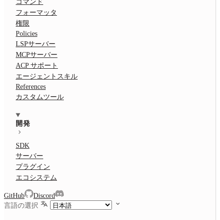
コマンド
フォーマッタ
権限
Policies
LSPサーバー
MCPサーバー
ACP サポート
エージェントスキル
References
カスタムツール
開発
SDK
サーバー
プラグイン
エコシステム
GitHub
Discord
言語の選択