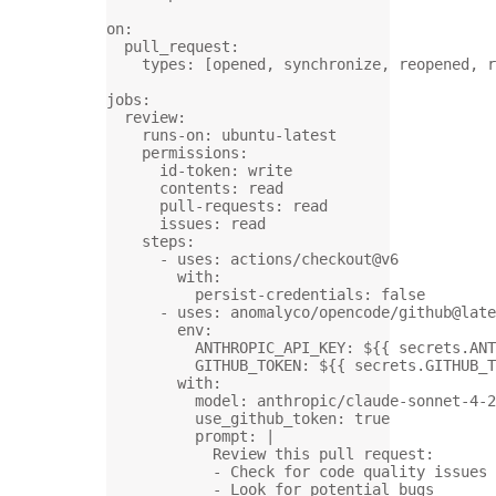
on
:
pull_request
:
types
: [
opened
, 
synchronize
, 
reopened
, 
r
jobs
:
review
:
runs-on
: 
ubuntu-latest
permissions
:
id-token
: 
write
contents
: 
read
pull-requests
: 
read
issues
: 
read
steps
:
- 
uses
: 
actions/checkout@v6
with
:
persist-credentials
: 
false
- 
uses
: 
anomalyco/opencode/github@late
env
:
ANTHROPIC_API_KEY
: 
${{ secrets.ANT
GITHUB_TOKEN
: 
${{ secrets.GITHUB_T
with
:
model
: 
anthropic/claude-sonnet-4-2
use_github_token
: 
true
prompt
: 
|
Review this pull request:
- Check for code quality issues
- Look for potential bugs