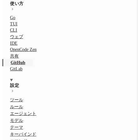
使い方
Go
TUI
CLI
ウェブ
IDE
OpenCode Zen
共有
GitHub
GitLab
設定
ツール
ルール
エージェント
モデル
テーマ
キーバインド