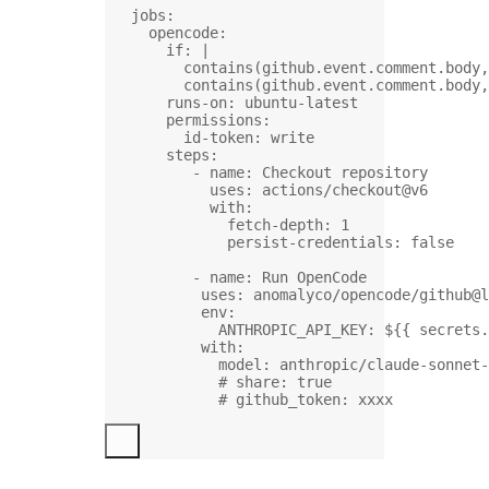
jobs
:
opencode
:
if
: 
|
contains(github.event.comment.body,
contains(github.event.comment.body,
runs-on
: 
ubuntu-latest
permissions
:
id-token
: 
write
steps
:
- 
name
: 
Checkout repository
uses
: 
actions/checkout@v6
with
:
fetch-depth
: 
1
persist-credentials
: 
false
- 
name
: 
Run OpenCode
uses
: 
anomalyco/opencode/github@l
env
:
ANTHROPIC_API_KEY
: 
${{ secrets.
with
:
model
: 
anthropic/claude-sonnet-
# share: true
# github_token: xxxx