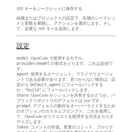
API キーをシークレットに保存する
組織またはプロジェクトの
設定
で、左側の
シークレッ
トと変数
を展開し、
アクション
を選択します。そし
て、必要な API キーを追加します。
設定
model
: OpenCode で使用するモデル。
provider/model
の形式をとります。これは
必須
で
す。
agent
: 使用するエージェント。プライマリエージェ
ントである必要があります。見つからない場合は、設
default_agent
定から
にフォールバックする
"build"
か、
にフォールバックします。
share
: OpenCode セッションを共有するかどうか。パ
ブリックリポジトリのデフォルトは
true
です。
prompt
: デフォルトの動作をオーバーライドするため
のオプションのカスタムプロンプト。これを使用し
て、OpenCode がリクエストを処理する方法をカスタ
マイズします。
token
: コメントの作成、変更のコミット、プルリク