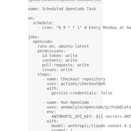
name
: 
Scheduled OpenCode Task
on
:
schedule
:
- 
cron
: 
"0 9 * * 1"
# Every Monday at 9a
jobs
:
opencode
:
runs-on
: 
ubuntu-latest
permissions
:
id-token
: 
write
contents
: 
write
pull-requests
: 
write
issues
: 
write
steps
:
- 
name
: 
Checkout repository
uses
: 
actions/checkout@v6
with
:
persist-credentials
: 
false
- 
name
: 
Run OpenCode
uses
: 
anomalyco/opencode/github@late
env
:
ANTHROPIC_API_KEY
: 
${{ secrets.ANT
with
:
model
: 
anthropic/claude-sonnet-4-2
prompt
: 
|