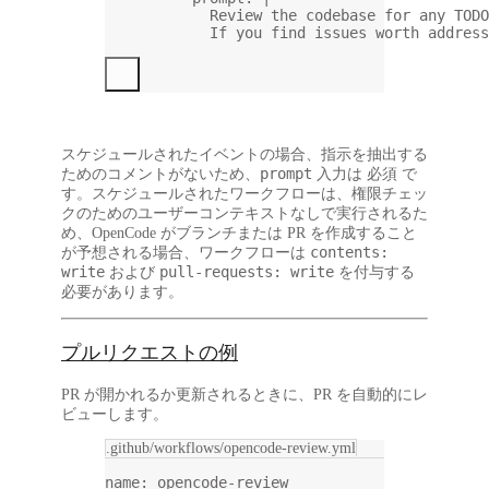
Review the codebase for any TODO
If you find issues worth address
スケジュールされたイベントの場合、指示を抽出する
prompt
ためのコメントがないため、
入力は
必須
で
す。スケジュールされたワークフローは、権限チェッ
クのためのユーザーコンテキストなしで実行されるた
め、OpenCode がブランチまたは PR を作成すること
contents:
が予想される場合、ワークフローは
write
pull-requests: write
および
を付与する
必要があります。
プルリクエストの例
PR が開かれるか更新されるときに、PR を自動的にレ
ビューします。
.github/workflows/opencode-review.yml
name
: 
opencode-review