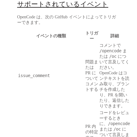
サポートされているイベント
OpenCode は、次の GitHub イベントによってトリガ
ーできます。
トリガ
イベントの種類
詳細
ー
コメントで
/opencode
ま
/oc
たは
につ
問題ま
いて言及してく
たは
ださい。
PR に
OpenCode はコ
issue_comment
ついて
ンテキストを読
コメン
み取り、ブラン
トする
チを作成した
り、PR を開い
たり、返信した
りできます。
コードをレビュ
ーするとき
/opencode
に、
PR 内
/oc
または
に
の特定
ついて言及しま