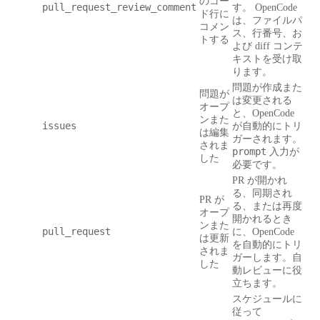
のコー
pull_request_review_comment
す。 OpenCode
ド行に
は、ファイルパ
コメン
ス、行番号、お
トする
よび diff コンテ
キストを受け取
ります。
問題が作成また
問題が
は変更される
オープ
と、OpenCode
ンまた
issues
が自動的にトリ
は編集
ガーされます。
されま
prompt
入力が
した
必要です。
PR が開かれ
る、同期され
PR が
る、または再度
オープ
開かれるとき
ンまた
pull_request
に、OpenCode
は更新
を自動的にトリ
されま
ガーします。自
した
動レビューに役
立ちます。
スケジュールに
従って