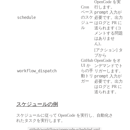
OpenCode を実
Cron
行します。
ベース
prompt
入力が
schedule
のスケ
必要です。出力
ジュー
はログと PR に
ル
送られます (コ
メントする問題
はありませ
ん)。
[アクション] タ
ブから
GitHub
OpenCode をオ
UI か
ンデマンドでト
workflow_dispatch
らの手
リガーします。
動トリ
prompt
入力が
ガー
必要です。出力
はログと PR に
送られます。
スケジュールの例
スケジュールに従って OpenCode を実行し、自動化さ
れたタスクを実行します。
.github/workflows/opencode-scheduled.yml