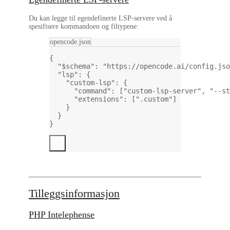
Du kan legge til egendefinerte LSP-servere ved å
spesifisere kommandoen og filtypene:
opencode.json
{
"$schema"
: 
"https://opencode.ai/config.jso
"lsp"
: {
"custom-lsp"
: {
"command"
: [
"custom-lsp-server"
, 
"--st
"extensions"
: [
".custom"
]
}
}
}
Tilleggsinformasjon
PHP Intelephense