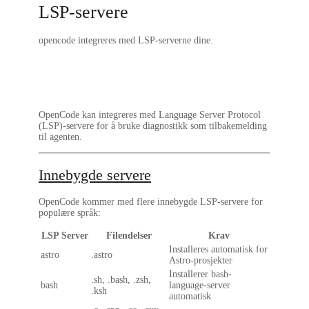
LSP-servere
opencode integreres med LSP-serverne dine.
OpenCode kan integreres med Language Server Protocol
(LSP)-servere for å bruke diagnostikk som tilbakemelding
til agenten.
Innebygde servere
OpenCode kommer med flere innebygde LSP-servere for
populære språk:
LSP Server
Filendelser
Krav
Installeres automatisk for
astro
.astro
Astro-prosjekter
Installerer bash-
.sh, .bash, .zsh,
bash
language-server
.ksh
automatisk