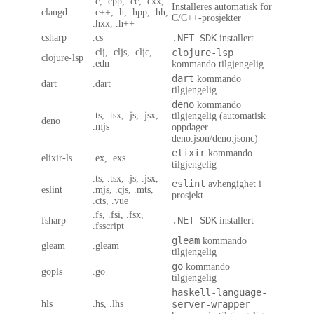
.c, .cpp, .cc, .cxx,
Installeres automatisk for
clangd
.c++, .h, .hpp, .hh,
C/C++-prosjekter
.hxx, .h++
csharp
.cs
.NET SDK
installert
.clj, .cljs, .cljc,
clojure-lsp
clojure-lsp
.edn
kommando tilgjengelig
dart
kommando
dart
.dart
tilgjengelig
deno
kommando
.ts, .tsx, .js, .jsx,
tilgjengelig (automatisk
deno
.mjs
oppdager
deno.json/deno.jsonc)
elixir
kommando
elixir-ls
.ex, .exs
tilgjengelig
.ts, .tsx, .js, .jsx,
eslint
avhengighet i
eslint
.mjs, .cjs, .mts,
prosjekt
.cts, .vue
.fs, .fsi, .fsx,
.NET SDK
fsharp
installert
.fsscript
gleam
kommando
gleam
.gleam
tilgjengelig
go
kommando
gopls
.go
tilgjengelig
haskell-language-
hls
.hs, .lhs
server-wrapper