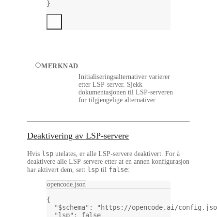
}
MERKNAD
Initialiseringsalternativer varierer
etter LSP-server. Sjekk
dokumentasjonen til LSP-serveren
for tilgjengelige alternativer.
Deaktivering av LSP-servere
lsp
Hvis
utelates, er alle LSP-servere deaktivert. For å
deaktivere alle LSP-servere etter at en annen konfigurasjon
lsp
false
har aktivert dem, sett
til
:
opencode.json
{
"$schema"
: 
"https://opencode.ai/config.jso
"lsp"
: 
false