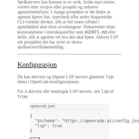
Språkservere kan komme ut av synk, bruke mye minne,
variere etter versjon eller prosjekt og redusere
agentarbeidsflyter. I mange prosjekter er det bedre at
agenten kjører lint, typecheck eller andre diagnostiske
CLI-verktøy direkte, slik at feil mates tilbake i
agentløkken uten disse avveiningene. Dokumenter disse
AGENTS.md
kommandoene i instruksjonsfiler som
eller
skills, slik at agenten vet hva den skal kjøre. Aktiver LSP
når prosjektet ditt har nytte av ekstra
språkservertilbakemelding.
Konfigurasjon
lsp
Du kan aktivere og tilpasse LSP-servere gjennom
-
delen i OpenCode-konfigurasjonen.
lsp
For å aktivere alle innebygde LSP-servere, sett
til
true
.
opencode.json
{
"$schema"
: 
"https://opencode.ai/config.jso
"lsp"
: 
true
}