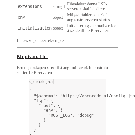
Filendelser denne LSP-
extensions
string[]
serveren skal håndtere
Miljøvariabler som skal
env
object
angis når serveren startes
Initialiseringsalternativer for
initialization
object
å sende til LSP-serveren
La oss se på noen eksempler.
Miljøvariabler
env
Bruk egenskapen
til å angi miljøvariabler når du
starter LSP-serveren:
opencode.json
{
"$schema"
: 
"https://opencode.ai/config.jso
"lsp"
: {
"rust"
: {
"env"
: {
"RUST_LOG"
: 
"debug"
}
}
}
}