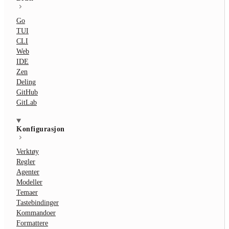
Go
TUI
CLI
Web
IDE
Zen
Deling
GitHub
GitLab
Konfigurasjon
Verktøy
Regler
Agenter
Modeller
Temaer
Tastebindinger
Kommandoer
Formattere