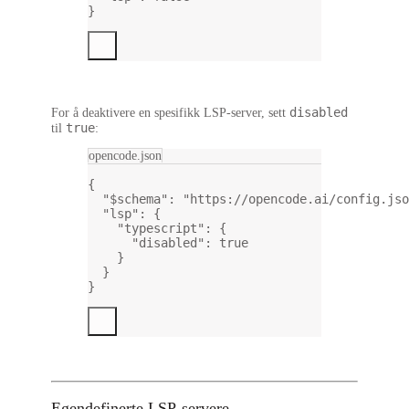
}
disabled
For å deaktivere en
spesifikk
LSP-server, sett
true
til
:
opencode.json
{
"$schema"
: 
"https://opencode.ai/config.jso
"lsp"
: {
"typescript"
: {
"disabled"
: 
true
}
}
}
Egendefinerte LSP-servere