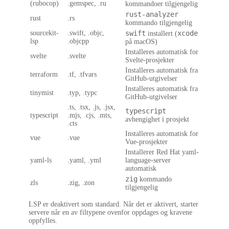
(rubocop)
.gemspec, .ru
kommandoer tilgjengelig
rust-analyzer
rust
.rs
kommando tilgjengelig
sourcekit-
.swift, .objc,
swift
xcode
installert (
lsp
.objcpp
på macOS)
Installeres automatisk for
svelte
.svelte
Svelte-prosjekter
Installeres automatisk fra
terraform
.tf, .tfvars
GitHub-utgivelser
Installeres automatisk fra
tinymist
.typ, .typc
GitHub-utgivelser
.ts, .tsx, .js, .jsx,
typescript
typescript
.mjs, .cjs, .mts,
avhengighet i prosjekt
.cts
Installeres automatisk for
vue
.vue
Vue-prosjekter
Installerer Red Hat yaml-
yaml-ls
.yaml, .yml
language-server
automatisk
zig
kommando
zls
.zig, .zon
tilgjengelig
LSP er deaktivert som standard. Når det er aktivert, starter
servere når en av filtypene ovenfor oppdages og kravene
oppfylles.