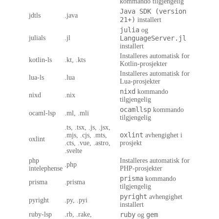
kommando tilgjengelig
Java SDK (version
jdtls
.java
21+)
installert
julia
og
julials
.jl
LanguageServer.jl
installert
Installeres automatisk for
kotlin-ls
.kt, .kts
Kotlin-prosjekter
Installeres automatisk for
lua-ls
.lua
Lua-prosjekter
nixd
kommando
nixd
.nix
tilgjengelig
ocamllsp
kommando
ocaml-lsp
.ml, .mli
tilgjengelig
.ts, .tsx, .js, .jsx,
oxlint
.mjs, .cjs, .mts,
avhengighet i
oxlint
.cts, .vue, .astro,
prosjekt
.svelte
php
Installeres automatisk for
.php
intelephense
PHP-prosjekter
prisma
kommando
prisma
.prisma
tilgjengelig
pyright
avhengighet
pyright
.py, .pyi
installert
ruby-lsp
.rb, .rake,
ruby
gem
og