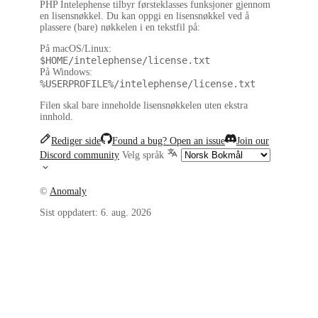
PHP Intelephense tilbyr førsteklasses funksjoner gjennom
en lisensnøkkel. Du kan oppgi en lisensnøkkel ved å
plassere (bare) nøkkelen i en tekstfil på:
På macOS/Linux:
$HOME/intelephense/license.txt
På Windows:
%USERPROFILE%/intelephense/license.txt
Filen skal bare inneholde lisensnøkkelen uten ekstra
innhold.
Rediger side
Found a bug? Open an issue
Join our
Discord community
Velg språk
©
Anomaly
Sist oppdatert:
6. aug. 2026