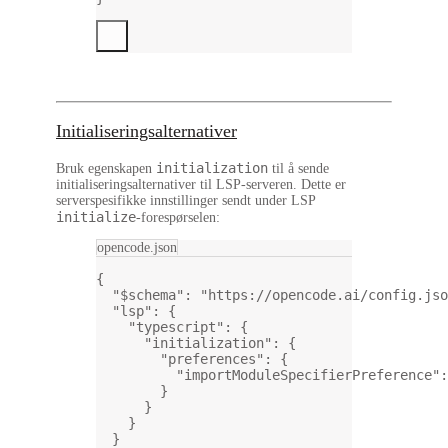
Initialiseringsalternativer
initialization
Bruk egenskapen
til å sende
initialiseringsalternativer til LSP-serveren. Dette er
serverspesifikke innstillinger sendt under LSP
initialize
-forespørselen:
opencode.json
{
"$schema"
: 
"https://opencode.ai/config.jso
"lsp"
: {
"typescript"
: {
"initialization"
: {
"preferences"
: {
"importModuleSpecifierPreference"
:
}
}
}
}