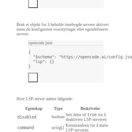
Bruk et objekt for å beholde innebygde servere aktivert
mens du konfigurerer overstyringer eller egendefinerte
servere.
opencode.json
{
"$schema"
: 
"https://opencode.ai/config.jso
"lsp"
: {}
}
Hver LSP-server støtter følgende:
Egenskap
Type
Beskrivelse
true
Sett dette til
for å
disabled
boolean
deaktivere LSP-serveren
Kommandoen for å starte
command
string[]
LSP-serveren