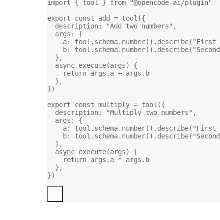
import
 { tool } 
from
"@opencode-ai/plugin"
export
const
add
=
tool
({
description: 
"Add two numbers"
,
args: {
a: tool.schema.
number
().
describe
(
"First 
b: tool.schema.
number
().
describe
(
"Second
},
async
execute
(
args
) {
return
 args.a 
+
 args.b
},
})
export
const
multiply
=
tool
({
description: 
"Multiply two numbers"
,
args: {
a: tool.schema.
number
().
describe
(
"First 
b: tool.schema.
number
().
describe
(
"Second
},
async
execute
(
args
) {
return
 args.a 
*
 args.b
},
})