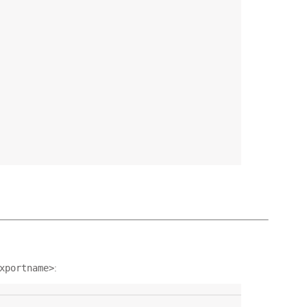
xportname>
: