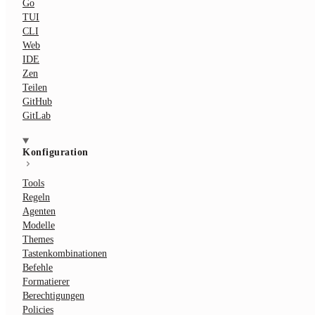
Go
TUI
CLI
Web
IDE
Zen
Teilen
GitHub
GitLab
Konfiguration
Tools
Regeln
Agenten
Modelle
Themes
Tastenkombinationen
Befehle
Formatierer
Berechtigungen
Policies