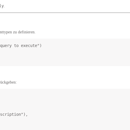
ly
.
ttypen zu definieren.
query to execute"
)
rückgeben:
escription"
),