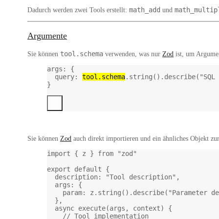
math_add
math_multip
Dadurch werden zwei Tools erstellt:
und
Argumente
tool.schema
Sie können
verwenden, was nur
Zod
ist, um Argumen
args
: {
query
: 
tool.schema
.
string
().
describe
(
"SQL 
}
Sie können
Zod
auch direkt importieren und ein ähnliches Objekt zu
import
 { z } 
from
"zod"
export
default
 {
description: 
"Tool description"
,
args: {
param: z.
string
().
describe
(
"Parameter d
},
async
execute
(
args
, 
context
) {
// Tool implementation