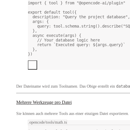
import
 { tool } 
from
"@opencode-ai/plugin"
export
default
tool
({
description: 
"Query the project database"
,
args: {
query: tool.schema.
string
().
describe
(
"SQ
},
async
execute
(
args
) {
// Your database logic here
return
`Executed query: ${
args
.
query
}`
},
})
databa
Der
Dateiname
wird zum
Toolnamen
. Das Obige erstellt ein
Mehrere Werkzeuge pro Datei
Sie können auch mehrere Tools aus einer einzigen Datei exportieren
.opencode/tools/math.ts