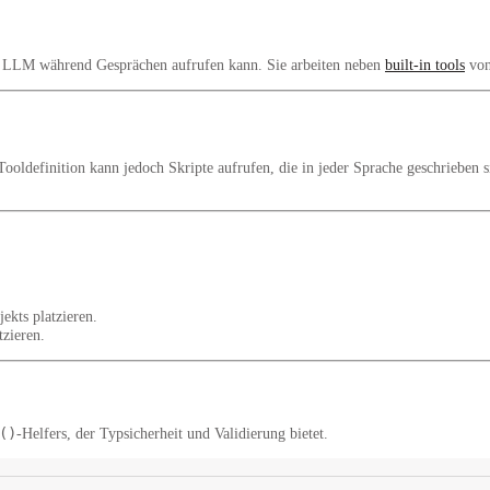
der LLM während Gesprächen aufrufen kann. Sie arbeiten neben
built-in tools
von
 Tooldefinition kann jedoch Skripte aufrufen, die in
jeder Sprache
geschrieben s
ekts platzieren.
tzieren.
()
-Helfers, der Typsicherheit und Validierung bietet.