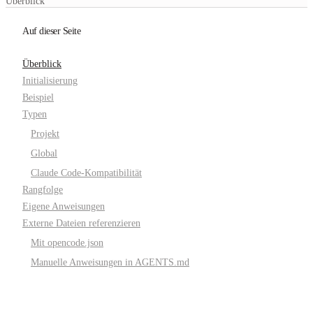
Überblick
Auf dieser Seite
Überblick
Initialisierung
Beispiel
Typen
Projekt
Global
Claude Code-Kompatibilität
Rangfolge
Eigene Anweisungen
Externe Dateien referenzieren
Mit opencode.json
Manuelle Anweisungen in AGENTS.md