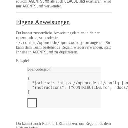
AGENTS.md
CLAUDE.md
sowohl
als auch
existieren, wird
AGENTS.md
nur
verwendet.
Eigene Anweisungen
Du kannst zusaetzliche Anweisungsdateien in deiner
opencode.json
oder in
~/.config/opencode/opencode.json
angeben. So
kann dein Team bestehende Regeln wiederverwenden, statt
AGENTS.md
Inhalte in
zu duplizieren.
Beispiel:
opencode.json
{
"$schema"
: 
"https://opencode.ai/config.jso
"instructions"
: [
"CONTRIBUTING.md"
, 
"docs/
}
Du kannst auch Remote-URLs nutzen, um Regeln aus dem