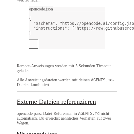
Web zu laden.
opencode.json
{
"$schema"
: 
"https://opencode.ai/config.jso
"instructions"
: [
"https://raw.githubuserco
}
Remote-Anweisungen werden mit 5 Sekunden Timeout
geladen.
AGENTS.md
Alle Anweisungsdateien werden mit deinen
-
Dateien kombiniert.
Externe Dateien referenzieren
AGENTS.md
opencode parst Datei-Referenzen in
nicht
automatisch. Du erreichst aehnliches Verhalten auf zwei
Wegen.
Mit opencode.json