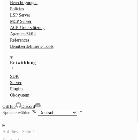
Berechtigungen
Policies
LSP Server
MCP Server
ACP-Unterstützung
Agenten-Skills
References
Benutzerdefinierte Tools
Entwicklung
SDK
Server
Plugins
Ökosystem
GitHub
Discord
Sprache wählen
Auf dieser Seite