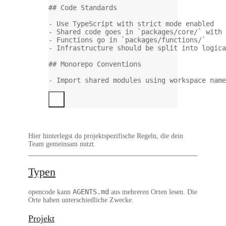
## Code Standards
-
 Use TypeScript with strict mode enabled
-
 Shared code goes in 
`packages/core/`
 with 
-
 Functions go in 
`packages/functions/`
-
 Infrastructure should be split into logica
## Monorepo Conventions
-
 Import shared modules using workspace name
Hier hinterlegst du projektspezifische Regeln, die dein
Team gemeinsam nutzt.
Typen
AGENTS.md
opencode kann
aus mehreren Orten lesen. Die
Orte haben unterschiedliche Zwecke.
Projekt