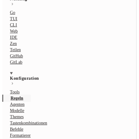
Go
TUI
CLI
Web
IDE
Zen
Teilen
GitHub
GitLab
Konfiguration
Tools
Regeln
Agenten
Modelle
Themes
Tastenkombinationen
Befehle
Formatierer