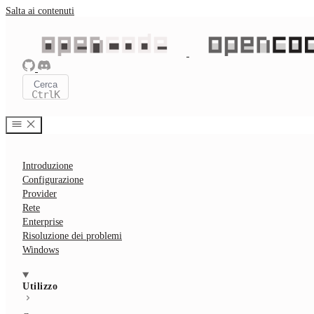
Salta ai contenuti
Cerca
Ctrl
K
Introduzione
Configurazione
Provider
Rete
Enterprise
Risoluzione dei problemi
Windows
Utilizzo