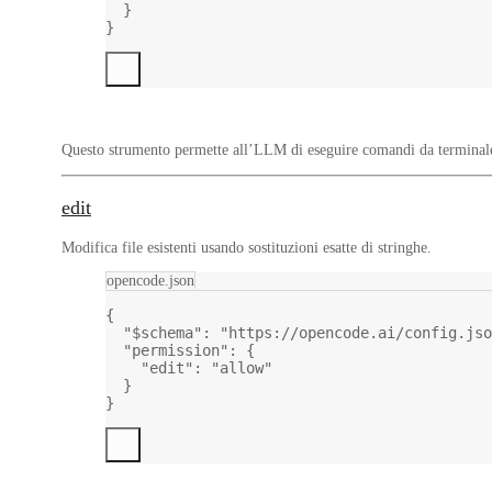
}
}
Questo strumento permette all’LLM di eseguire comandi da termina
edit
Modifica file esistenti usando sostituzioni esatte di stringhe.
opencode.json
{
"$schema"
: 
"https://opencode.ai/config.jso
"permission"
: {
"edit"
: 
"allow"
}
}