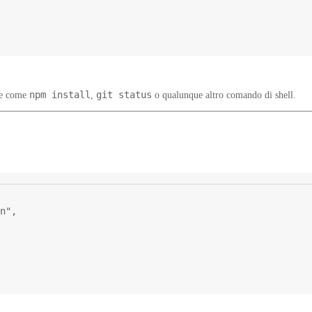
npm install
git status
le come
,
o qualunque altro comando di shell.
n"
,