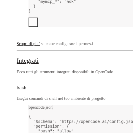
"mymcp_*"
: 
"ask"
}
}
Scopri di piu’
su come configurare i permessi.
Integrati
Ecco tutti gli strumenti integrati disponibili in OpenCode.
bash
Esegui comandi di shell nel tuo ambiente di progetto.
opencode.json
{
"$schema"
: 
"https://opencode.ai/config.jso
"permission"
: {
"bash"
: 
"allow"