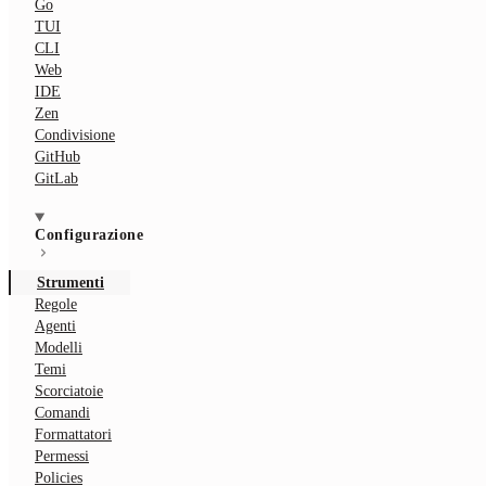
Go
TUI
CLI
Web
IDE
Zen
Condivisione
GitHub
GitLab
Configurazione
Strumenti
Regole
Agenti
Modelli
Temi
Scorciatoie
Comandi
Formattatori
Permessi
Policies