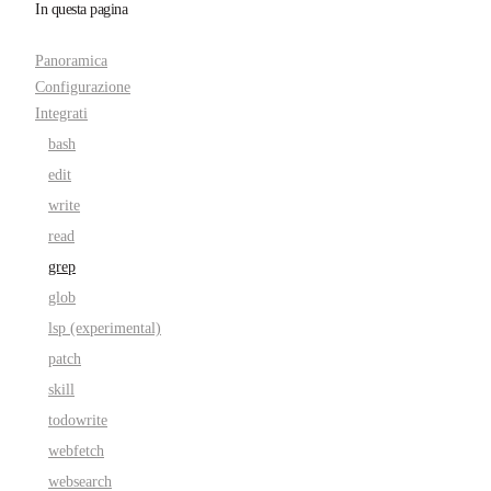
In questa pagina
Panoramica
Configurazione
Integrati
bash
edit
write
read
grep
glob
lsp (experimental)
patch
skill
todowrite
webfetch
websearch