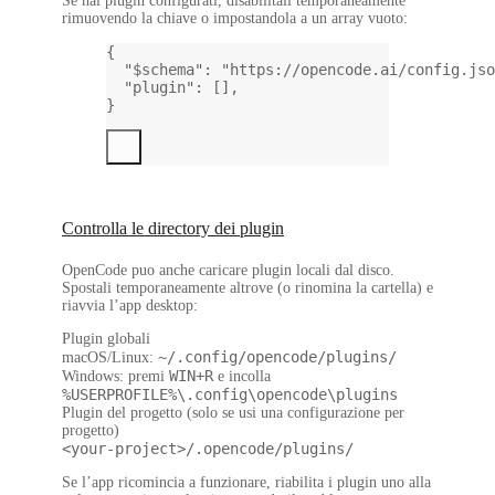
Se hai plugin configurati, disabilitali temporaneamente
rimuovendo la chiave o impostandola a un array vuoto:
{
"$schema"
: 
"https://opencode.ai/config.jso
"plugin"
: [],
}
Controlla le directory dei plugin
OpenCode puo anche caricare plugin locali dal disco.
Spostali temporaneamente altrove (o rinomina la cartella) e
riavvia l’app desktop:
Plugin globali
~/.config/opencode/plugins/
macOS/Linux
:
WIN+R
Windows
: premi
e incolla
%USERPROFILE%\.config\opencode\plugins
Plugin del progetto
(solo se usi una configurazione per
progetto)
<your-project>/.opencode/plugins/
Se l’app ricomincia a funzionare, riabilita i plugin uno alla