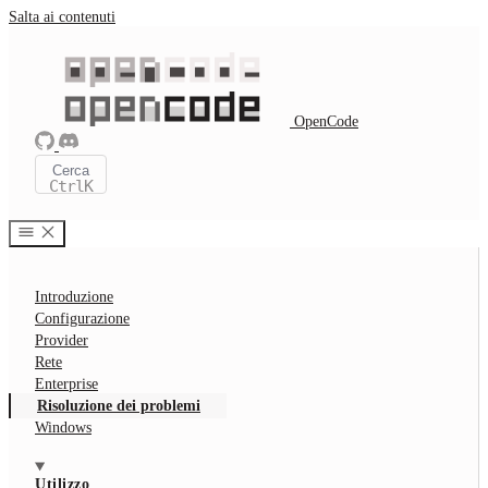
Salta ai contenuti
OpenCode
Cerca
Ctrl
K
Introduzione
Configurazione
Provider
Rete
Enterprise
Risoluzione dei problemi
Windows
Utilizzo