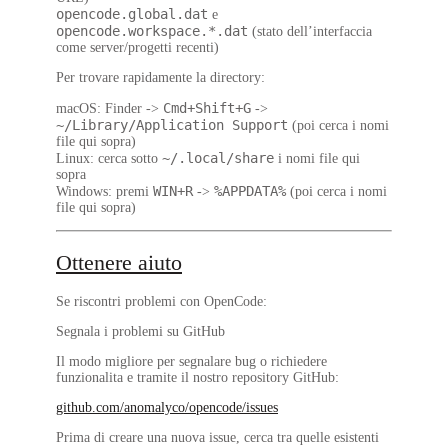
opencode.global.dat
e
opencode.workspace.*.dat
(stato dell’interfaccia
come server/progetti recenti)
Per trovare rapidamente la directory:
Cmd+Shift+G
macOS
: Finder ->
->
~/Library/Application Support
(poi cerca i nomi
file qui sopra)
~/.local/share
Linux
: cerca sotto
i nomi file qui
sopra
WIN+R
%APPDATA%
Windows
: premi
->
(poi cerca i nomi
file qui sopra)
Ottenere aiuto
Se riscontri problemi con OpenCode:
Segnala i problemi su GitHub
Il modo migliore per segnalare bug o richiedere
funzionalita e tramite il nostro repository GitHub:
github.com/anomalyco/opencode/issues
Prima di creare una nuova issue, cerca tra quelle esistenti