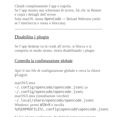
Chiudi completamente l’app e riaprila.
Se l’app mostra una schermata di errore, fai clic su
Restart
e copia i dettagli dell’errore.
OpenCode
Solo macOS: menu
->
Reload Webview
(utile
se l’interfaccia e vuota o bloccata).
Disabilita i plugin
Se l’app desktop va in crash all’avvio, si blocca o si
comporta in modo strano, inizia disabilitando i plugin.
Controlla la configurazione globale
Apri il tuo file di configurazione globale e cerca la chiave
plugin
.
macOS/Linux
:
~/.config/opencode/opencode.jsonc
(o
~/.config/opencode/opencode.json
)
macOS/Linux
(installazioni vecchie):
~/.local/share/opencode/opencode.jsonc
WIN+R
Windows
: premi
e incolla
%USERPROFILE%\.config\opencode\opencode.jsonc