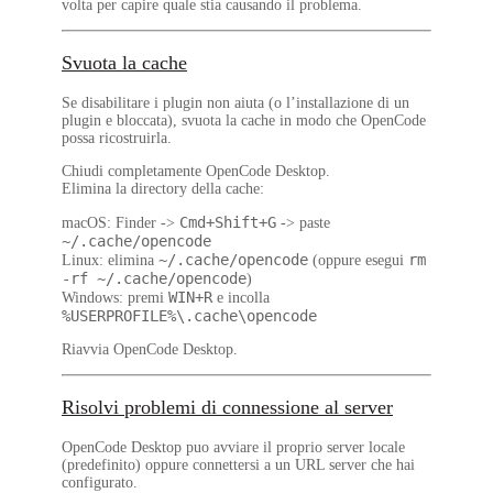
volta per capire quale stia causando il problema.
Svuota la cache
Se disabilitare i plugin non aiuta (o l’installazione di un
plugin e bloccata), svuota la cache in modo che OpenCode
possa ricostruirla.
Chiudi completamente OpenCode Desktop.
Elimina la directory della cache:
Cmd+Shift+G
macOS
: Finder ->
-> paste
~/.cache/opencode
~/.cache/opencode
rm
Linux
: elimina
(oppure esegui
-rf ~/.cache/opencode
)
WIN+R
Windows
: premi
e incolla
%USERPROFILE%\.cache\opencode
Riavvia OpenCode Desktop.
Risolvi problemi di connessione al server
OpenCode Desktop puo avviare il proprio server locale
(predefinito) oppure connettersi a un URL server che hai
configurato.