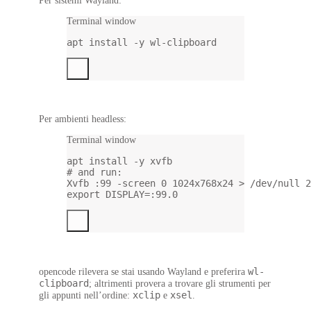
Per sistemi Wayland:
Terminal window
apt
install
-y
wl-clipboard
Per ambienti headless:
Terminal window
apt
install
-y
xvfb
# and run:
Xvfb
:99
-screen
0
1024x768x24
>
/dev/null
2
export
 DISPLAY
=
:99.0
wl-
opencode rilevera se stai usando Wayland e preferira
clipboard
; altrimenti provera a trovare gli strumenti per
xclip
xsel
gli appunti nell’ordine:
e
.