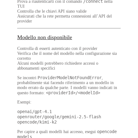
/connect
Prova a riautenticarti con il comando
nella
TUI
Controlla che le chiavi API siano valide
Assicurati che la rete permetta connessioni all’API del
provider
Modello non disponibile
Controlla di esserti autenticato con il provider
Verifica che il nome del modello nella configurazione sia
corretto
Alcuni modelli potrebbero richiedere accessi o
abbonamenti specifici
ProviderModelNotFoundError
Se incontri
,
probabilmente stai facendo riferimento a un modello in
modo errato da qualche parte. I modelli vanno indicati in
<providerId>/<modelId>
questo formato:
Esempi:
openai/gpt-4.1
openrouter/google/gemini-2.5-flash
opencode/kimi-k2
opencode
Per capire a quali modelli hai accesso, esegui
models