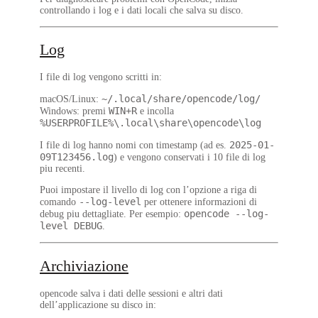
controllando i log e i dati locali che salva su disco.
Log
I file di log vengono scritti in:
~/.local/share/opencode/log/
macOS/Linux
:
WIN+R
Windows
: premi
e incolla
%USERPROFILE%\.local\share\opencode\log
2025-01-
I file di log hanno nomi con timestamp (ad es.
09T123456.log
) e vengono conservati i 10 file di log
piu recenti.
Puoi impostare il livello di log con l’opzione a riga di
--log-level
comando
per ottenere informazioni di
opencode --log-
debug piu dettagliate. Per esempio:
level DEBUG
.
Archiviazione
opencode salva i dati delle sessioni e altri dati
dell’applicazione su disco in: