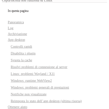
Copia/incolla non funziona su Linux
In questa pagina
Panoramica
Log
Archiviazione
App desktop
Controlli rapidi
Disabilita i plugin
Svuota la cache
Risolvi problemi di connessione al server
Linux: problemi Wayland / X11
Windows: runtime WebView2
Windows: problemi generali di prestazioni
Notifiche non visualizzate
Reimposta lo stato dell’app desktop (ultima risorsa)
Ottenere aiuto