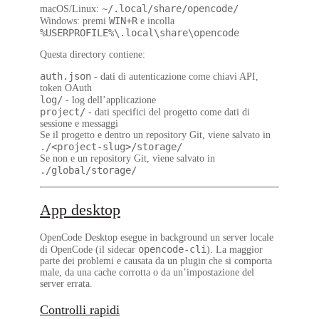
~/.local/share/opencode/
macOS/Linux
:
WIN+R
Windows
: premi
e incolla
%USERPROFILE%\.local\share\opencode
Questa directory contiene:
auth.json
- dati di autenticazione come chiavi API,
token OAuth
log/
- log dell’applicazione
project/
- dati specifici del progetto come dati di
sessione e messaggi
Se il progetto e dentro un repository Git, viene salvato in
./<project-slug>/storage/
Se non e un repository Git, viene salvato in
./global/storage/
App desktop
OpenCode Desktop esegue in background un server locale
opencode-cli
di OpenCode (il sidecar
). La maggior
parte dei problemi e causata da un plugin che si comporta
male, da una cache corrotta o da un’impostazione del
server errata.
Controlli rapidi