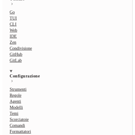
Go
TUI
CLI
Web
IDE
Zen
Condivisione
GitHub
GitLab
Configurazione
Strumenti
Regole
Agenti
Modelli
Temi
Scorciatoie
Comandi
Formattatori