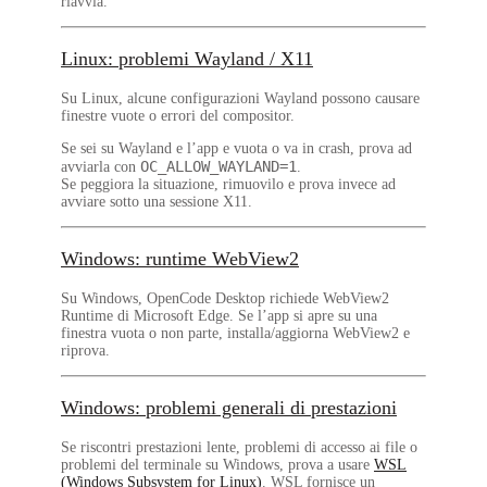
riavvia.
Linux: problemi Wayland / X11
Su Linux, alcune configurazioni Wayland possono causare
finestre vuote o errori del compositor.
Se sei su Wayland e l’app e vuota o va in crash, prova ad
OC_ALLOW_WAYLAND=1
avviarla con
.
Se peggiora la situazione, rimuovilo e prova invece ad
avviare sotto una sessione X11.
Windows: runtime WebView2
Su Windows, OpenCode Desktop richiede
WebView2
Runtime
di Microsoft Edge. Se l’app si apre su una
finestra vuota o non parte, installa/aggiorna WebView2 e
riprova.
Windows: problemi generali di prestazioni
Se riscontri prestazioni lente, problemi di accesso ai file o
problemi del terminale su Windows, prova a usare
WSL
(Windows Subsystem for Linux)
. WSL fornisce un