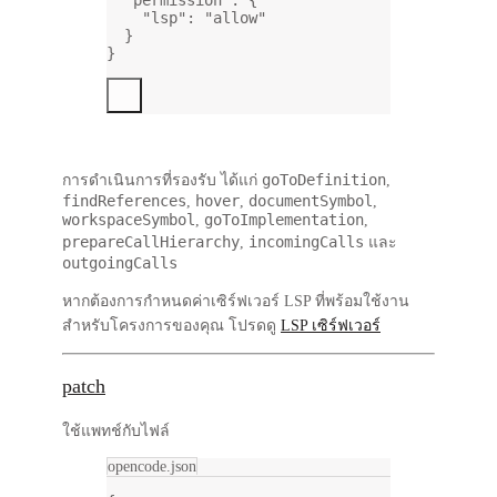
"lsp"
: 
"allow"
}
}
goToDefinition
การดำเนินการที่รองรับ ได้แก่
,
findReferences
hover
documentSymbol
,
,
,
workspaceSymbol
goToImplementation
,
,
prepareCallHierarchy
incomingCalls
,
และ
outgoingCalls
หากต้องการกำหนดค่าเซิร์ฟเวอร์ LSP ที่พร้อมใช้งาน
สำหรับโครงการของคุณ โปรดดู
LSP เซิร์ฟเวอร์
patch
ใช้แพทช์กับไฟล์
opencode.json