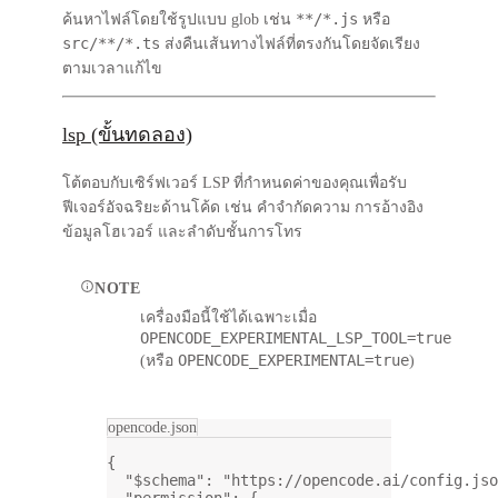
**/*.js
ค้นหาไฟล์โดยใช้รูปแบบ glob เช่น
หรือ
src/**/*.ts
ส่งคืนเส้นทางไฟล์ที่ตรงกันโดยจัดเรียง
ตามเวลาแก้ไข
lsp (ขั้นทดลอง)
โต้ตอบกับเซิร์ฟเวอร์ LSP ที่กำหนดค่าของคุณเพื่อรับ
ฟีเจอร์อัจฉริยะด้านโค้ด เช่น คำจำกัดความ การอ้างอิง
ข้อมูลโฮเวอร์ และลำดับชั้นการโทร
NOTE
เครื่องมือนี้ใช้ได้เฉพาะเมื่อ
OPENCODE_EXPERIMENTAL_LSP_TOOL=true
OPENCODE_EXPERIMENTAL=true
(หรือ
)
opencode.json
{
"$schema"
: 
"https://opencode.ai/config.jso
"permission"
: {