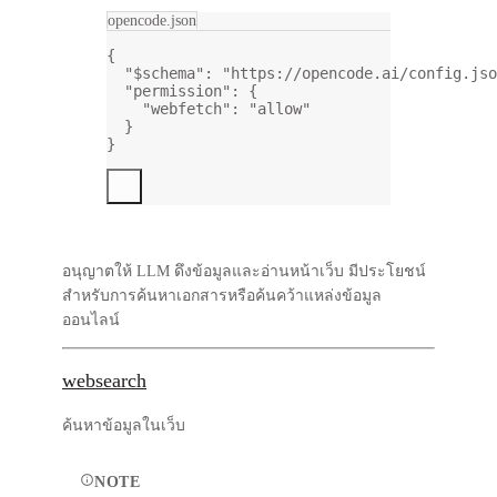
opencode.json
{
"$schema"
: 
"https://opencode.ai/config.jso
"permission"
: {
"webfetch"
: 
"allow"
}
}
อนุญาตให้ LLM ดึงข้อมูลและอ่านหน้าเว็บ มีประโยชน์
สำหรับการค้นหาเอกสารหรือค้นคว้าแหล่งข้อมูล
ออนไลน์
websearch
ค้นหาข้อมูลในเว็บ
NOTE