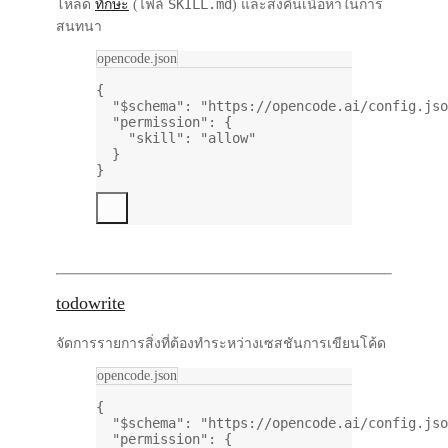
SKILL.md
โหลด
ทักษะ
(ไฟล์
) และส่งคืนเนื้อหาในการ
สนทนา
opencode.json
{
"$schema"
: 
"https://opencode.ai/config.jso
"permission"
: {
"skill"
: 
"allow"
}
}
todowrite
จัดการรายการสิ่งที่ต้องทำระหว่างเซสชันการเขียนโค้ด
opencode.json
{
"$schema"
: 
"https://opencode.ai/config.jso
"permission"
: {