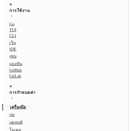
การใช้งาน
Go
TUI
CLI
เว็บ
IDE
เซน
แบ่งปัน
GitHub
GitLab
การกำหนดค่า
เครื่องมือ
กฎ
เอเจนต์
โมเดล