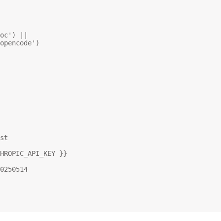
oc') ||
opencode')
st
HROPIC_API_KEY }}
0250514