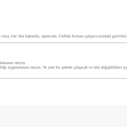
e
/oc
veya
’den bahsedin; opencode, GitHub Actions çalıştırıcınızdaki görevleri
lamasını isteyin.
liği uygulamasını isteyin. Ve yeni bir şubede çalışacak ve tüm değişiklikleri i