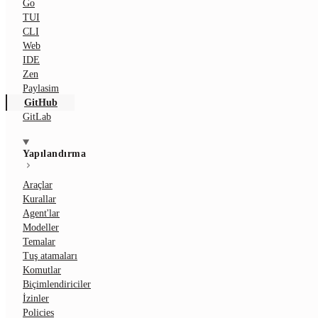
Go
TUI
CLI
Web
IDE
Zen
Paylasim
GitHub
GitLab
Yapılandırma
Araçlar
Kurallar
Agent'lar
Modeller
Temalar
Tuş atamaları
Komutlar
Biçimlendiriciler
İzinler
Policies