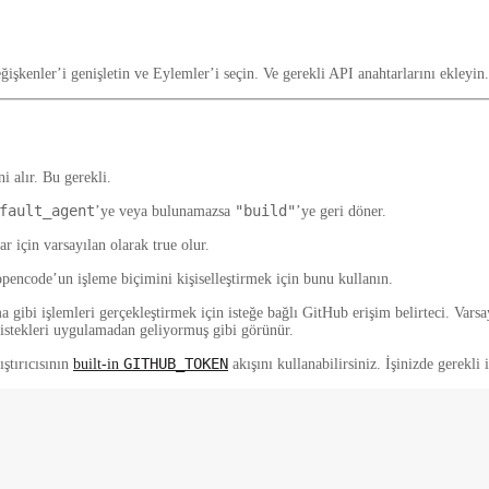
eğişkenler
’i genişletin ve
Eylemler
’i seçin. Ve gerekli API anahtarlarını ekleyin.
i alır. Bu
gerekli
.
fault_agent
"build"
’ye veya bulunamazsa
’ye geri döner.
ar için varsayılan olarak
true
olur.
opencode’un işleme biçimini kişiselleştirmek için bunu kullanın.
a gibi işlemleri gerçekleştirmek için isteğe bağlı GitHub erişim belirteci. V
e istekleri uygulamadan geliyormuş gibi görünür.
GITHUB_TOKEN
ştırıcısının
built-in
akışını kullanabilirsiniz. İşinizde gerekl