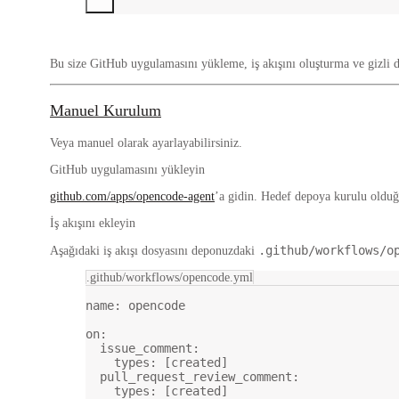
Bu size GitHub uygulamasını yükleme, iş akışını oluşturma ve gizli di
Manuel Kurulum
Veya manuel olarak ayarlayabilirsiniz.
GitHub uygulamasını yükleyin
github.com/apps/opencode-agent
’a gidin. Hedef depoya kurulu oldu
İş akışını ekleyin
.github/workflows/o
Aşağıdaki iş akışı dosyasını deponuzdaki
.github/workflows/opencode.yml
name
: 
opencode
on
:
issue_comment
:
types
: [
created
]
pull_request_review_comment
:
types
: [
created
]