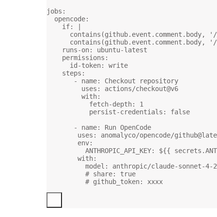
jobs
:
opencode
:
if
: 
|
contains(github.event.comment.body, '/
contains(github.event.comment.body, '/
runs-on
: 
ubuntu-latest
permissions
:
id-token
: 
write
steps
:
- 
name
: 
Checkout repository
uses
: 
actions/checkout@v6
with
:
fetch-depth
: 
1
persist-credentials
: 
false
- 
name
: 
Run OpenCode
uses
: 
anomalyco/opencode/github@late
env
:
ANTHROPIC_API_KEY
: 
${{ secrets.ANT
with
:
model
: 
anthropic/claude-sonnet-4-2
# share: true
# github_token: xxxx