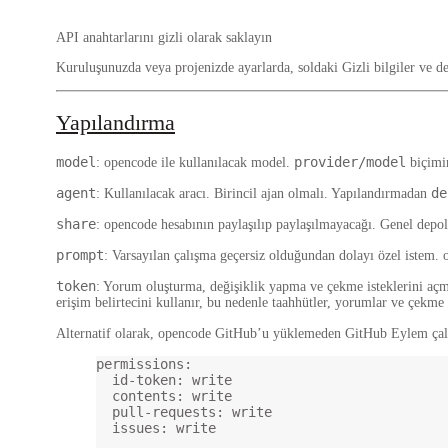
API anahtarlarını gizli olarak saklayın
Kuruluşunuzda veya projenizde
ayarlarda
, soldaki
Gizli bilgiler ve d
Yapılandırma
model
provider/model
: opencode ile kullanılacak model.
biçimin
agent
de
: Kullanılacak aracı. Birincil ajan olmalı. Yapılandırmadan
share
: opencode hesabının paylaşılıp paylaşılmayacağı. Genel depol
prompt
: Varsayılan çalışma geçersiz olduğundan dolayı özel istem. 
token
: Yorum oluşturma, değişiklik yapma ve çekme isteklerini açm
erişim belirtecini kullanır, bu nedenle taahhütler, yorumlar ve çekm
Alternatif olarak, opencode GitHub’u yüklemeden GitHub Eylem çalı
permissions
:
id-token
: 
write
contents
: 
write
pull-requests
: 
write
issues
: 
write