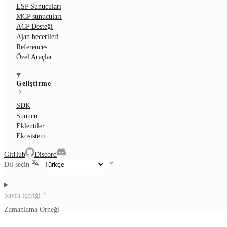
LSP Sunucuları
MCP sunucuları
ACP Desteği
Ajan becerileri
References
Özel Araçlar
Geliştirme
SDK
Sunucu
Eklentiler
Ekosistem
GitHub
Discord
Dil seçin
Sayfa içeriği
Zamanlama Örneği