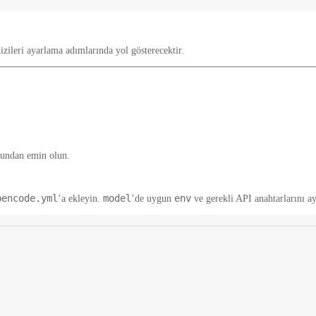
zileri ayarlama adımlarında yol gösterecektir.
ğundan emin olun.
pencode.yml
model
env
’a ekleyin.
’de uygun
ve gerekli API anahtarlarını a