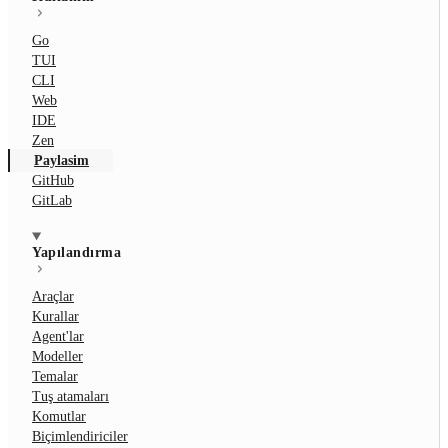
Go
TUI
CLI
Web
IDE
Zen
Paylasim
GitHub
GitLab
Yapılandırma
Araçlar
Kurallar
Agent'lar
Modeller
Temalar
Tuş atamaları
Komutlar
Biçimlendiriciler