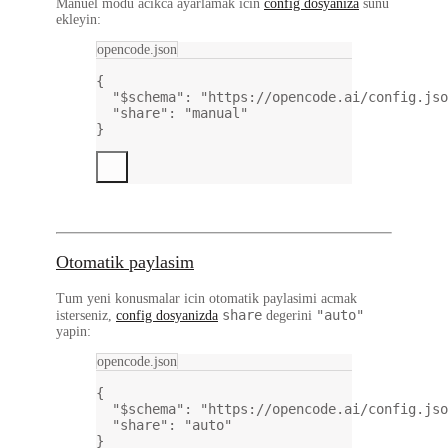
Manuel modu acikca ayarlamak icin
config dosyaniza
sunu
ekleyin:
opencode.json
{
"$schema"
: 
"https://opencode.ai/config.jso
"share"
: 
"manual"
}
Otomatik paylasim
Tum yeni konusmalar icin otomatik paylasimi acmak
share
"auto"
isterseniz,
config dosyanizda
degerini
yapin:
opencode.json
{
"$schema"
: 
"https://opencode.ai/config.jso
"share"
: 
"auto"
}