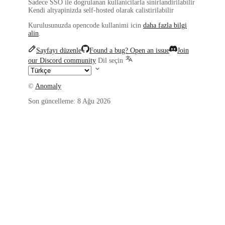
Sadece SSO ile dogrulanan kullanicilarla
sinirlandirilabilir
Kendi altyapinizda
self-hosted
olarak calistirilabilir
Kurulusunuzda opencode kullanimi icin
daha fazla bilgi
alin
.
Sayfayı düzenle
Found a bug? Open an issue
Join
our Discord community
Dil seçin
©
Anomaly
Son güncelleme:
8 Ağu 2026