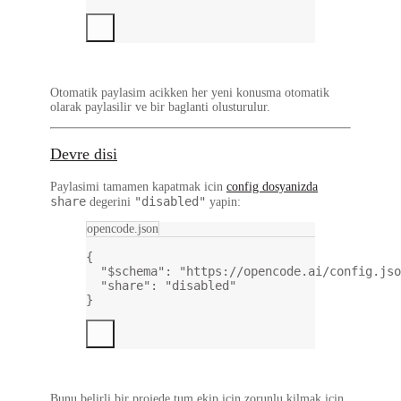
Otomatik paylasim acikken her yeni konusma otomatik
olarak paylasilir ve bir baglanti olusturulur.
Devre disi
Paylasimi tamamen kapatmak icin
config dosyanizda
share
"disabled"
degerini
yapin:
opencode.json
{
"$schema"
: 
"https://opencode.ai/config.jso
"share"
: 
"disabled"
}
Bunu belirli bir projede tum ekip icin zorunlu kilmak icin