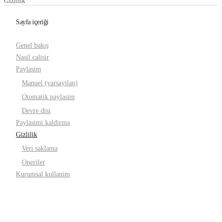
Gizlilik
Sayfa içeriği
Genel bakış
Nasil calisir
Paylasim
Manuel (varsayilan)
Otomatik paylasim
Devre disi
Paylasimi kaldirma
Gizlilik
Veri saklama
Oneriler
Kurumsal kullanim