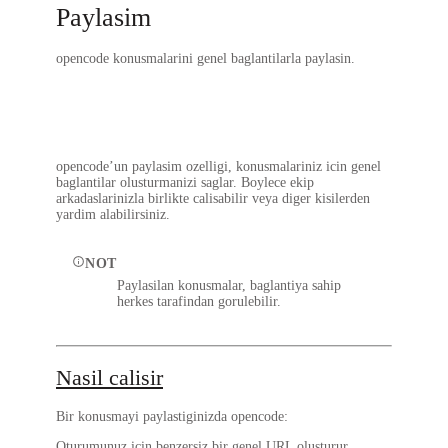
Paylasim
opencode konusmalarini genel baglantilarla paylasin.
opencode’un paylasim ozelligi, konusmalariniz icin genel
baglantilar olusturmanizi saglar. Boylece ekip
arkadaslarinizla birlikte calisabilir veya diger kisilerden
yardim alabilirsiniz.
NOT
Paylasilan konusmalar, baglantiya sahip
herkes tarafindan gorulebilir.
Nasil calisir
Bir konusmayi paylastiginizda opencode:
Oturumunuz icin benzersiz bir genel URL olusturur