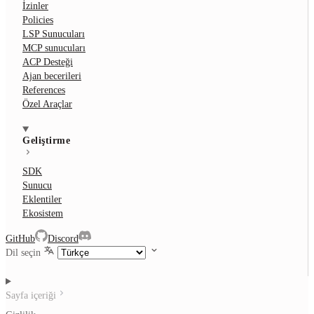
İzinler
Policies
LSP Sunucuları
MCP sunucuları
ACP Desteği
Ajan becerileri
References
Özel Araçlar
Geliştirme
SDK
Sunucu
Eklentiler
Ekosistem
GitHub
Discord
Dil seçin
Sayfa içeriği