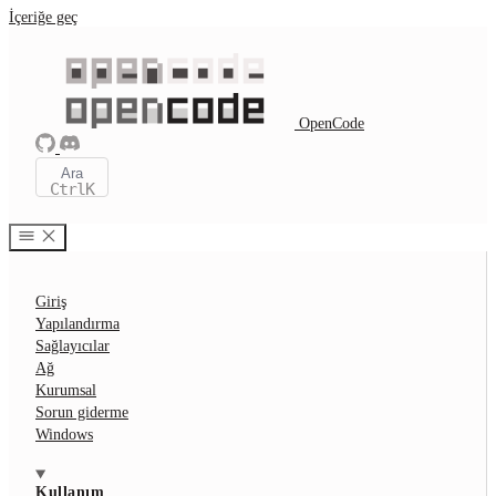
İçeriğe geç
OpenCode
Ara
Ctrl
K
Giriş
Yapılandırma
Sağlayıcılar
Ağ
Kurumsal
Sorun giderme
Windows
Kullanım