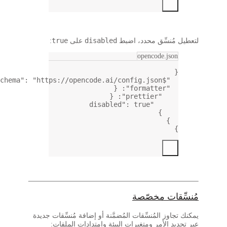
true
disabled
ُنسِّق
محدد
، اضبط
على
:
opencode.js
,
: 
"https://opencode.ai/config.json"
"$schema"
: {
"formatter"
: {
"prettier"
: 
true
"disabled"
}
}
قات مخصّصة
وز المُنسِّقات المُضمَّنة أو إضافة مُنسِّقات جديدة
 الأمر ومتغيرات البيئة وامتدادات الملفات: