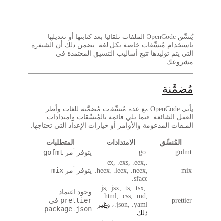
يُنسِّق OpenCode الملفات تلقائيا بعد كتابتها أو تعديلها
 مُنسِّقات خاصة بكل لغة. يضمن ذلك أن الشيفرة
توليدها تتبع أساليب التنسيق المعتمدة في
.
ة
يأتي OpenCode مع عدة مُنسِّقات مُضمَّنة للغات وأطر
ائعة. فيما يلي قائمة بالمُنسِّقات وامتدادات
لمدعومة والأوامر أو خيارات الإعداد التي تحتاجها.
سِّق
الامتدادات
المتطلبات
gofmt
.go
يتوفر أمر
.ex, .exs, .eex,
mix
.heex, .leex, .neex,
يتوفر أمر
.sface
.js, .jsx, .ts, .tsx,
وجود اعتماد
.html, .css, .md,
prettier
في
.json, .yaml، و
غير
package.json
ذلك