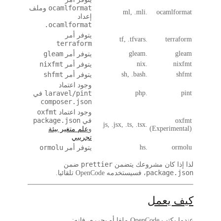
ocamlformat
وملف
.ml, .mli
ocam
إعداد
.ocamlformat
يتوفر أمر
.tf, .tfvars
t
terraform
gleam
.gleam
يتوفر أمر
nixfmt
.nix
يتوفر أمر
shfmt
.sh, .bash
يتوفر أمر
وجود اعتماد
laravel/pint
.php
في
composer.json
oxfmt
وجود اعتماد
package.json
في
.js, .jsx, .ts, .tsx
(Exper
و
علم متغير بيئة
تجريبي
ormolu
.hs
يتوفر أمر
prettier
كان مشروعك يتضمن
ضمن
packag
، فسيستخدمه OpenCode تلقائيا.
عمل
يحرره، فإنه: