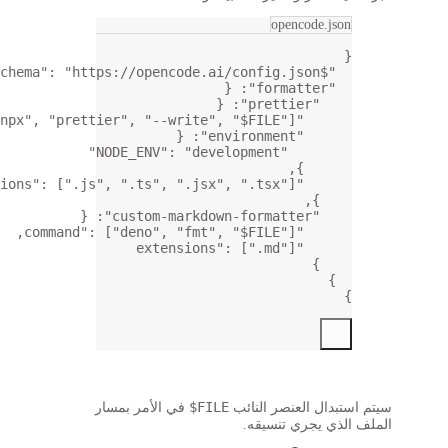
opencode.js
,
: 
"https://opencode.ai/config.json"
"$schema"
: {
"formatter"
: {
"prettier"
: [
"npx"
, 
"prettier"
, 
"--write"
, 
"$FILE"
],
"command"
: {
"environment"
: 
"development"
"NODE_ENV"
},
: [
".js"
, 
".ts"
, 
".jsx"
, 
".tsx"
]
"extensions"
},
: {
"custom-markdown-formatter"
: [
"deno"
, 
"fmt"
, 
"$FILE"
],
"command"
: [
".md"
]
"extensions"
}
}
$FILE
بدال
العنصر النائب
في الأمر بمسار
ذي يجري تنسيقه.