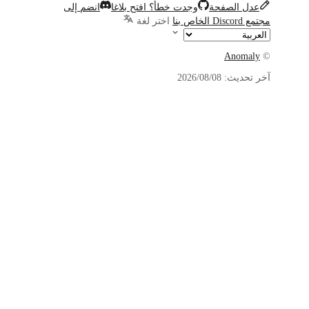
لصفحة
وجدت خطأ؟ افتح بلاغا
انضم إلى
اختر لغة
An
يث:
08‏/08‏/2026