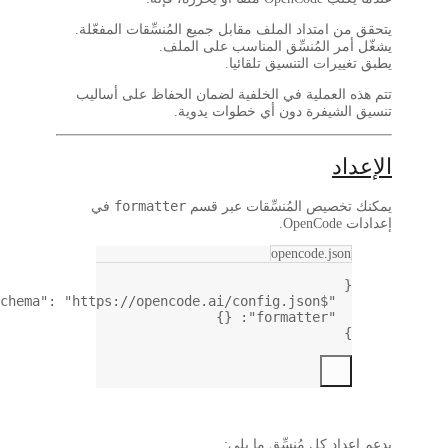
امتداد الملف مقابل جميع المُنسِّقات المفعّلة.
ر المُنسِّق المناسب على الملف.
رات التنسيق تلقائيا.
العملية في الخلفية لضمان الحفاظ على أساليب
شيفرة دون أي خطوات يدوية.
د
formatter
صيص المُنسِّقات عبر قسم
في
opencode.js
,
: 
"https://opencode.ai/config.json"
"$schema"
: {}
"formatter"
د كل مُنسِّق ما يلي: