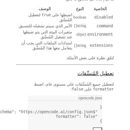
صية
النوع
الوصف
true
اضبطها على
لتعطيل
di
boolean
المُنسِّق
string[]
c
الأمر الذي سيتم تشغيله للتنسيق
متغيرات البيئة التي يتم ضبطها
envir
object
عند تشغيل المُنسِّق
امتدادات الملفات التي يجب أن
exte
string[]
يتعامل معها هذا المُنسِّق
رة على بعض الأمثلة.
لمُنسِّقات
ميع
المُنسِّقات على مستوى عام، اضبط
false
for
على
:
opencode.js
,
: 
"https://opencode.ai/config.json"
"$schema"
: 
false
"formatter"