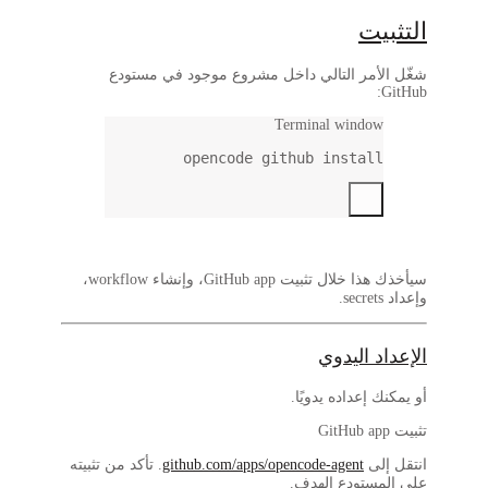
ود في مستودع
op
سيأخذك هذا خلال تثبيت GitHub app، وإنشاء workflow،
githu
. تأكد من تثبيته