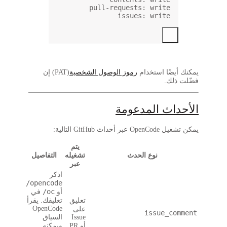
p
لشخصية
(PAT) إن
يتم
تشغيله
التفاصيل
عبر
اذكر
/opencode
/oc
أو
في
تعليق
تعليقك. يقرأ
OpenCode
على
Issue
السياق
أو PR
ويمكنه