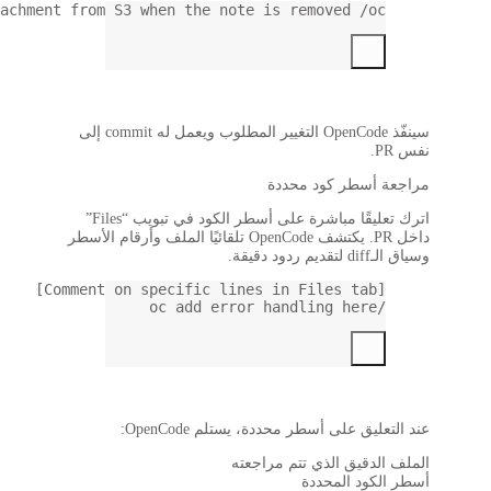
Delete the attachment from S3 when th
سينفّذ OpenCode التغيير المطلوب ويعمل له commit إلى
اترك تعليقًا مباشرة على أسطر الكود في تبويب “Files”
 OpenCode تلقائيًا الملف وأرقام الأسطر
O: