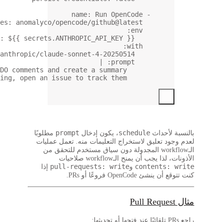
name
:
uses
: 
anomalyco/opencode/
ANTHROPIC_API_KEY
: 
${{ secrets.ANTHROPIC
model
: 
anthropic/claude-sonnet
Review the codebase for any TODO comments and create 
If you find issues worth addressing, open an issue to t
prompt
خال
مطلوبًا
 منه. تعمل عمليات
ق مستخدم للتحقق من
pull-reque
إذا