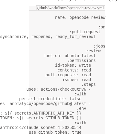
types
: [
opened
, 
synchronize
, 
reopened
, 
runs-
pull
uses
: 
action
persist-credent
uses
: 
anomalyco/opencode/
ANTHROPIC_API_KEY
: 
${{ secrets.ANTHROPIC
GITHUB_TOKEN
: 
${{ secrets.GITH
model
: 
anthropic/claude-sonnet
use_github_