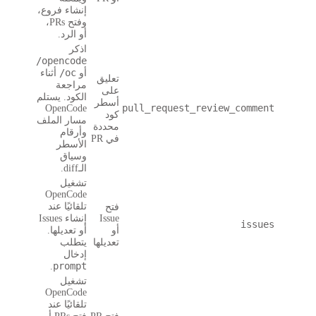
إنشاء فروع،
وفتح PRs،
أو الرد.
اذكر
/opencode
/oc
أو
أثناء
تعليق
مراجعة
على
الكود. يستلم
أسطر
p
OpenCode
كود
مسار الملف
محددة
وأرقام
في PR
الأسطر
وسياق
الـdiff.
تشغيل
OpenCode
تلقائيًا عند
فتح
Issue
إنشاء Issues
أو
أو تعديلها.
تعديلها
يتطلب
إدخال
prompt
.
تشغيل
OpenCode
تلقائيًا عند