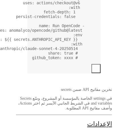
uses
: 
actions
fetc
persist-credenti
name
: 
uses
: 
anomalyco/opencode/
ANTHROPIC_API_KEY
: 
${{ secrets.ANTHROPIC
model
: 
anthropic/claude-sonnet
شروع، وسّع
Secrets
يسر ثم اختر
Actions
،