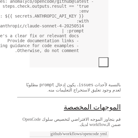
uses
: 
anomalyco/opencode/
if
: 
steps.check.outputs.re
ANTHROPIC_API_KEY
: 
${{ secrets.ANTHROPIC
model
: 
anthropic/claude-sonnet
Review this issue. If there's a clear fix or rele
Otherwise, do no
prompt
ل
مطلوبًا
 منه.
قم بتجاوز الموجه الافتراضي لتخصيص سلوك OpenCode