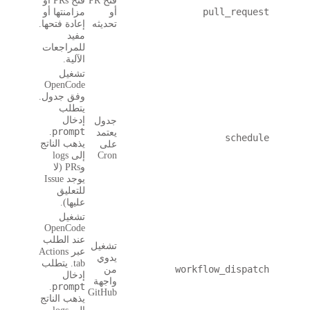
فتح PR
فتح PRs أو
أو
مزامنتها أو
تحديثه
إعادة فتحها.
مفيد
للمراجعات
الآلية.
تشغيل
OpenCode
وفق جدول.
يتطلب
إدخال
جدول
prompt
.
يعتمد
يذهب الناتج
على
Cron
إلى logs
وPRs (لا
يوجد Issue
للتعليق
عليها).
تشغيل
OpenCode
عند الطلب
تشغيل
عبر Actions
يدوي
tab. يتطلب
من
إدخال
واجهة
prompt
.
GitHub
يذهب الناتج