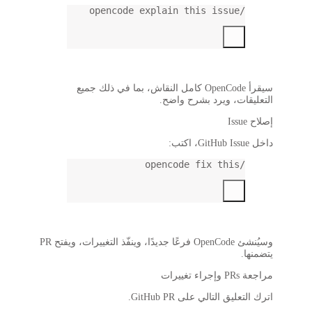
، بما في ذلك جميع
وسيُنشئ OpenCode فرعًا جديدًا، وينفّذ التغييرات، ويفتح PR