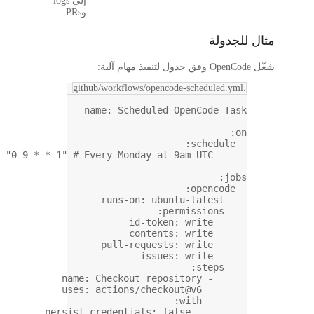
إلى logs
وPRs.
name
: 
Sc
cron
: 
"0 9 * * 1"
# Every Mo
runs-
pull-
name
: 
Checko
uses
: 
action
persist-credent