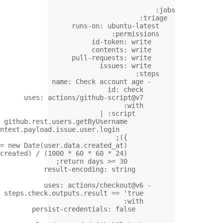
runs-
pull-
name
: 
Chec
uses
: 
actions/git
const user = await github.rest.users.getBy
username: context.payload.issue.use
const created = new Date(user.data.cr
const days = (Date.now() - created) / (1000 * 60 *
return d
result-encod
uses
: 
action
if
: 
steps.check.outputs.re
persist-credent