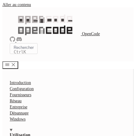
Aller au contenu
OpenCode
Rechercher
Ctrl
K
Introduction
Configuration
Fournisseurs
Réseau
Entreprise
Dépannage
Windows
Utilisation