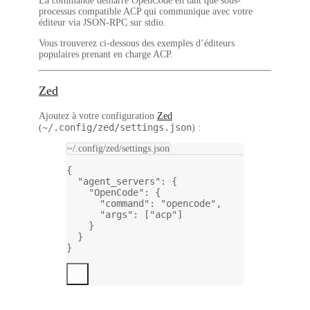
La commande démarre OpenCode en tant que sous-
processus compatible ACP qui communique avec votre
éditeur via JSON-RPC sur stdio.
Vous trouverez ci-dessous des exemples d’éditeurs
populaires prenant en charge ACP.
Zed
Ajoutez à votre configuration
Zed
~/.config/zed/settings.json
(
) :
~/.config/zed/settings.json
{
"agent_servers"
: {
"OpenCode"
: {
"command"
: 
"opencode"
,
"args"
: [
"acp"
]
}
}
}