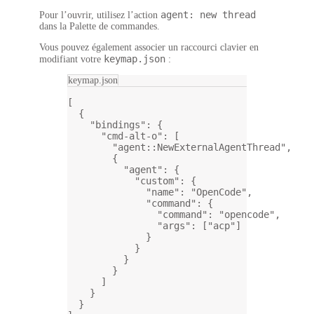
agent: new thread
Pour l’ouvrir, utilisez l’action
dans la
Palette de commandes
.
Vous pouvez également associer un raccourci clavier en
keymap.json
modifiant votre
:
keymap.json
[
{
"bindings"
: {
"cmd-alt-o"
: [
"agent::NewExternalAgentThread"
,
{
"agent"
: {
"custom"
: {
"name"
: 
"OpenCode"
,
"command"
: {
"command"
: 
"opencode"
,
"args"
: [
"acp"
]
}
}
}
}
]
}
}