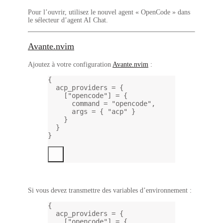
Pour l’ouvrir, utilisez le nouvel agent « OpenCode » dans
le sélecteur d’agent AI Chat.
Avante.nvim
Ajoutez à votre configuration
Avante.nvim
:
{
acp_providers 
=
 {
[
"opencode"
] 
=
 {
command 
=
"opencode"
,
args 
=
 { 
"acp" 
}
}
}
}
Si vous devez transmettre des variables d’environnement :
{
acp_providers 
=
 {
[
"opencode"
] 
=
 {