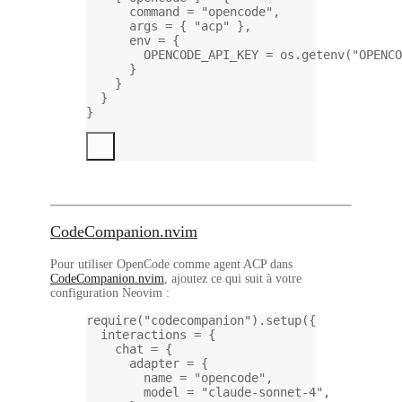
command 
=
"opencode"
,
args 
=
 { 
"acp" 
},
env 
=
 {
OPENCODE_API_KEY 
=
os.getenv
(
"OPENCO
}
}
}
}
CodeCompanion.nvim
Pour utiliser OpenCode comme agent ACP dans
CodeCompanion.nvim
, ajoutez ce qui suit à votre
configuration Neovim :
require
(
"codecompanion"
).
setup
({
interactions 
=
 {
chat 
=
 {
adapter 
=
 {
name 
=
"opencode"
,
model 
=
"claude-sonnet-4"
,