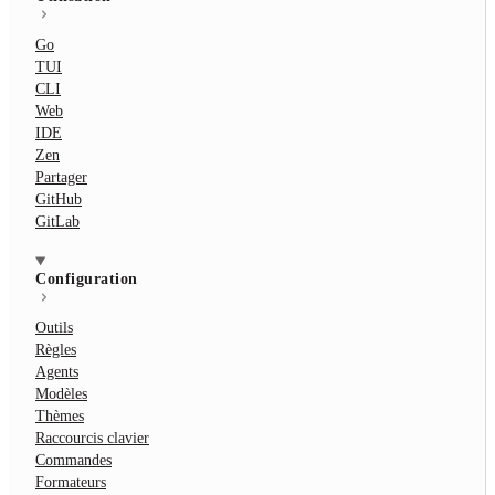
Go
TUI
CLI
Web
IDE
Zen
Partager
GitHub
GitLab
Configuration
Outils
Règles
Agents
Modèles
Thèmes
Raccourcis clavier
Commandes
Formateurs