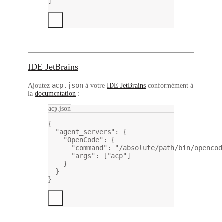
]
IDE JetBrains
acp.json
Ajoutez
à votre
IDE JetBrains
conformément à
la
documentation
:
acp.json
{
"agent_servers"
: {
"OpenCode"
: {
"command"
: 
"/absolute/path/bin/opencod
"args"
: [
"acp"
]
}
}
}