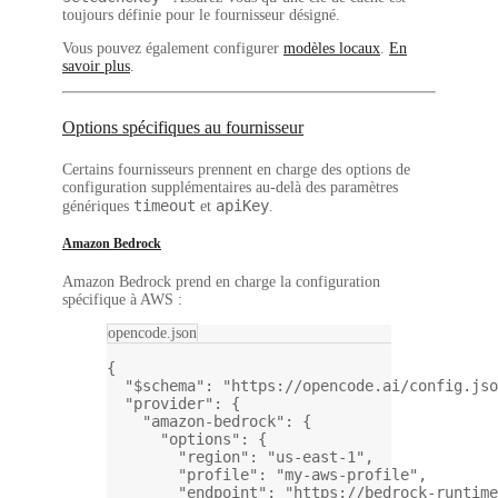
toujours définie pour le fournisseur désigné.
Vous pouvez également configurer
modèles locaux
.
En
savoir plus
.
Options spécifiques au fournisseur
Certains fournisseurs prennent en charge des options de
configuration supplémentaires au-delà des paramètres
timeout
apiKey
génériques
et
.
Amazon Bedrock
Amazon Bedrock prend en charge la configuration
spécifique à AWS :
opencode.json
{
"$schema"
: 
"https://opencode.ai/config.jso
"provider"
: {
"amazon-bedrock"
: {
"options"
: {
"region"
: 
"us-east-1"
,
"profile"
: 
"my-aws-profile"
,
"endpoint"
: 
"https://bedrock-runtime