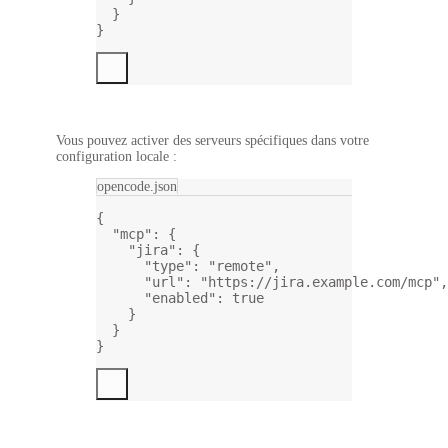
}
}
Vous pouvez activer des serveurs spécifiques dans votre
configuration locale :
opencode.json
{
"mcp"
: {
"jira"
: {
"type"
: 
"remote"
,
"url"
: 
"https://jira.example.com/mcp"
,
"enabled"
: 
true
}
}
}