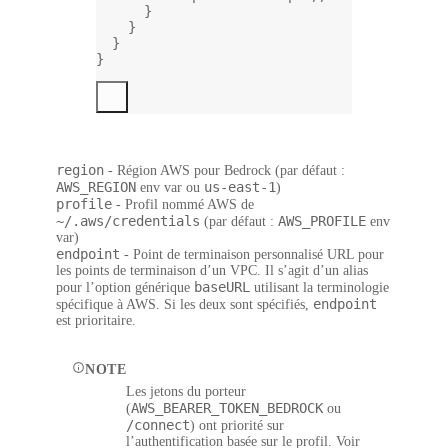
}
}
}
}
region
- Région AWS pour Bedrock (par défaut :
AWS_REGION
us-east-1
env var ou
)
profile
- Profil nommé AWS de
~/.aws/credentials
AWS_PROFILE
(par défaut :
env
var)
endpoint
- Point de terminaison personnalisé URL pour
les points de terminaison d’un VPC. Il s’agit d’un alias
baseURL
pour l’option générique
utilisant la terminologie
endpoint
spécifique à AWS. Si les deux sont spécifiés,
est prioritaire.
NOTE
Les jetons du porteur
AWS_BEARER_TOKEN_BEDROCK
(
ou
/connect
) ont priorité sur
l’authentification basée sur le profil. Voir