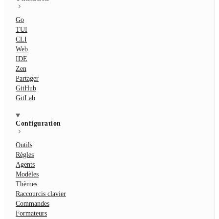
Go
TUI
CLI
Web
IDE
Zen
Partager
GitHub
GitLab
Configuration
Outils
Règles
Agents
Modèles
Thèmes
Raccourcis clavier
Commandes
Formateurs