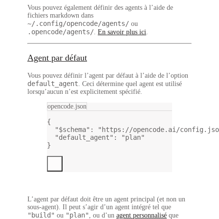
Vous pouvez également définir des agents à l’aide de
fichiers markdown dans
~/.config/opencode/agents/
ou
.opencode/agents/
.
En savoir plus ici
.
Agent par défaut
Vous pouvez définir l’agent par défaut à l’aide de l’option
default_agent
. Ceci détermine quel agent est utilisé
lorsqu’aucun n’est explicitement spécifié.
opencode.json
{
"$schema"
: 
"https://opencode.ai/config.jso
"default_agent"
: 
"plan"
}
L’agent par défaut doit être un agent principal (et non un
sous-agent). Il peut s’agir d’un agent intégré tel que
"build"
"plan"
ou
, ou d’un
agent personnalisé
que