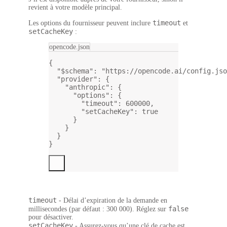
revient à votre modèle principal.
timeout
Les options du fournisseur peuvent inclure
et
setCacheKey
:
opencode.json
{
"$schema"
: 
"https://opencode.ai/config.jso
"provider"
: {
"anthropic"
: {
"options"
: {
"timeout"
: 
600000
,
"setCacheKey"
: 
true
}
}
}
}
timeout
- Délai d’expiration de la demande en
false
millisecondes (par défaut : 300 000). Réglez sur
pour désactiver.
setCacheKey
- Assurez-vous qu’une clé de cache est