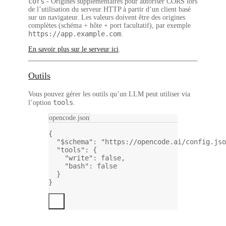
cors
- Origines supplémentaires pour autoriser CORS lors
de l’utilisation du serveur HTTP à partir d’un client basé
sur un navigateur. Les valeurs doivent être des origines
complètes (schéma + hôte + port facultatif), par exemple
https://app.example.com
.
En savoir plus sur le serveur ici
.
Outils
Vous pouvez gérer les outils qu’un LLM peut utiliser via
tools
l’option
.
opencode.json
{
"$schema"
: 
"https://opencode.ai/config.jso
"tools"
: {
"write"
: 
false
,
"bash"
: 
false
}
}