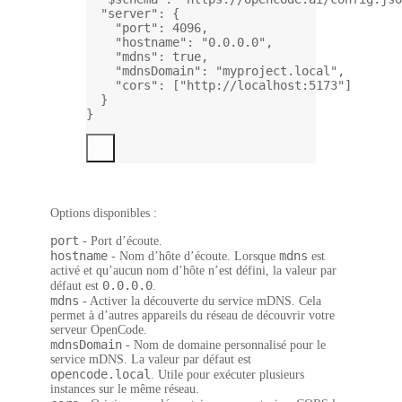
"server"
: {
"port"
: 
4096
,
"hostname"
: 
"0.0.0.0"
,
"mdns"
: 
true
,
"mdnsDomain"
: 
"myproject.local"
,
"cors"
: [
"http://localhost:5173"
]
}
}
Options disponibles :
port
- Port d’écoute.
hostname
mdns
- Nom d’hôte d’écoute. Lorsque
est
activé et qu’aucun nom d’hôte n’est défini, la valeur par
0.0.0.0
défaut est
.
mdns
- Activer la découverte du service mDNS. Cela
permet à d’autres appareils du réseau de découvrir votre
serveur OpenCode.
mdnsDomain
- Nom de domaine personnalisé pour le
service mDNS. La valeur par défaut est
opencode.local
. Utile pour exécuter plusieurs
instances sur le même réseau.