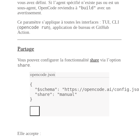
vous avez défini. Si l’agent spécifié n’existe pas ou est un
"build"
sous-agent, OpenCode reviendra à
avec un
avertissement.
Ce paramètre s’applique à toutes les interfaces : TUI, CLI
opencode run
(
), application de bureau et GitHub
Action.
Partage
Vous pouvez configurer la fonctionnalité
share
via l’option
share
.
opencode.json
{
"$schema"
: 
"https://opencode.ai/config.jso
"share"
: 
"manual"
}
Elle accepte :