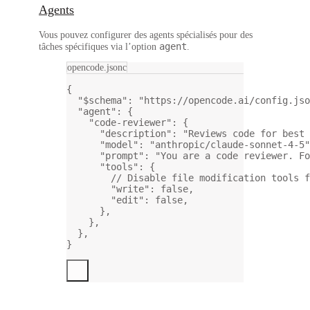
Agents
Vous pouvez configurer des agents spécialisés pour des
agent
tâches spécifiques via l’option
.
opencode.jsonc
{
"$schema"
: 
"https://opencode.ai/config.jso
"agent"
: {
"code-reviewer"
: {
"description"
: 
"Reviews code for best 
"model"
: 
"anthropic/claude-sonnet-4-5"
"prompt"
: 
"You are a code reviewer. Fo
"tools"
: {
// Disable file modification tools f
"write"
: 
false
,
"edit"
: 
false
,
},
},
},
}