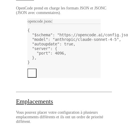
OpenCode prend en charge les formats
JSON
et
JSONC
(JSON avec commentaires).
opencode.jsonc
{
"$schema"
: 
"https://opencode.ai/config.jso
"model"
: 
"anthropic/claude-sonnet-4-5"
,
"autoupdate"
: 
true
,
"server"
: {
"port"
: 
4096
,
},
}
Emplacements
Vous pouvez placer votre configuration à plusieurs
emplacements différents et ils ont un ordre de priorité
différent.