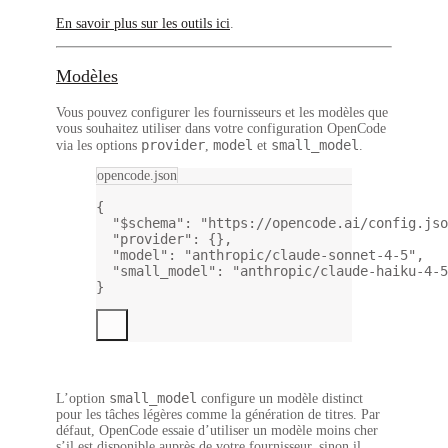
En savoir plus sur les outils ici
.
Modèles
Vous pouvez configurer les fournisseurs et les modèles que
vous souhaitez utiliser dans votre configuration OpenCode
provider
model
small_model
via les options
,
et
.
opencode.json
{
"$schema"
: 
"https://opencode.ai/config.jso
"provider"
: {},
"model"
: 
"anthropic/claude-sonnet-4-5"
,
"small_model"
: 
"anthropic/claude-haiku-4-5
}
small_model
L’option
configure un modèle distinct
pour les tâches légères comme la génération de titres. Par
défaut, OpenCode essaie d’utiliser un modèle moins cher
s’il est disponible auprès de votre fournisseur, sinon il