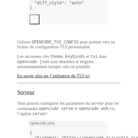
"diff_style"
: 
"auto"
}
OPENCODE_TUI_CONFIG
Utilisez
pour pointer vers un
fichier de configuration TUI personnalisé.
theme
keybinds
tui
Les anciennes clés
,
et
dans
opencode.json
sont obsolètes et migrées
automatiquement lorsque cela est possible.
En savoir plus sur l’utilisation du TUI ici
.
Serveur
Vous pouvez configurer les paramètres du serveur pour les
opencode serve
opencode web
commandes
et
via
server
l’option
.
opencode.json
{
"$schema"
: 
"https://opencode.ai/config.jso