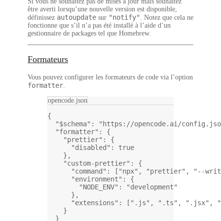
Si vous ne souhaitez pas de mises à jour mais souhaitez
être averti lorsqu’une nouvelle version est disponible,
autoupdate
"notify"
définissez
sur
. Notez que cela ne
fonctionne que s’il n’a pas été installé à l’aide d’un
gestionnaire de packages tel que Homebrew.
Formateurs
Vous pouvez configurer les formateurs de code via l’option
formatter
.
opencode.json
{
"$schema"
: 
"https://opencode.ai/config.jso
"formatter"
: {
"prettier"
: {
"disabled"
: 
true
},
"custom-prettier"
: {
"command"
: [
"npx"
, 
"prettier"
, 
"--writ
"environment"
: {
"NODE_ENV"
: 
"development"
},
"extensions"
: [
".js"
, 
".ts"
, 
".jsx"
, 
"
}
}