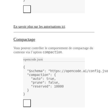
En savoir plus sur les autorisations ici
.
Compactage
Vous pouvez contrôler le comportement de compactage du
compaction
contexte via l’option
.
opencode.json
{
"$schema"
: 
"https://opencode.ai/config.jso
"compaction"
: {
"auto"
: 
true
,
"prune"
: 
false
,
"reserved"
: 
10000
}
}