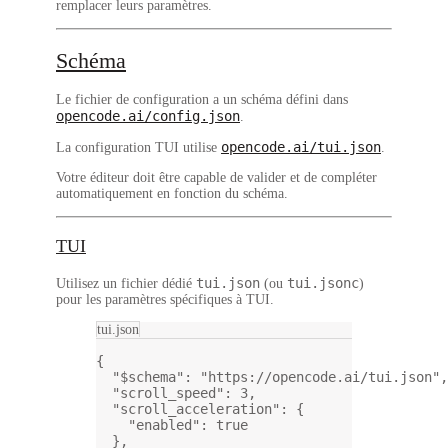
remplacer
leurs paramètres.
Schéma
Le fichier de configuration a un schéma défini dans
opencode.ai/config.json
.
opencode.ai/tui.json
La configuration TUI utilise
.
Votre éditeur doit être capable de valider et de compléter
automatiquement en fonction du schéma.
TUI
tui.json
tui.jsonc
Utilisez un fichier dédié
(ou
)
pour les paramètres spécifiques à TUI.
tui.json
{
"$schema"
: 
"https://opencode.ai/tui.json"
,
"scroll_speed"
: 
3
,
"scroll_acceleration"
: {
"enabled"
: 
true
},