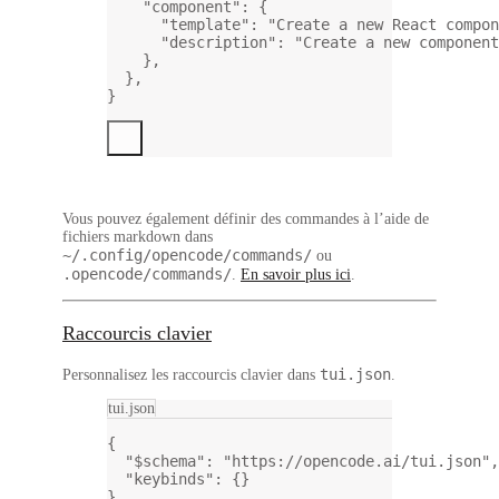
"component"
: {
"template"
: 
"Create a new React compon
"description"
: 
"Create a new component
},
},
}
Vous pouvez également définir des commandes à l’aide de
fichiers markdown dans
~/.config/opencode/commands/
ou
.opencode/commands/
.
En savoir plus ici
.
Raccourcis clavier
tui.json
Personnalisez les raccourcis clavier dans
.
tui.json
{
"$schema"
: 
"https://opencode.ai/tui.json"
,
"keybinds"
: {}
}