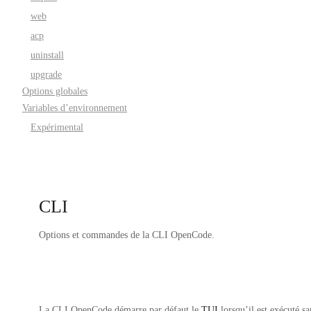
web
acp
uninstall
upgrade
Options globales
Variables d’environnement
Expérimental
CLI
Options et commandes de la CLI OpenCode.
La CLI OpenCode démarre par défaut le
TUI
lorsqu’il est exécuté s