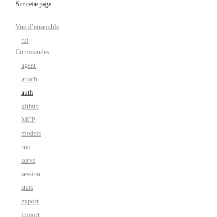
Sur cette page
Vue d’ensemble
tui
Commandes
agent
attach
auth
github
MCP
models
run
serve
session
stats
export
import