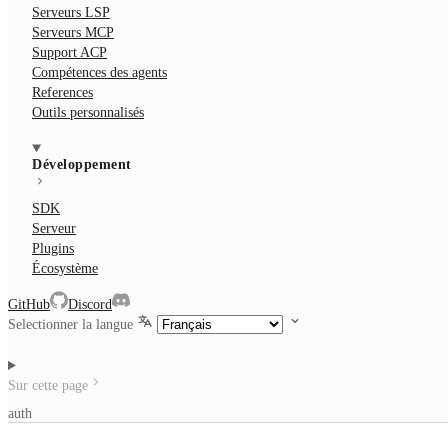
Serveurs LSP
Serveurs MCP
Support ACP
Compétences des agents
References
Outils personnalisés
Développement
SDK
Serveur
Plugins
Écosystème
GitHub
Discord
Selectionner la langue
Sur cette page
auth