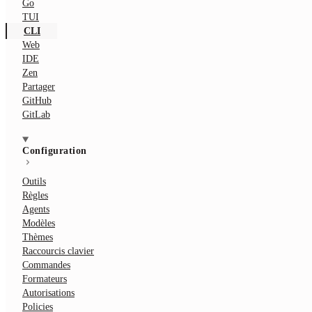
Go
TUI
CLI
Web
IDE
Zen
Partager
GitHub
GitLab
Configuration
Outils
Règles
Agents
Modèles
Thèmes
Raccourcis clavier
Commandes
Formateurs
Autorisations
Policies