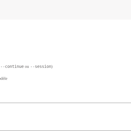
--continue
--session
c
ou
)
odèle