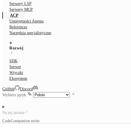
Serwery LSP
Serwery MCP
ACP
Umiejętności Agenta
References
Narzędzia specjalistyczne
Rozwój
SDK
Serwer
Wtyczki
Ekosystem
GitHub
Discord
Wybierz język
Na tej stronie
CodeCompanion.nvim