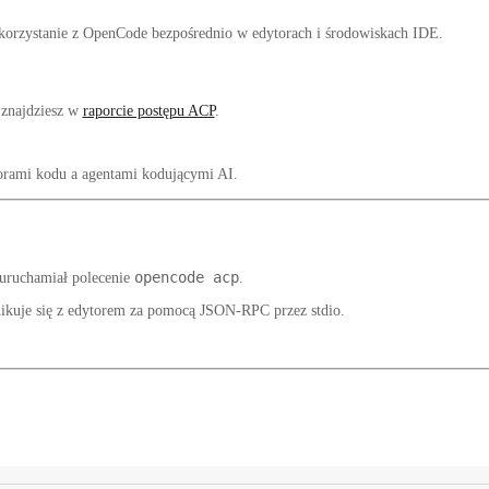
orzystanie z OpenCode bezpośrednio w edytorach i środowiskach IDE.
 znajdziesz w
raporcie postępu ACP
.
torami kodu a agentami kodującymi AI.
opencode acp
 uruchamiał polecenie
.
kuje się z edytorem za pomocą JSON-RPC przez stdio.