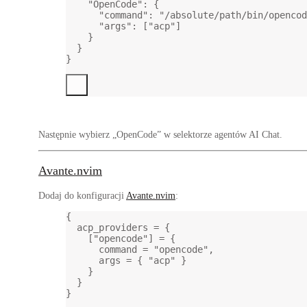
"OpenCode"
: {
"command"
: 
"/absolute/path/bin/opencod
"args"
: [
"acp"
]
}
}
}
Następnie wybierz „OpenCode” w selektorze agentów AI Chat.
Avante.nvim
Dodaj do konfiguracji
Avante.nvim
:
{
acp_providers 
=
 {
[
"opencode"
] 
=
 {
command 
=
"opencode"
,
args 
=
 { 
"acp" 
}
}
}
}