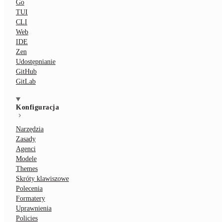
Go
TUI
CLI
Web
IDE
Zen
Udostępnianie
GitHub
GitLab
Konfiguracja
Narzędzia
Zasady
Agenci
Modele
Themes
Skróty klawiszowe
Polecenia
Formatery
Uprawnienia
Policies