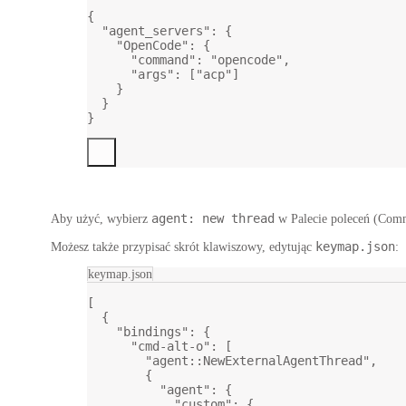
{
"agent_servers"
: {
"OpenCode"
: {
"command"
: 
"opencode"
,
"args"
: [
"acp"
]
}
}
}
agent: new thread
Aby użyć, wybierz
w
Palecie poleceń
(Comma
keymap.json
Możesz także przypisać skrót klawiszowy, edytując
:
keymap.json
[
{
"bindings"
: {
"cmd-alt-o"
: [
"agent::NewExternalAgentThread"
,
{
"agent"
: {
"custom"
: {