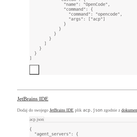
"name"
: 
"OpenCode"
,
"command"
: {
"command"
: 
"opencode"
,
"args"
: [
"acp"
]
}
}
}
}
]
}
}
]
JetBrains IDE
acp.json
Dodaj do swojego
JetBrains IDE
plik
zgodnie z
dokumen
acp.json
{
"agent_servers"
: {