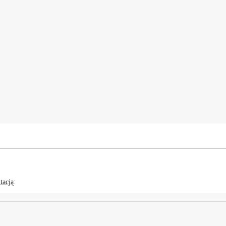
tacją
: