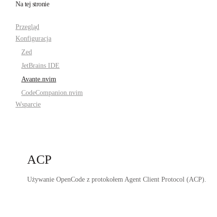
Na tej stronie
Przegląd
Konfiguracja
Zed
JetBrains IDE
Avante.nvim
CodeCompanion.nvim
Wsparcie
ACP
Używanie OpenCode z protokołem Agent Client Protocol (ACP).