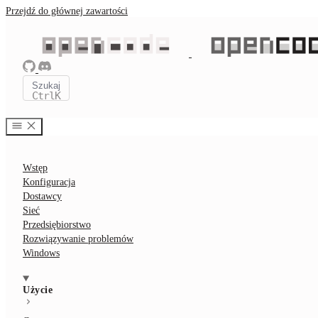
Przejdź do głównej zawartości
Szukaj
Ctrl
K
Wstęp
Konfiguracja
Dostawcy
Sieć
Przedsiębiorstwo
Rozwiązywanie problemów
Windows
Użycie