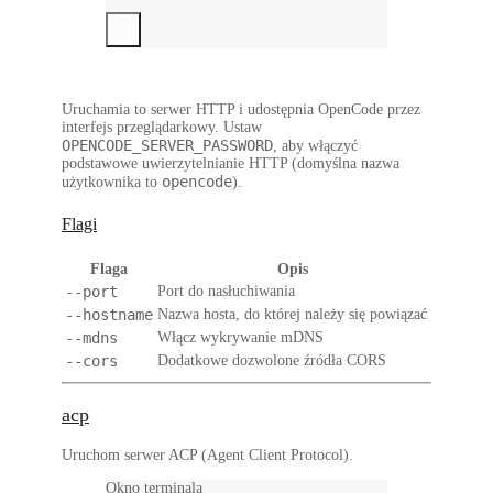
Uruchamia to serwer HTTP i udostępnia OpenCode przez
interfejs przeglądarkowy. Ustaw
OPENCODE_SERVER_PASSWORD
, aby włączyć
podstawowe uwierzytelnianie HTTP (domyślna nazwa
opencode
użytkownika to
).
Flagi
Flaga
Opis
--port
Port do nasłuchiwania
--hostname
Nazwa hosta, do której należy się powiązać
--mdns
Włącz wykrywanie mDNS
--cors
Dodatkowe dozwolone źródła CORS
acp
Uruchom serwer ACP (Agent Client Protocol).
Okno terminala