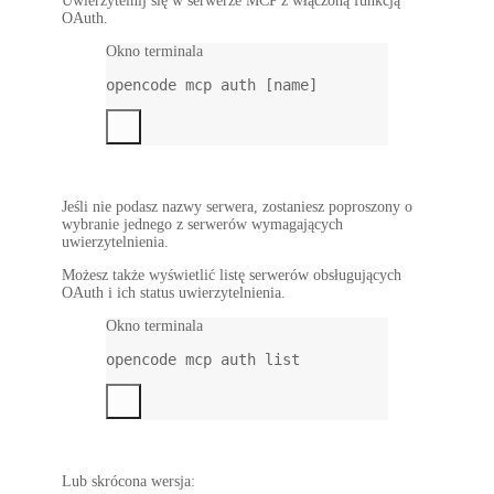
Uwierzytelnij się w serwerze MCP z włączoną funkcją
OAuth.
Okno terminala
opencode
mcp
auth
 [name]
Jeśli nie podasz nazwy serwera, zostaniesz poproszony o
wybranie jednego z serwerów wymagających
uwierzytelnienia.
Możesz także wyświetlić listę serwerów obsługujących
OAuth i ich status uwierzytelnienia.
Okno terminala
opencode
mcp
auth
list
Lub skrócona wersja: