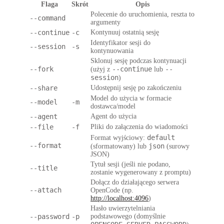
Flaga
Skrót
Opis
Polecenie do uruchomienia, reszta to
--command
argumenty
--continue
-c
Kontynuuj ostatnią sesję
Identyfikator sesji do
--session
-s
kontynuowania
Sklonuj sesję podczas kontynuacji
--fork
--continue
--
(użyj z
lub
session
)
--share
Udostępnij sesję po zakończeniu
Model do użycia w formacie
--model
-m
dostawca/model
--agent
Agent do użycia
--file
-f
Pliki do załączenia do wiadomości
default
Format wyjściowy:
--format
json
(sformatowany) lub
(surowy
JSON)
Tytuł sesji (jeśli nie podano,
--title
zostanie wygenerowany z promptu)
Dołącz do działającego serwera
--attach
OpenCode (np.
http://localhost:4096
)
Hasło uwierzytelniania
--password
-p
podstawowego (domyślnie