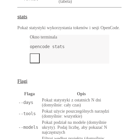
(tabela)
stats
Pokaż statystyki wykorzystania tokenów i sesji OpenCode.
Okno terminala
opencode
stats
Flagi
Flaga
Opis
Pokaż statystyki z ostatnich N dni
--days
(domyślnie: cały czas)
Pokaż użycie poszczególnych narzędzi
--tools
(domyślnie: wszystkie)
Pokaż podział na modele (domyślnie
--models
ukryty). Podaj liczbę, aby pokazać N
najczęstszych
Filtruj według projektu (domyślnie: