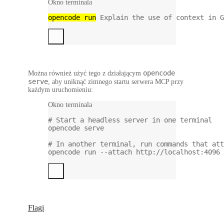
Okno terminala
opencode
run
Explain
the
use
of
context
in
G
opencode
Można również użyć tego z działającym
serve
, aby uniknąć zimnego startu serwera MCP przy
każdym uruchomieniu:
Okno terminala
# Start a headless server in one terminal
opencode
serve
# In another terminal, run commands that att
opencode
run
--attach
http://localhost:4096
Flagi