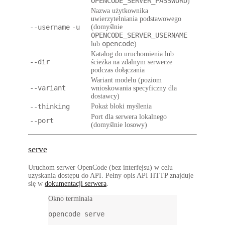
OPENCODE_SERVER_PASSWORD
)
Nazwa użytkownika
uwierzytelniania podstawowego
--username
-u
(domyślnie
OPENCODE_SERVER_USERNAME
opencode
lub
)
Katalog do uruchomienia lub
--dir
ścieżka na zdalnym serwerze
podczas dołączania
Wariant modelu (poziom
--variant
wnioskowania specyficzny dla
dostawcy)
--thinking
Pokaż bloki myślenia
Port dla serwera lokalnego
--port
(domyślnie losowy)
serve
Uruchom serwer OpenCode (bez interfejsu) w celu
uzyskania dostępu do API. Pełny opis API HTTP znajduje
się w
dokumentacji serwera
.
Okno terminala
opencode
serve