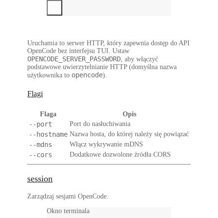
Uruchamia to serwer HTTP, który zapewnia dostęp do API
OpenCode bez interfejsu TUI. Ustaw
OPENCODE_SERVER_PASSWORD
, aby włączyć
podstawowe uwierzytelnianie HTTP (domyślna nazwa
opencode
użytkownika to
).
Flagi
Flaga
Opis
--port
Port do nasłuchiwania
--hostname
Nazwa hosta, do której należy się powiązać
--mdns
Włącz wykrywanie mDNS
--cors
Dodatkowe dozwolone źródła CORS
session
Zarządzaj sesjami OpenCode.
Okno terminala