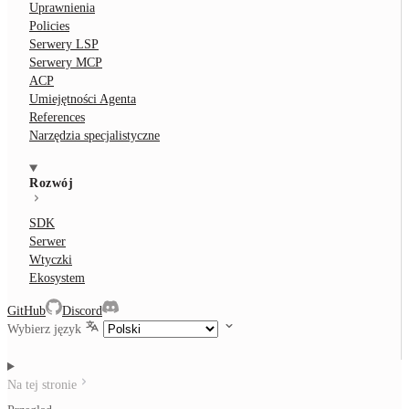
Uprawnienia
Policies
Serwery LSP
Serwery MCP
ACP
Umiejętności Agenta
References
Narzędzia specjalistyczne
Rozwój
SDK
Serwer
Wtyczki
Ekosystem
GitHub
Discord
Wybierz język
Na tej stronie