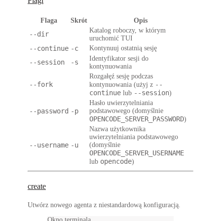
Flagi
Flaga
Skrót
Opis
Katalog roboczy, w którym
--dir
uruchomić TUI
--continue
-c
Kontynuuj ostatnią sesję
Identyfikator sesji do
--session
-s
kontynuowania
Rozgałęź sesję podczas
--fork
--
kontynuowania (użyj z
continue
--session
lub
)
Hasło uwierzytelniania
--password
-p
podstawowego (domyślnie
OPENCODE_SERVER_PASSWORD
)
Nazwa użytkownika
uwierzytelniania podstawowego
--username
-u
(domyślnie
OPENCODE_SERVER_USERNAME
opencode
lub
)
create
Utwórz nowego agenta z niestandardową konfiguracją.
Okno terminala