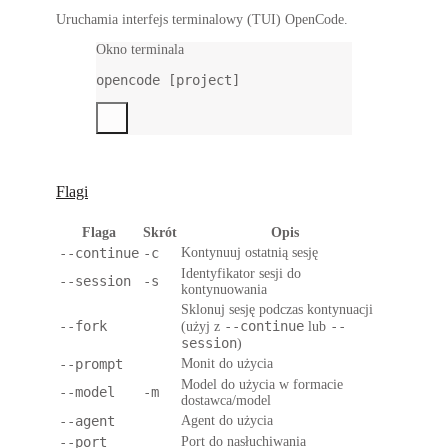
Uruchamia interfejs terminalowy (TUI) OpenCode.
Okno terminala
opencode
 [project]
Flagi
Flaga
Skrót
Opis
--continue
-c
Kontynuuj ostatnią sesję
Identyfikator sesji do
--session
-s
kontynuowania
Sklonuj sesję podczas kontynuacji
--fork
--continue
--
(użyj z
lub
session
)
--prompt
Monit do użycia
Model do użycia w formacie
--model
-m
dostawca/model
--agent
Agent do użycia
--port
Port do nasłuchiwania