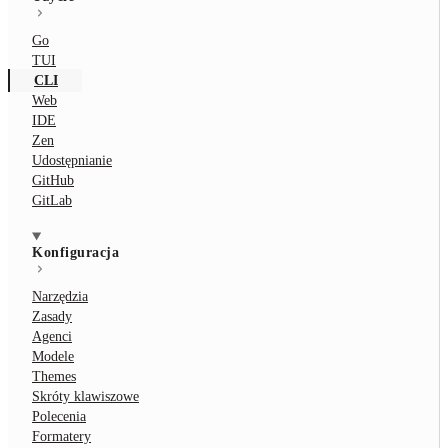
Go
TUI
CLI
Web
IDE
Zen
Udostępnianie
GitHub
GitLab
Konfiguracja
Narzędzia
Zasady
Agenci
Modele
Themes
Skróty klawiszowe
Polecenia
Formatery