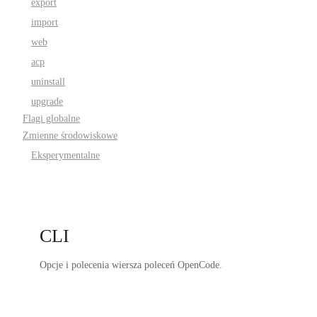
export
import
web
acp
uninstall
upgrade
Flagi globalne
Zmienne środowiskowe
Eksperymentalne
CLI
Opcje i polecenia wiersza poleceń OpenCode.