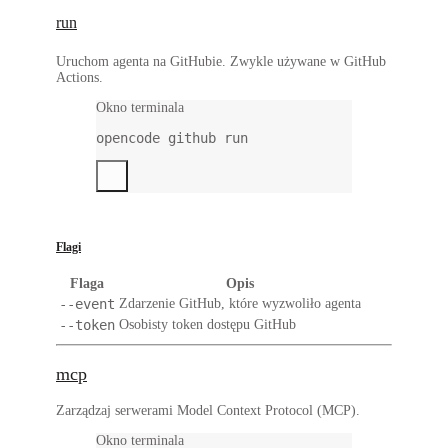
run
Uruchom agenta na GitHubie. Zwykle używane w GitHub
Actions.
Okno terminala
opencode
github
run
Flagi
Flaga
Opis
--event
Zdarzenie GitHub, które wyzwoliło agenta
--token
Osobisty token dostępu GitHub
mcp
Zarządzaj serwerami Model Context Protocol (MCP).
Okno terminala