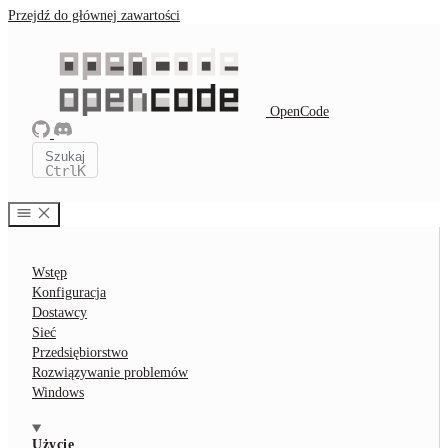
Przejdź do głównej zawartości
OpenCode
Szukaj
Ctrl
K
Wstęp
Konfiguracja
Dostawcy
Sieć
Przedsiębiorstwo
Rozwiązywanie problemów
Windows
Użycie