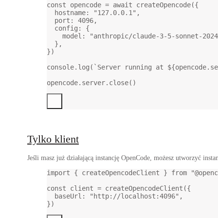
const
opencode
=
await
createOpencode
({
hostname: 
"127.0.0.1"
,
port: 
4096
,
config: {
model: 
"anthropic/claude-3-5-sonnet-2024
},
})
console.
log
(
`Server running at ${
opencode
.
se
opencode.server.
close
()
Tylko klient
Jeśli masz już działającą instancję OpenCode, możesz utworzyć instanc
import
 { createOpencodeClient } 
from
"@openc
const
client
=
createOpencodeClient
({
baseUrl: 
"http://localhost:4096"
,
})