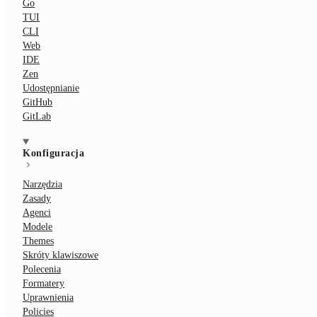
Go
TUI
CLI
Web
IDE
Zen
Udostępnianie
GitHub
GitLab
Konfiguracja
Narzędzia
Zasady
Agenci
Modele
Themes
Skróty klawiszowe
Polecenia
Formatery
Uprawnienia
Policies