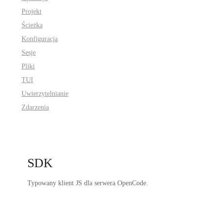
Projekt
Ścieżka
Konfiguracja
Sesje
Pliki
TUI
Uwierzytelnianie
Zdarzenia
SDK
Typowany klient JS dla serwera OpenCode.