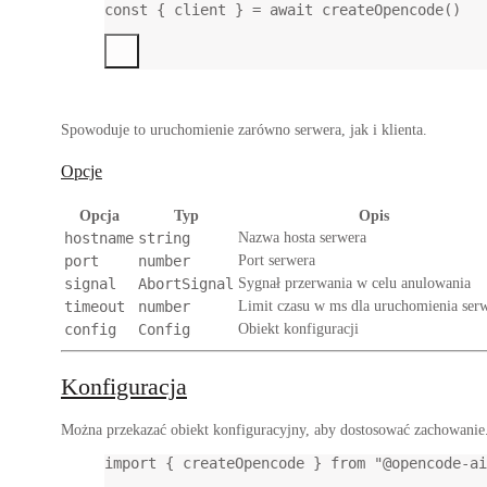
const
 { 
client
 } 
=
await
createOpencode
()
Spowoduje to uruchomienie zarówno serwera, jak i klienta.
Opcje
Opcja
Typ
Opis
hostname
string
Nazwa hosta serwera
port
number
Port serwera
signal
AbortSignal
Sygnał przerwania w celu anulowania
timeout
number
Limit czasu w ms dla uruchomienia ser
config
Config
Obiekt konfiguracji
Konfiguracja
Można przekazać obiekt konfiguracyjny, aby dostosować zachowanie.
import
 { createOpencode } 
from
"@opencode-ai