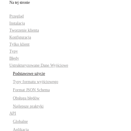
Na tej stronie
Przegląd
Instalacja
Tworzenie klienta
Konfiguracja
Tylko klient
Typy
Błędy
Ustrukturyzowane Dane Wyjściowe
Podstawowe użycie
Typy formatu wyjściowego
Format JSON Schema
Obsługa błędów
Najlepsze praktyki
API
Globalne
Aplikacja