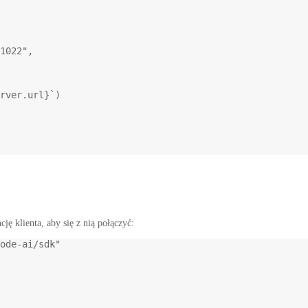
1022"
,
rver
.
url
}`
)
ję klienta, aby się z nią połączyć:
ode-ai/sdk"