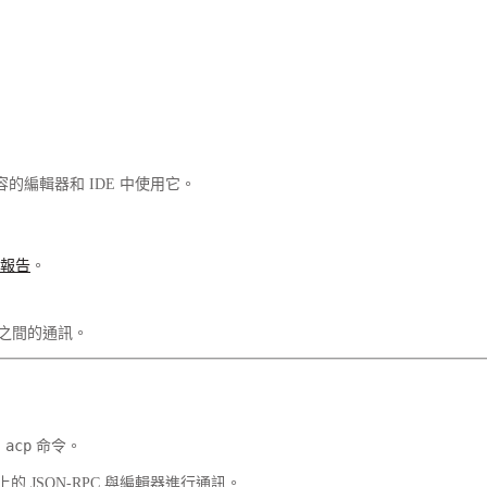
的編輯器和 IDE 中使用它。
展報告
。
理之間的通訊。
 acp
命令。
o 上的 JSON-RPC 與編輯器進行通訊。