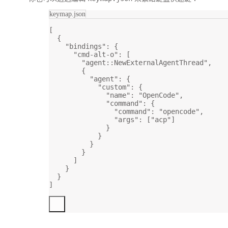
keymap.json
[
{
"bindings"
: {
"cmd-alt-o"
: [
"agent::NewExternalAgentThread"
,
{
"agent"
: {
"custom"
: {
"name"
: 
"OpenCode"
,
"command"
: {
"command"
: 
"opencode"
,
"args"
: [
"acp"
]
}
}
}
}
]
}
}
]