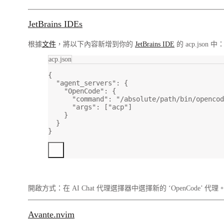
JetBrains IDEs
根據
文件
，將以下內容新增到你的
JetBrains IDE
的 acp.json 中
acp.json
{
"agent_servers"
: {
"OpenCode"
: {
"command"
: 
"/absolute/path/bin/opencod
"args"
: [
"acp"
]
}
}
}
開啟方式：在 AI Chat 代理選擇器中選擇新的 ‘OpenCode’ 代理
Avante.nvim