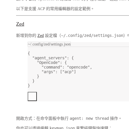
以下是支援 ACP 的常用編輯器的設定範例。
Zed
~/.config/zed/settings.json
新增到你的
Zed
設定檔（
）
~/.config/zed/settings.json
{
"agent_servers"
: {
"OpenCode"
: {
"command"
: 
"opencode"
,
"args"
: [
"acp"
]
}
}
}
agent: new thread
開啟方式：在
命令面板
中執行
操作。
keymap.json
你也可以透過編輯
來繫結鍵盤快速鍵：