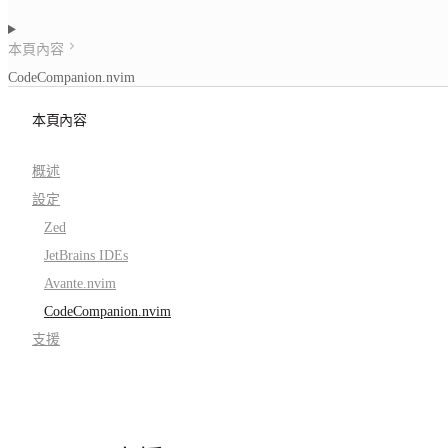
本頁內容
CodeCompanion.nvim
本頁內容
概述
設定
Zed
JetBrains IDEs
Avante.nvim
CodeCompanion.nvim
支援