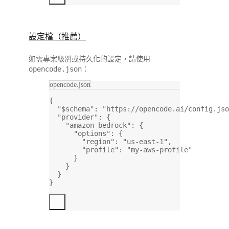
設定檔（推薦）
如需專案級別或持久化的設定，請使用
opencode.json
：
opencode.json
{
"$schema"
: 
"https://opencode.ai/config.jso
"provider"
: {
"amazon-bedrock"
: {
"options"
: {
"region"
: 
"us-east-1"
,
"profile"
: 
"my-aws-profile"
}
}
}
}