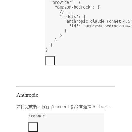
"provider"
: {
"amazon-bedrock"
: {
// ...
"models"
: {
"anthropic-claude-sonnet-4.5
"id"
: 
"arn:aws:bedrock:us-
}
}
}
}
}
Anthropic
/connect
註冊完成後，執行
指令並選擇 Anthropic。
/connect