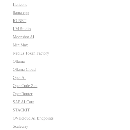
Helicone
llama.cpp
IO.NET
LM Studio
Moonshot AI
MiniMax
Nebius Token Factory
Ollama
Ollama Cloud
OpenAI
OpenCode Zen
OpenRouter
SAP AI Core
STACKIT
OVHcloud AI Endpoints
Scaleway