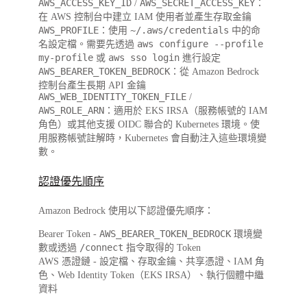
AWS_ACCESS_KEY_ID
AWS_SECRET_ACCESS_KEY
/
：
在 AWS 控制台中建立 IAM 使用者並產生存取金鑰
AWS_PROFILE
~/.aws/credentials
：使用
中的命
aws configure --profile
名設定檔。需要先透過
my-profile
aws sso login
或
進行設定
AWS_BEARER_TOKEN_BEDROCK
：從 Amazon Bedrock
控制台產生長期 API 金鑰
AWS_WEB_IDENTITY_TOKEN_FILE
/
AWS_ROLE_ARN
：適用於 EKS IRSA（服務帳號的 IAM
角色）或其他支援 OIDC 聯合的 Kubernetes 環境。使
用服務帳號註解時，Kubernetes 會自動注入這些環境變
數。
認證優先順序
Amazon Bedrock 使用以下認證優先順序：
AWS_BEARER_TOKEN_BEDROCK
Bearer Token
-
環境變
/connect
數或透過
指令取得的 Token
AWS 憑證鏈
- 設定檔、存取金鑰、共享憑證、IAM 角
色、Web Identity Token（EKS IRSA）、執行個體中繼
資料