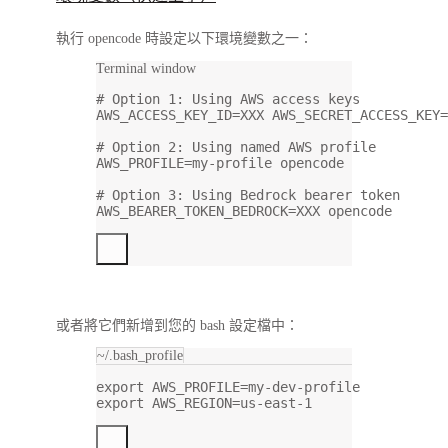
執行 opencode 時設定以下環境變數之一：
Terminal window
# Option 1: Using AWS access keys
AWS_ACCESS_KEY_ID
=
XXX
 AWS_SECRET_ACCESS_KEY
=
# Option 2: Using named AWS profile
AWS_PROFILE
=
my-profile
opencode
# Option 3: Using Bedrock bearer token
AWS_BEARER_TOKEN_BEDROCK
=
XXX
opencode
或者將它們新增到您的 bash 設定檔中：
~/.bash_profile
export
 AWS_PROFILE
=
my-dev-profile
export
 AWS_REGION
=
us-east-1