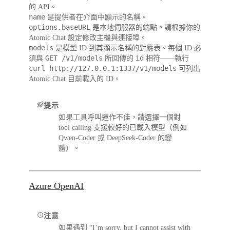
的 API。
name
是提供者在介面中顯示的名稱。
options.baseURL
是本地伺服器的端點。請根據你的
Atomic Chat 設定修改主機與連接埠。
models
是模型 ID 到其顯示名稱的對應表。每個 ID 必
GET /v1/models
id
須與
所回傳的
相符——執行
curl http://127.0.0.1:1337/v1/models
可列出
Atomic Chat 目前載入的 ID。
提示
如果工具呼叫運作不佳，請選擇一個對
tool calling 支援較好的已載入模型（例如
Qwen-Coder 或 DeepSeek-Coder 的變
體）。
Azure OpenAI
注意
如果遇到 “I’m sorry, but I cannot assist with