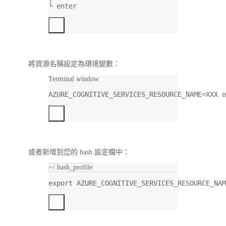
└ enter
將資源名稱設定為環境變數：
Terminal window
AZURE_COGNITIVE_SERVICES_RESOURCE_NAME
=
XXX
o
或者新增到您的 bash 設定檔中：
~/.bash_profile
export
 AZURE_COGNITIVE_SERVICES_RESOURCE_NAM