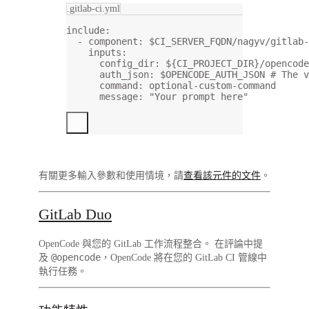
.gitlab-ci.yml
include
:
- 
component
: 
$CI_SERVER_FQDN/nagyv/gitlab-
inputs
:
config_dir
: 
${CI_PROJECT_DIR}/opencode
auth_json
: 
$OPENCODE_AUTH_JSON
# The v
command
: 
optional-custom-command
message
: 
"Your prompt here"
有關更多輸入參數和使用情境，請
查看該元件的文件
。
GitLab Duo
OpenCode 與您的 GitLab 工作流程整合。 在評論中提
@opencode
及
，OpenCode 將在您的 GitLab CI 管線中
執行任務。