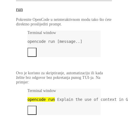
run
Pokrenite OpenCode u neinteraktivnom modu tako što ćete
direktno proslijediti prompt.
Terminal window
opencode
run
 [message..]
Ovo je korisno za skriptiranje, automatizaciju ili kada
želite brz odgovor bez pokretanja punog TUI-ja. Na
primjer:
Terminal window
opencode
run
Explain
the
use
of
context
in
G