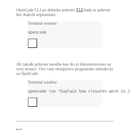
OpenCode CLI po defaultu pokreće
TUI
kada se pokrene
bez ikakvih argumenata.
Terminal window
opencode
Ali takođe prihvata naredbe kao što je dokumentovano na
ovoj stranici. Ovo vam omogućava programsku interakciju
sa OpenCode.
Terminal window
opencode
run
"Explain how closures work in J
tui