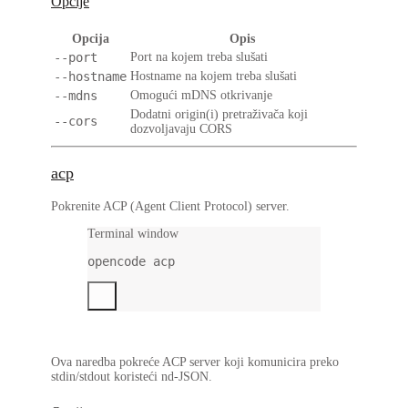
Opcije
Opcija
Opis
--port
Port na kojem treba slušati
--hostname
Hostname na kojem treba slušati
--mdns
Omogući mDNS otkrivanje
Dodatni origin(i) pretraživača koji
--cors
dozvoljavaju CORS
acp
Pokrenite ACP (Agent Client Protocol) server.
Terminal window
opencode
acp
Ova naredba pokreće ACP server koji komunicira preko
stdin/stdout koristeći nd-JSON.