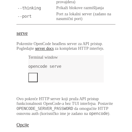
provajdera)
--thinking
Prikaži blokove razmišljanja
Port za lokalni server (zadano na
--port
nasumični port)
serve
Pokrenite OpenCode headless server za API pristup.
Pogledajte
server docs
za kompletan HTTP interfejs.
Terminal window
opencode
serve
Ovo pokreće HTTP server koji pruža API pristup
funkcionalnosti OpenCode-a bez TUI interfejsa. Postavite
OPENCODE_SERVER_PASSWORD
da omogućite HTTP
opencode
osnovnu auth (korisničko ime je zadano na
).
Opcije