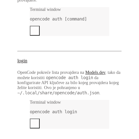
provajdere.
Terminal window
opencode
auth
 [command]
login
OpenCode pokreće lista provajdera na
Models.dev
, tako da
opencode auth login
možete koristiti
da
konfigurirate API ključeve za bilo kojeg provajdera kojeg
želite koristiti. Ovo je pohranjeno u
~/.local/share/opencode/auth.json
.
Terminal window
opencode
auth
login