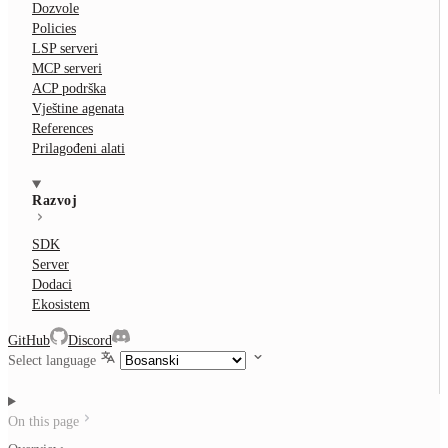
Dozvole
Policies
LSP serveri
MCP serveri
ACP podrška
Vještine agenata
References
Prilagođeni alati
Razvoj
SDK
Server
Dodaci
Ekosistem
GitHub
Discord
Select language
On this page