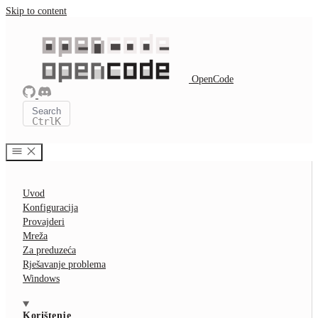
Skip to content
OpenCode
Search
Ctrl
K
Uvod
Konfiguracija
Provajderi
Mreža
Za preduzeća
Rješavanje problema
Windows
Korištenje