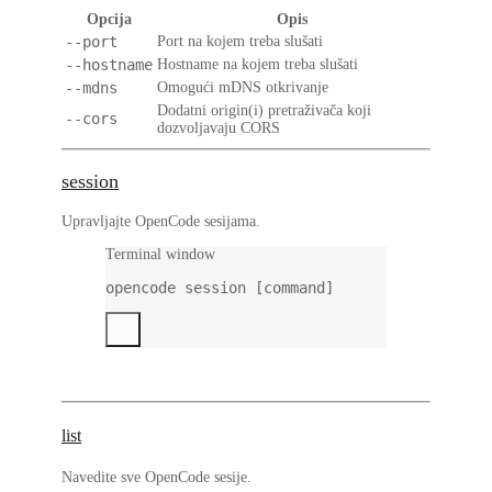
Opcija
Opis
--port
Port na kojem treba slušati
--hostname
Hostname na kojem treba slušati
--mdns
Omogući mDNS otkrivanje
Dodatni origin(i) pretraživača koji
--cors
dozvoljavaju CORS
session
Upravljajte OpenCode sesijama.
Terminal window
opencode
session
 [command]
list
Navedite sve OpenCode sesije.