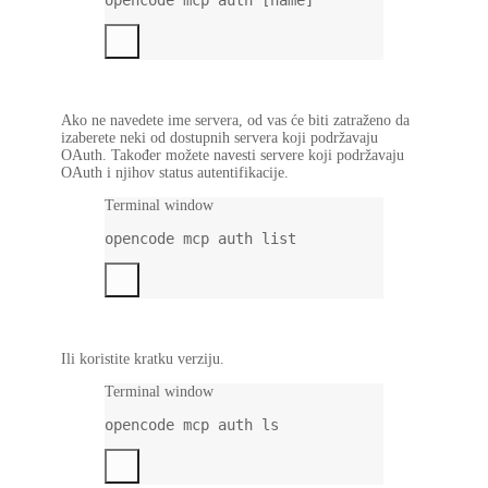
Ako ne navedete ime servera, od vas će biti zatraženo da
izaberete neki od dostupnih servera koji podržavaju
OAuth. Također možete navesti servere koji podržavaju
OAuth i njihov status autentifikacije.
Terminal window
opencode
mcp
auth
list
Ili koristite kratku verziju.
Terminal window
opencode
mcp
auth
ls