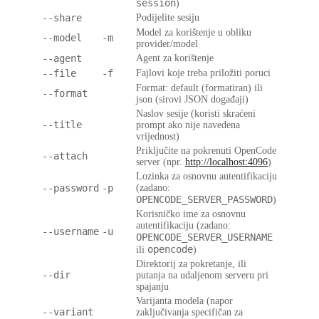
session
)
--share
Podijelite sesiju
Model za korištenje u obliku
--model
-m
provider/model
--agent
Agent za korištenje
--file
-f
Fajlovi koje treba priložiti poruci
Format: default (formatiran) ili
--format
json (sirovi JSON događaji)
Naslov sesije (koristi skraćeni
--title
prompt ako nije navedena
vrijednost)
Priključite na pokrenuti OpenCode
--attach
server (npr.
http://localhost:4096
)
Lozinka za osnovnu autentifikaciju
--password
-p
(zadano:
OPENCODE_SERVER_PASSWORD
)
Korisničko ime za osnovnu
autentifikaciju (zadano:
--username
-u
OPENCODE_SERVER_USERNAME
opencode
ili
)
Direktorij za pokretanje, ili
--dir
putanja na udaljenom serveru pri
spajanju
Varijanta modela (napor
--variant
zaključivanja specifičan za