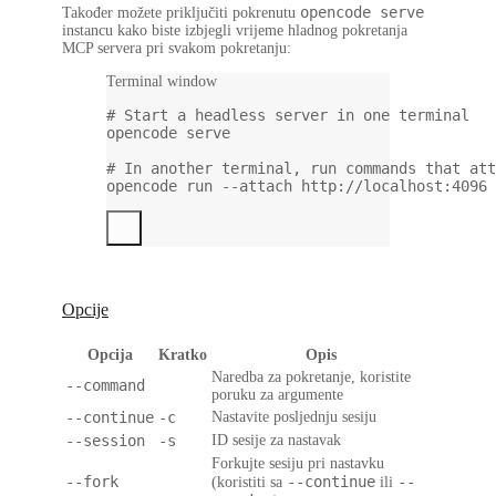
opencode serve
Također možete priključiti pokrenutu
instancu kako biste izbjegli vrijeme hladnog pokretanja
MCP servera pri svakom pokretanju:
Terminal window
# Start a headless server in one terminal
opencode
serve
# In another terminal, run commands that att
opencode
run
--attach
http://localhost:4096
Opcije
Opcija
Kratko
Opis
Naredba za pokretanje, koristite
--command
poruku za argumente
--continue
-c
Nastavite posljednju sesiju
--session
-s
ID sesije za nastavak
Forkujte sesiju pri nastavku
--fork
--continue
--
(koristiti sa
ili