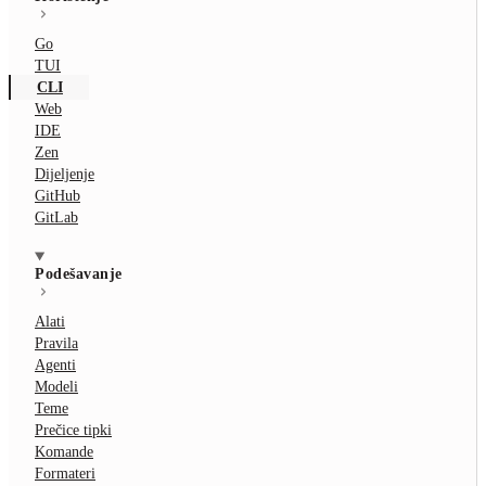
Go
TUI
CLI
Web
IDE
Zen
Dijeljenje
GitHub
GitLab
Podešavanje
Alati
Pravila
Agenti
Modeli
Teme
Prečice tipki
Komande
Formateri