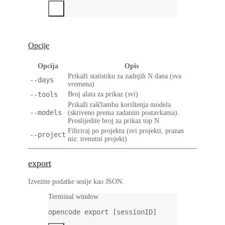
Opcije
Opcija
Opis
Prikaži statistiku za zadnjih N dana (sva
--days
vremena)
--tools
Broj alata za prikaz (svi)
Prikaži raščlambu korištenja modela
--models
(skriveno prema zadanim postavkama).
Proslijedite broj za prikaz top N
Filtriraj po projektu (svi projekti, prazan
--project
niz: trenutni projekt)
export
Izvezite podatke sesije kao JSON.
Terminal window
opencode
export
 [sessionID]