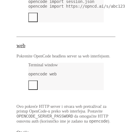
opencode
import
session.json
opencode
import
https://opncd.ai/s/abc123
web
Pokrenite OpenCode headless server sa web interfejsom.
Terminal window
opencode
web
Ovo pokreće HTTP server i otvara web pretraživač za
pristup OpenCode-u preko web interfejsa. Postavite
OPENCODE_SERVER_PASSWORD
da omogućite HTTP
opencode
osnovnu auth (korisničko ime je zadano na
).