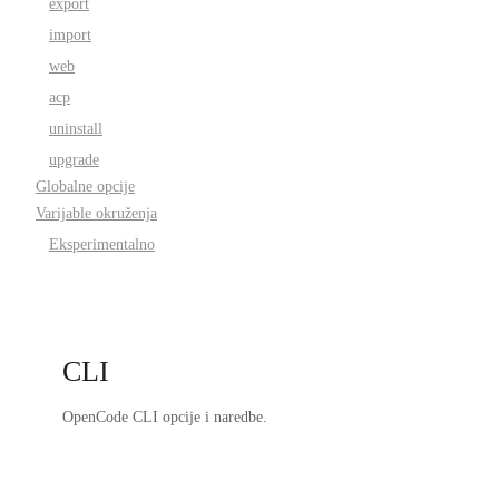
export
import
web
acp
uninstall
upgrade
Globalne opcije
Varijable okruženja
Eksperimentalno
CLI
OpenCode CLI opcije i naredbe.