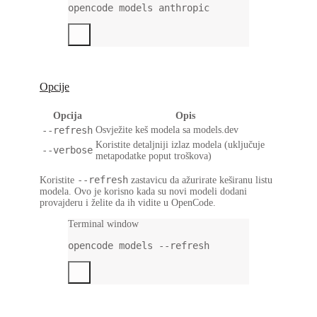
opencode
models
anthropic
Opcije
Opcija
Opis
--refresh
Osvježite keš modela sa models.dev
Koristite detaljniji izlaz modela (uključuje
--verbose
metapodatke poput troškova)
--refresh
Koristite
zastavicu da ažurirate keširanu listu
modela. Ovo je korisno kada su novi modeli dodani
provajderu i želite da ih vidite u OpenCode.
Terminal window
opencode
models
--refresh