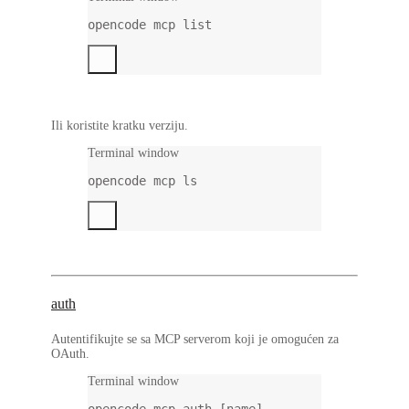
opencode
mcp
list
Ili koristite kratku verziju.
Terminal window
opencode
mcp
ls
auth
Autentifikujte se sa MCP serverom koji je omogućen za
OAuth.
Terminal window
opencode
mcp
auth
 [name]