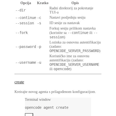
Opcija
Kratko
Opis
Radni direktorij za pokretanje
--dir
TUI-a
--continue
-c
Nastavi posljednju sesiju
--session
-s
ID sesije za nastavak
Forkuj sesiju prilikom nastavka
--fork
--continue
--
(koristite sa
ili
session
)
Lozinka za osnovnu autentifikaciju
--password
-p
(zadano:
OPENCODE_SERVER_PASSWORD
)
Korisničko ime za osnovnu
autentifikaciju (zadano:
--username
-u
OPENCODE_SERVER_USERNAME
opencode
ili
)
create
Kreirajte novog agenta s prilagođenom konfiguracijom.
Terminal window
opencode
agent
create