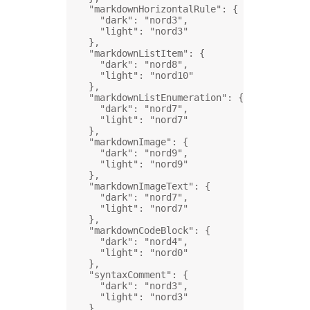
"markdownHorizontalRule"
: {
"dark"
: 
"nord3"
,
"light"
: 
"nord3"
},
"markdownListItem"
: {
"dark"
: 
"nord8"
,
"light"
: 
"nord10"
},
"markdownListEnumeration"
: {
"dark"
: 
"nord7"
,
"light"
: 
"nord7"
},
"markdownImage"
: {
"dark"
: 
"nord9"
,
"light"
: 
"nord9"
},
"markdownImageText"
: {
"dark"
: 
"nord7"
,
"light"
: 
"nord7"
},
"markdownCodeBlock"
: {
"dark"
: 
"nord4"
,
"light"
: 
"nord0"
},
"syntaxComment"
: {
"dark"
: 
"nord3"
,
"light"
: 
"nord3"
},