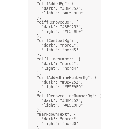
"diffAddedBg"
: {
"dark"
: 
"#3B4252"
,
"light"
: 
"#E5E9F0"
},
"diffRemovedBg"
: {
"dark"
: 
"#3B4252"
,
"light"
: 
"#E5E9F0"
},
"diffContextBg"
: {
"dark"
: 
"nord1"
,
"light"
: 
"nord5"
},
"diffLineNumber"
: {
"dark"
: 
"nord2"
,
"light"
: 
"nord4"
},
"diffAddedLineNumberBg"
: {
"dark"
: 
"#3B4252"
,
"light"
: 
"#E5E9F0"
},
"diffRemovedLineNumberBg"
: {
"dark"
: 
"#3B4252"
,
"light"
: 
"#E5E9F0"
},
"markdownText"
: {
"dark"
: 
"nord4"
,
"light"
: 
"nord0"
},