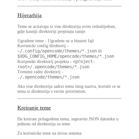
Hijerarhija
Teme se ucitavaju iz vise direktorija ovim redoslijedom,
gdje kasniji direktoriji prepisuju ranije:
Ugradene teme
- Ugradene su u binarni fajl
Korisnicki config direktorij
-
~/.config/opencode/themes/*.json
ili
$XDG_CONFIG_HOME/opencode/themes/*.json
<project-
Korijenski direktorij projekta
-
root>/.opencode/themes/*.json
Trenutni radni direktorij
-
./.opencode/themes/*.json
Ako vise direktorija sadrzi temu istog naziva, koristit ce se
tema iz direktorija s vecim prioritetom.
Kreiranje teme
Da kreirate prilagodenu temu, napravite JSON datoteku u
jednom od direktorija za teme.
Za korisnicke teme na nivou sistema: