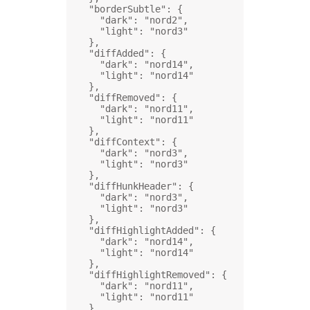
"borderSubtle"
: {
"dark"
: 
"nord2"
,
"light"
: 
"nord3"
},
"diffAdded"
: {
"dark"
: 
"nord14"
,
"light"
: 
"nord14"
},
"diffRemoved"
: {
"dark"
: 
"nord11"
,
"light"
: 
"nord11"
},
"diffContext"
: {
"dark"
: 
"nord3"
,
"light"
: 
"nord3"
},
"diffHunkHeader"
: {
"dark"
: 
"nord3"
,
"light"
: 
"nord3"
},
"diffHighlightAdded"
: {
"dark"
: 
"nord14"
,
"light"
: 
"nord14"
},
"diffHighlightRemoved"
: {
"dark"
: 
"nord11"
,
"light"
: 
"nord11"
},