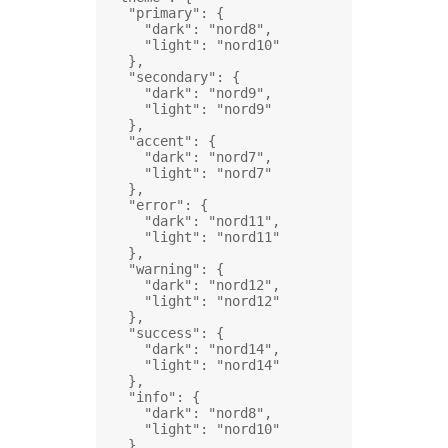
"primary"
: {
"dark"
: 
"nord8"
,
"light"
: 
"nord10"
},
"secondary"
: {
"dark"
: 
"nord9"
,
"light"
: 
"nord9"
},
"accent"
: {
"dark"
: 
"nord7"
,
"light"
: 
"nord7"
},
"error"
: {
"dark"
: 
"nord11"
,
"light"
: 
"nord11"
},
"warning"
: {
"dark"
: 
"nord12"
,
"light"
: 
"nord12"
},
"success"
: {
"dark"
: 
"nord14"
,
"light"
: 
"nord14"
},
"info"
: {
"dark"
: 
"nord8"
,
"light"
: 
"nord10"
},