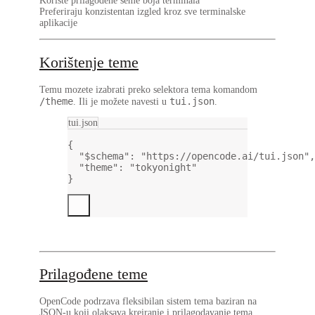
Koriste prilagodene seme boja terminala
Preferiraju konzistentan izgled kroz sve terminalske
aplikacije
Korištenje teme
Temu mozete izabrati preko selektora tema komandom
/theme
tui.json
. Ili je možete navesti u
.
tui.json
{
"$schema"
: 
"https://opencode.ai/tui.json"
,
"theme"
: 
"tokyonight"
}
Prilagođene teme
OpenCode podrzava fleksibilan sistem tema baziran na
JSON-u koji olaksava kreiranje i prilagodavanje tema.