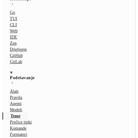
Go
TUI
CLI
Web
IDE
Zen
Dijeljenje
GitHub
GitLab
Podešavanje
Alati
Pravila
Agenti
Modeli
Teme
Prečice tipki
Komande
Formateri