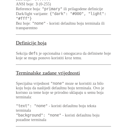
3
ANSI boje
:
(0-255)
"primary"
Reference boja
:
ili prilagodene definicije
{"dark": "#000", "light":
Dark/light varijante
:
"#fff"}
"none"
Bez boje
:
- koristi defaultnu boju terminala ili
transparentno
Definicije boja
defs
Sekcija
je opcionalna i omogucava da definisete boje
koje se mogu ponovo koristiti kroz temu.
Terminalske zadane vrijednosti
"none"
Specijalna vrijednost
moze se koristiti za bilo
koju boju da naslijedi defaultnu boju terminala. Ovo je
korisno za teme koje se prirodno uklapaju u semu boja
terminala:
"text": "none"
- koristi defaultnu boju teksta
terminala
"background": "none"
- koristi defaultnu boju
pozadine terminala