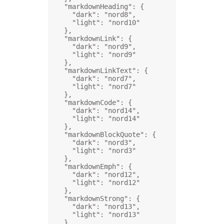
"markdownHeading"
: {
"dark"
: 
"nord8"
,
"light"
: 
"nord10"
},
"markdownLink"
: {
"dark"
: 
"nord9"
,
"light"
: 
"nord9"
},
"markdownLinkText"
: {
"dark"
: 
"nord7"
,
"light"
: 
"nord7"
},
"markdownCode"
: {
"dark"
: 
"nord14"
,
"light"
: 
"nord14"
},
"markdownBlockQuote"
: {
"dark"
: 
"nord3"
,
"light"
: 
"nord3"
},
"markdownEmph"
: {
"dark"
: 
"nord12"
,
"light"
: 
"nord12"
},
"markdownStrong"
: {
"dark"
: 
"nord13"
,
"light"
: 
"nord13"
},