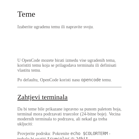
Teme
Izaberite ugradenu temu ili napravite svoju.
U OpenCode mozete birati izmedu vise ugradenih tema,
koristiti temu koja se prilagodava terminalu ili definisati
vlastitu temu.
opencode
Po defaultu, OpenCode koristi nasu
temu.
Zahtjevi terminala
Da bi teme bile prikazane ispravno sa punom paletom boja,
terminal mora podrzavati
truecolor
(24-bitne boje). Vecina
modernih terminala to podrzava, ali nekad ga treba
ukljuciti:
echo $COLORTERM
Provjerite podrsku
: Pokrenite
-
truecolor
24bit
trebalo bi vratiti
ili