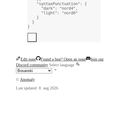
"syntaxPunctuation"
: {
"dark"
: 
"nord4"
,
"light"
: 
"nord0"
}
}
}
Edit page
Found a bug? Open an issue
Join our
Discord community
Select language
©
Anomaly
Last updated:
8. aug 2026.