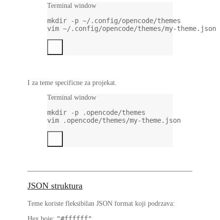
Terminal window
mkdir
-p
~/.config/opencode/themes
vim
~/.config/opencode/themes/my-theme.json
I za teme specificne za projekat.
Terminal window
mkdir
-p
.opencode/themes
vim
.opencode/themes/my-theme.json
JSON struktura
Teme koriste fleksibilan JSON format koji podrzava:
"#ffffff"
Hex boje
: