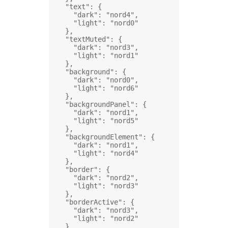
"text"
: {
"dark"
: 
"nord4"
,
"light"
: 
"nord0"
},
"textMuted"
: {
"dark"
: 
"nord3"
,
"light"
: 
"nord1"
},
"background"
: {
"dark"
: 
"nord0"
,
"light"
: 
"nord6"
},
"backgroundPanel"
: {
"dark"
: 
"nord1"
,
"light"
: 
"nord5"
},
"backgroundElement"
: {
"dark"
: 
"nord1"
,
"light"
: 
"nord4"
},
"border"
: {
"dark"
: 
"nord2"
,
"light"
: 
"nord3"
},
"borderActive"
: {
"dark"
: 
"nord3"
,
"light"
: 
"nord2"
},