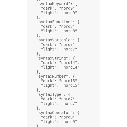
"syntaxKeyword"
: {
"dark"
: 
"nord9"
,
"light"
: 
"nord9"
},
"syntaxFunction"
: {
"dark"
: 
"nord8"
,
"light"
: 
"nord8"
},
"syntaxVariable"
: {
"dark"
: 
"nord7"
,
"light"
: 
"nord7"
},
"syntaxString"
: {
"dark"
: 
"nord14"
,
"light"
: 
"nord14"
},
"syntaxNumber"
: {
"dark"
: 
"nord15"
,
"light"
: 
"nord15"
},
"syntaxType"
: {
"dark"
: 
"nord7"
,
"light"
: 
"nord7"
},
"syntaxOperator"
: {
"dark"
: 
"nord9"
,
"light"
: 
"nord9"
},