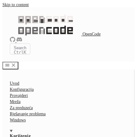
Skip to content
OpenCode
Search
Ctrl
K
Uvod
Konfiguracija
Provajderi
Mreža
Za preduzeća
Rješavanje problema
Windows
Korištenje