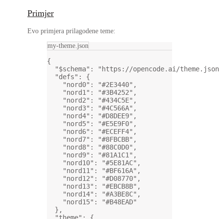
Primjer
Evo primjera prilagodene teme:
my-theme.json
{
"$schema"
: 
"https://opencode.ai/theme.json
"defs"
: {
"nord0"
: 
"#2E3440"
,
"nord1"
: 
"#3B4252"
,
"nord2"
: 
"#434C5E"
,
"nord3"
: 
"#4C566A"
,
"nord4"
: 
"#D8DEE9"
,
"nord5"
: 
"#E5E9F0"
,
"nord6"
: 
"#ECEFF4"
,
"nord7"
: 
"#8FBCBB"
,
"nord8"
: 
"#88C0D0"
,
"nord9"
: 
"#81A1C1"
,
"nord10"
: 
"#5E81AC"
,
"nord11"
: 
"#BF616A"
,
"nord12"
: 
"#D08770"
,
"nord13"
: 
"#EBCB8B"
,
"nord14"
: 
"#A3BE8C"
,
"nord15"
: 
"#B48EAD"
},
"theme"
: {