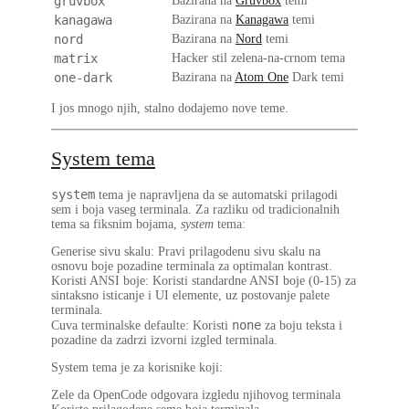
gruvbox
Bazirana na
Gruvbox
temi
kanagawa
Bazirana na
Kanagawa
temi
nord
Bazirana na
Nord
temi
matrix
Hacker stil zelena-na-crnom tema
one-dark
Bazirana na
Atom One
Dark temi
I jos mnogo njih, stalno dodajemo nove teme.
System tema
system
tema je napravljena da se automatski prilagodi
sem i boja vaseg terminala. Za razliku od tradicionalnih
tema sa fiksnim bojama,
system
tema:
Generise sivu skalu
: Pravi prilagodenu sivu skalu na
osnovu boje pozadine terminala za optimalan kontrast.
Koristi ANSI boje
: Koristi standardne ANSI boje (0-15) za
sintaksno isticanje i UI elemente, uz postovanje palete
terminala.
none
Cuva terminalske defaulte
: Koristi
za boju teksta i
pozadine da zadrzi izvorni izgled terminala.
System tema je za korisnike koji:
Zele da OpenCode odgovara izgledu njihovog terminala