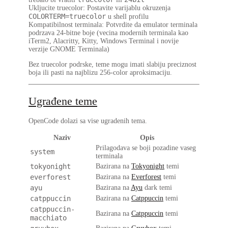
Ukljucite truecolor
: Postavite varijablu okruzenja
COLORTERM=truecolor
u shell profilu
Kompatibilnost terminala
: Potvrdite da emulator terminala
podrzava 24-bitne boje (vecina modernih terminala kao
iTerm2, Alacritty, Kitty, Windows Terminal i novije
verzije GNOME Terminala)
Bez truecolor podrske, teme mogu imati slabiju preciznost
boja ili pasti na najblizu 256-color aproksimaciju.
Ugrađene teme
OpenCode dolazi sa vise ugradenih tema.
Naziv
Opis
Prilagodava se boji pozadine vaseg
system
terminala
tokyonight
Bazirana na
Tokyonight
temi
everforest
Bazirana na
Everforest
temi
ayu
Bazirana na
Ayu
dark temi
catppuccin
Bazirana na
Catppuccin
temi
catppuccin-
Bazirana na
Catppuccin
temi
macchiato