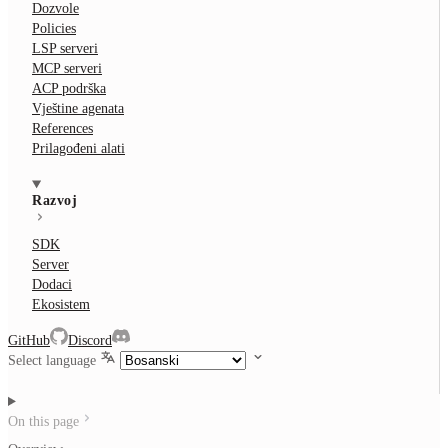
Dozvole
Policies
LSP serveri
MCP serveri
ACP podrška
Vještine agenata
References
Prilagođeni alati
Razvoj
SDK
Server
Dodaci
Ekosistem
GitHub
Discord
Select language
On this page