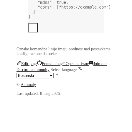
"mdns"
: 
true
,
"cors"
: [
"https://example.com"
]
}
}
Oznake komandne linije imaju prednost nad postavkama
konfiguracione datoteke.
Edit page
Found a bug? Open an issue
Join our
Discord community
Select language
©
Anomaly
Last updated:
8. aug 2026.