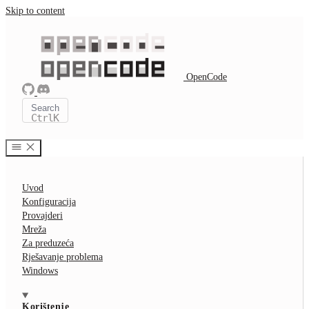
Skip to content
OpenCode
Search
Ctrl
K
Uvod
Konfiguracija
Provajderi
Mreža
Za preduzeća
Rješavanje problema
Windows
Korištenje