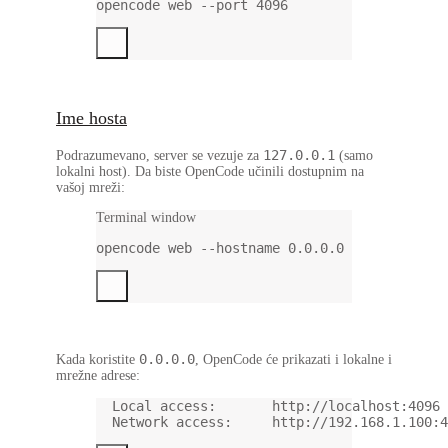
opencode
web
--port
4096
Ime hosta
127.0.0.1
Podrazumevano, server se vezuje za
(samo
lokalni host). Da biste OpenCode učinili dostupnim na
vašoj mreži:
Terminal window
opencode
web
--hostname
0.0.0.0
0.0.0.0
Kada koristite
, OpenCode će prikazati i lokalne i
mrežne adrese:
Local access:       http://localhost:4096
Network access:     http://192.168.1.100:4