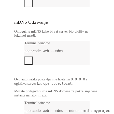
mDNS Otkrivanje
Omogućite mDNS kako bi vaš server bio vidljiv na
lokalnoj mreži:
Terminal window
opencode
web
--mdns
0.0.0.0
Ovo automatski postavlja ime hosta na
i
opencode.local
oglašava server kao
.
Možete prilagoditi ime mDNS domene za pokretanje više
instanci na istoj mreži:
Terminal window
opencode
web
--mdns
--mdns-domain
myproject.