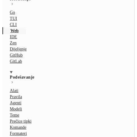
Go
TUI
CLI
Web
IDE
Zen
Dijeljenje
GitHub
GitLab
Podešavanje
Alati
Pravila
Agenti
Modeli
Teme
Prečice tipki
Komande
Formateri