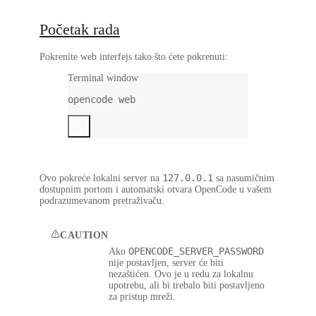
Početak rada
Pokrenite web interfejs tako što ćete pokrenuti:
Terminal window
opencode
web
127.0.0.1
Ovo pokreće lokalni server na
sa nasumičnim
dostupnim portom i automatski otvara OpenCode u vašem
podrazumevanom pretraživaču.
CAUTION
OPENCODE_SERVER_PASSWORD
Ako
nije postavljen, server će biti
nezaštićen. Ovo je u redu za lokalnu
upotrebu, ali bi trebalo biti postavljeno
za pristup mreži.