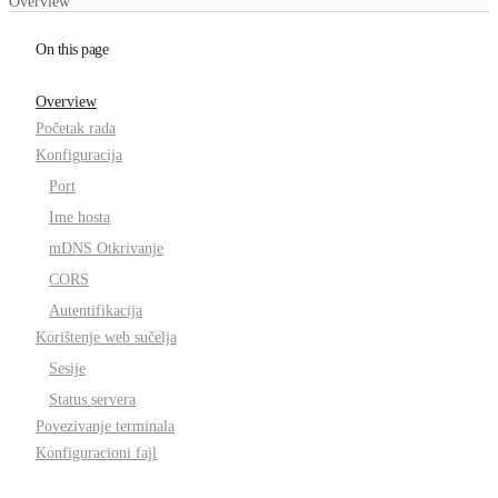
Overview
On this page
Overview
Početak rada
Konfiguracija
Port
Ime hosta
mDNS Otkrivanje
CORS
Autentifikacija
Korištenje web sučelja
Sesije
Status servera
Povezivanje terminala
Konfiguracioni fajl