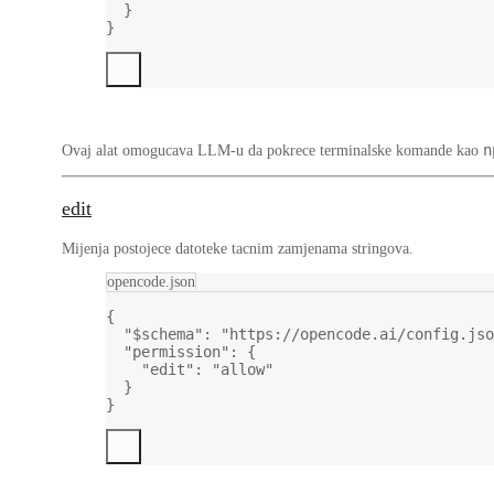
}
}
n
Ovaj alat omogucava LLM-u da pokrece terminalske komande kao
edit
Mijenja postojece datoteke tacnim zamjenama stringova.
opencode.json
{
"$schema"
: 
"https://opencode.ai/config.jso
"permission"
: {
"edit"
: 
"allow"
}
}