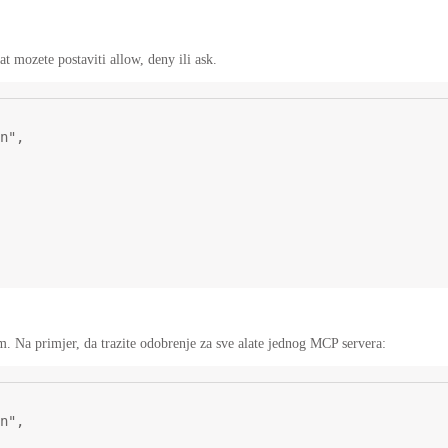
at mozete postaviti allow, deny ili ask.
n"
,
om. Na primjer, da trazite odobrenje za sve alate jednog MCP servera:
n"
,