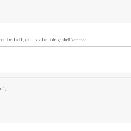
pm install
git status
,
i druge shell komande.
n"
,