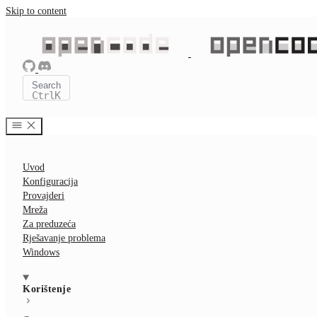
Skip to content
Search
Ctrl
K
Uvod
Konfiguracija
Provajderi
Mreža
Za preduzeća
Rješavanje problema
Windows
Korištenje