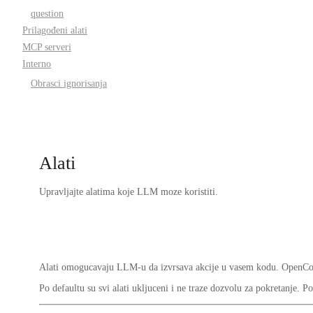
question
Prilagođeni alati
MCP serveri
Interno
Obrasci ignorisanja
Alati
Upravljajte alatima koje LLM moze koristiti.
Alati omogucavaju LLM-u da izvrsava akcije u vasem kodu. OpenCode
Po defaultu su svi alati
ukljuceni
i ne traze dozvolu za pokretanje. Po