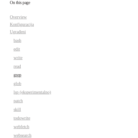
On this page
Overview
Konfiguracija
Ugrađeni
bash
edit
write
read
grep
glob
lsp (eksperimentalno)
patch
skill
todowrite
webfetch
websearch