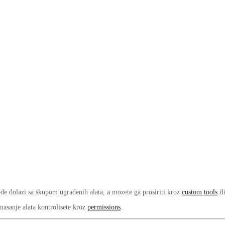
 dolazi sa skupom ugradenih alata, a mozete ga prosiriti kroz
custom tools
il
nasanje alata kontrolisete kroz
permissions
.