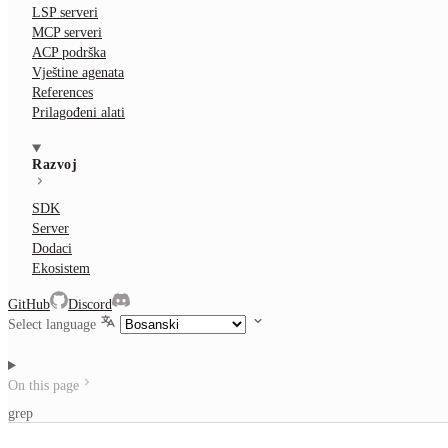
LSP serveri
MCP serveri
ACP podrška
Vještine agenata
References
Prilagođeni alati
Razvoj
SDK
Server
Dodaci
Ekosistem
GitHub
Discord
Select language
On this page
grep