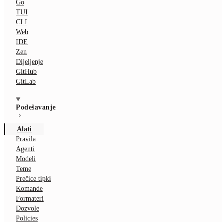
Go
TUI
CLI
Web
IDE
Zen
Dijeljenje
GitHub
GitLab
Podešavanje
Alati
Pravila
Agenti
Modeli
Teme
Prečice tipki
Komande
Formateri
Dozvole
Policies