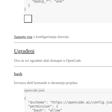
"mymcp_*"
: 
"ask"
}
}
Saznajte vise
o konfigurisanju dozvola.
Ugrađeni
Ovo su svi ugradeni alati dostupni u OpenCode.
bash
Izvrsava shell komande u okruzenju projekta.
opencode.json
{
"$schema"
: 
"https://opencode.ai/config.jso
"permission"
: {
"bash"
: 
"allow"