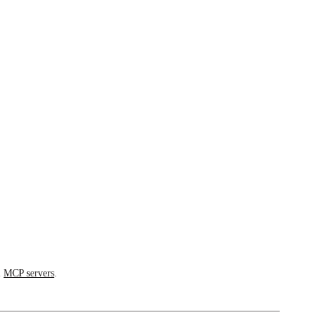
i
MCP servers
.