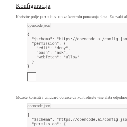
Konfiguracija
permission
Koristite polje
za kontrolu ponasanja alata. Za svaki al
opencode.json
{
"$schema"
: 
"https://opencode.ai/config.jso
"permission"
: {
"edit"
: 
"deny"
,
"bash"
: 
"ask"
,
"webfetch"
: 
"allow"
}
}
Mozete koristiti i wildcard obrasce da kontrolisete vise alata odjedn
opencode.json
{
"$schema"
: 
"https://opencode.ai/config.jso
"permission"
: {