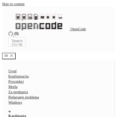
Skip to content
OpenCode
Search
Ctrl
K
Uvod
Konfiguracija
Provajderi
Mreža
Za preduzeća
Rješavanje problema
Windows
Korištenje