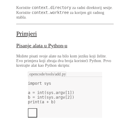
context.directory
Koristite
za radni direktorij sesije.
context.worktree
Koristite
za korijen git radnog
stabla.
Primjeri
Pisanje alata u Python-u
Možete pisati svoje alate na bilo kom jeziku koji želite.
Evo primjera koji zbraja dva broja koristeći Python. Prvo
kreirajte alat kao Python skriptu:
.opencode/tools/add.py
import
 sys
a 
=
int
(sys.argv[
1
])
b 
=
int
(sys.argv[
2
])
print
(a 
+
 b)