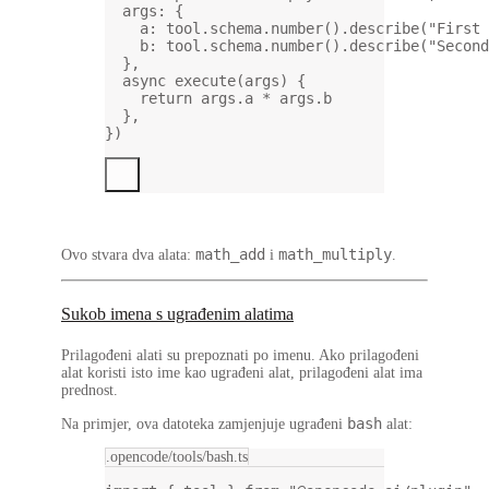
args: {
a: tool.schema.
number
().
describe
(
"First 
b: tool.schema.
number
().
describe
(
"Second
},
async
execute
(
args
) {
return
 args.a 
*
 args.b
},
})
math_add
math_multiply
Ovo stvara dva alata:
i
.
Sukob imena s ugrađenim alatima
Prilagođeni alati su prepoznati po imenu. Ako prilagođeni
alat koristi isto ime kao ugrađeni alat, prilagođeni alat ima
prednost.
bash
Na primjer, ova datoteka zamjenjuje ugrađeni
alat:
.opencode/tools/bash.ts