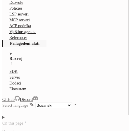
Dozvole
Policies
LSP serveri
MCP serveri
ACP podrška
Vještine agenata
References
Prilagođeni alati
Razvoj
SDK
Server
Dodaci
Ekosistem
GitHub
Discord
Select language
On this page