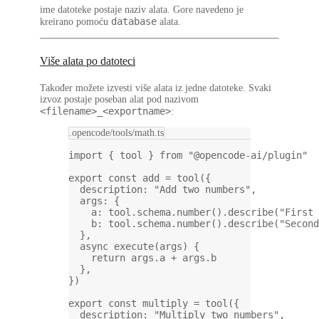
ime datoteke
postaje
naziv alata
. Gore navedeno je
database
kreirano pomoću
alata.
Više alata po datoteci
Također možete izvesti više alata iz jedne datoteke. Svaki
izvoz postaje
poseban alat
pod nazivom
<filename>_<exportname>
:
.opencode/tools/math.ts
import
 { tool } 
from
"@opencode-ai/plugin"
export
const
add
=
tool
({
description: 
"Add two numbers"
,
args: {
a: tool.schema.
number
().
describe
(
"First 
b: tool.schema.
number
().
describe
(
"Second
},
async
execute
(
args
) {
return
 args.a 
+
 args.b
},
})
export
const
multiply
=
tool
({
description: 
"Multiply two numbers"
,