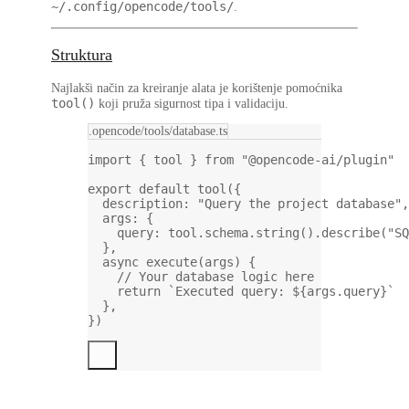
~/.config/opencode/tools/
.
Struktura
Najlakši način za kreiranje alata je korištenje pomoćnika
tool()
koji pruža sigurnost tipa i validaciju.
.opencode/tools/database.ts
import
 { tool } 
from
"@opencode-ai/plugin"
export
default
tool
({
description: 
"Query the project database"
,
args: {
query: tool.schema.
string
().
describe
(
"SQ
},
async
execute
(
args
) {
// Your database logic here
return
`Executed query: ${
args
.
query
}`
},
})