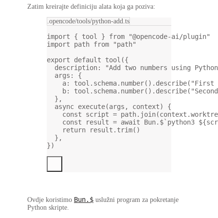
Zatim kreirajte definiciju alata koja ga poziva:
.opencode/tools/python-add.ts
import
 { tool } 
from
"@opencode-ai/plugin"
import
 path 
from
"path"
export
default
tool
({
description: 
"Add two numbers using Python
args: {
a: tool.schema.
number
().
describe
(
"First 
b: tool.schema.
number
().
describe
(
"Second
},
async
execute
(
args
, 
context
) {
const
script
=
 path.
join
(context.worktre
const
result
=
await
 Bun.
$
`python3 ${
scr
return
 result.
trim
()
},
})
Bun.$
Ovdje koristimo
uslužni program za pokretanje
Python skripte.