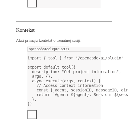
Kontekst
Alati primaju kontekst o trenutnoj sesiji:
.opencode/tools/project.ts
import
 { tool } 
from
"@opencode-ai/plugin"
export
default
tool
({
description: 
"Get project information"
,
args: {},
async
execute
(
args
, 
context
) {
// Access context information
const
 { 
agent
, 
sessionID
, 
messageID
, 
dir
return
`Agent: ${
agent
}, Session: ${
sess
},
})