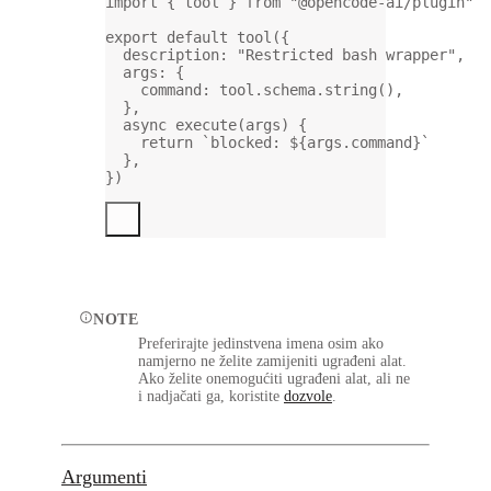
import
 { tool } 
from
"@opencode-ai/plugin"
export
default
tool
({
description: 
"Restricted bash wrapper"
,
args: {
command: tool.schema.
string
(),
},
async
execute
(
args
) {
return
`blocked: ${
args
.
command
}`
},
})
NOTE
Preferirajte jedinstvena imena osim ako
namjerno ne želite zamijeniti ugrađeni alat.
Ako želite onemogućiti ugrađeni alat, ali ne
i nadjačati ga, koristite
dozvole
.
Argumenti