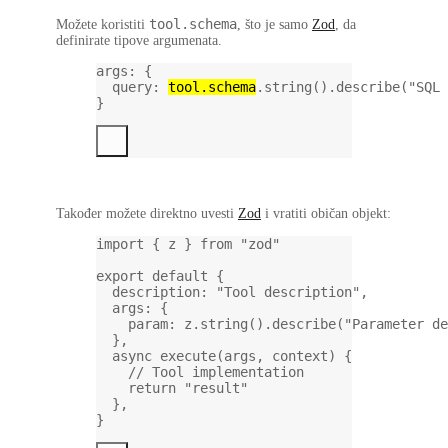
tool.schema
Možete koristiti
, što je samo
Zod
, da
definirate tipove argumenata.
args
: {
query
: 
tool.schema
.
string
().
describe
(
"SQL 
}
Također možete direktno uvesti
Zod
i vratiti običan objekt:
import
 { z } 
from
"zod"
export
default
 {
description: 
"Tool description"
,
args: {
param: z.
string
().
describe
(
"Parameter d
},
async
execute
(
args
, 
context
) {
// Tool implementation
return
"result"
},
}