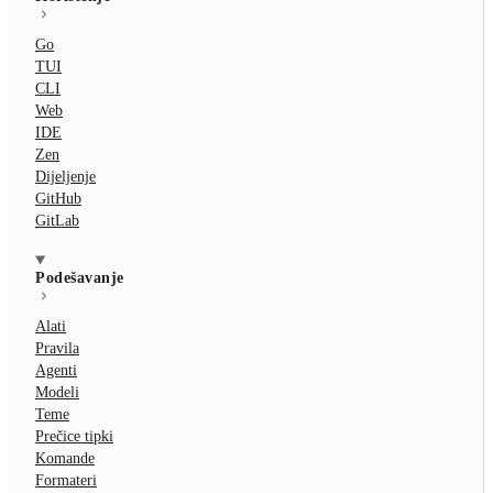
Go
TUI
CLI
Web
IDE
Zen
Dijeljenje
GitHub
GitLab
Podešavanje
Alati
Pravila
Agenti
Modeli
Teme
Prečice tipki
Komande
Formateri