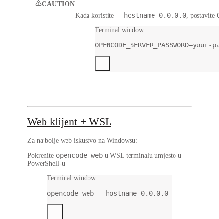
CAUTION
--hostname 0.0.0.0
Kada koristite
, postavite
Terminal window
OPENCODE_SERVER_PASSWORD
=
your-p
Web klijent + WSL
Za najbolje web iskustvo na Windowsu:
opencode web
Pokrenite
u WSL terminalu
umjesto u
PowerShell-u:
Terminal window
opencode
web
--hostname
0.0.0.0