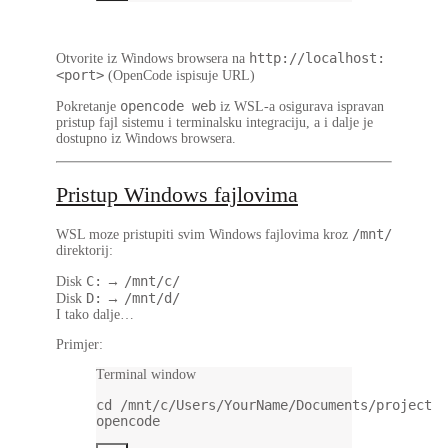
http://localhost:
Otvorite iz Windows browsera
na
<port>
(OpenCode ispisuje URL)
opencode web
Pokretanje
iz WSL-a osigurava ispravan
pristup fajl sistemu i terminalsku integraciju, a i dalje je
dostupno iz Windows browsera.
Pristup Windows fajlovima
/mnt/
WSL moze pristupiti svim Windows fajlovima kroz
direktorij:
C:
/mnt/c/
Disk
→
D:
/mnt/d/
Disk
→
I tako dalje…
Primjer:
Terminal window
cd
/mnt/c/Users/YourName/Documents/project
opencode