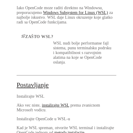
Iako OpenCode moze raditi direktno na Windowsu,
preporucujemo
Windows Subsystem for Linux (WSL)
za
najbolje iskustvo. WSL daje Linux okruzenje koje glatko
radi sa OpenCode funkcijama.
ZAŠTO WSL?
WSL nudi bolje performanse fajl
sistema, punu terminalsku podrsku
i kompatibilnost s razvojnim
alatima na koje se OpenCode
oslanja.
Postavljanje
Instalirajte WSL
Ako vec niste,
instalirajte WSL
prema zvanicnom
Microsoft vodicu.
Instalirajte OpenCode u WSL-u
Kad je WSL spreman, otvorite WSL terminal i instalirajte
OpenCode jednom od
metoda instalacije
.