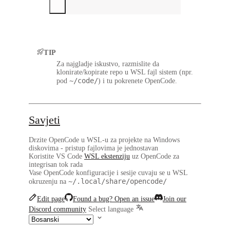
TIP
Za najgladje iskustvo, razmislite da
klonirate/kopirate repo u WSL fajl sistem (npr.
~/code/
pod
) i tu pokrenete OpenCode.
Savjeti
Drzite OpenCode u WSL-u za projekte na Windows
diskovima - pristup fajlovima je jednostavan
Koristite VS Code
WSL ekstenziju
uz OpenCode za
integrisan tok rada
Vase OpenCode konfiguracije i sesije cuvaju se u WSL
~/.local/share/opencode/
okruzenju na
Edit page
Found a bug? Open an issue
Join our
Discord community
Select language