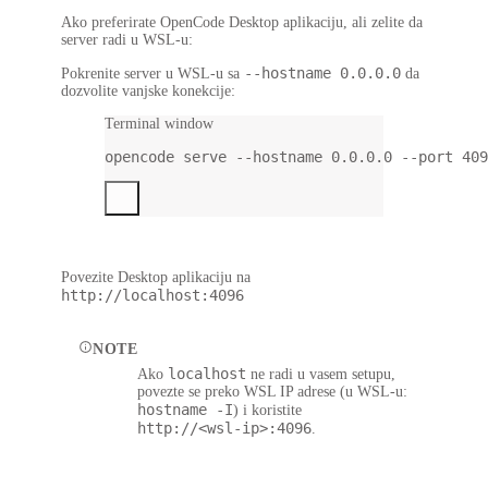
Ako preferirate OpenCode Desktop aplikaciju, ali zelite da
server radi u WSL-u:
--hostname 0.0.0.0
Pokrenite server u WSL-u
sa
da
dozvolite vanjske konekcije:
Terminal window
opencode
serve
--hostname
0.0.0.0
--port
409
Povezite Desktop aplikaciju
na
http://localhost:4096
NOTE
localhost
Ako
ne radi u vasem setupu,
povezte se preko WSL IP adrese (u WSL-u:
hostname -I
) i koristite
http://<wsl-ip>:4096
.