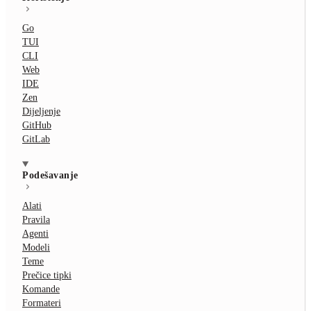
Go
TUI
CLI
Web
IDE
Zen
Dijeljenje
GitHub
GitLab
Podešavanje
Alati
Pravila
Agenti
Modeli
Teme
Prečice tipki
Komande
Formateri