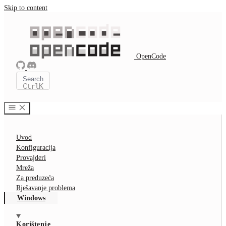
Skip to content
OpenCode
Search
Ctrl
K
Uvod
Konfiguracija
Provajderi
Mreža
Za preduzeća
Rješavanje problema
Windows
Korištenje