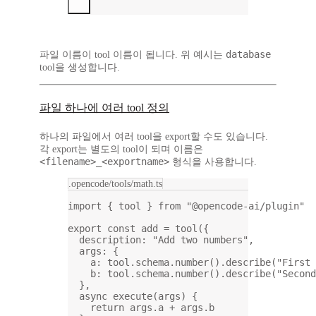
database
파일 이름
이
tool 이름
이 됩니다. 위 예시는
tool을 생성합니다.
파일 하나에 여러 tool 정의
하나의 파일에서 여러 tool을 export할 수도 있습니다.
각 export는
별도의 tool
이 되며 이름은
<filename>_<exportname>
형식을 사용합니다.
.opencode/tools/math.ts
import
 { tool } 
from
"@opencode-ai/plugin"
export
const
add
=
tool
({
description: 
"Add two numbers"
,
args: {
a: tool.schema.
number
().
describe
(
"First 
b: tool.schema.
number
().
describe
(
"Second
},
async
execute
(
args
) {
return
 args.a 
+
 args.b