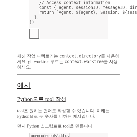
// Access context information
const
 { 
agent
, 
sessionID
, 
messageID
, 
dir
return
`Agent: ${
agent
}, Session: ${
sess
},
})
context.directory
세션 작업 디렉토리는
를 사용하
context.worktree
세요. git worktree 루트는
를 사용
하세요.
예시
Python으로 tool 작성
tool은 원하는 언어로 작성할 수 있습니다. 아래는
Python으로 두 숫자를 더하는 예시입니다.
먼저 Python 스크립트로 tool을 만듭니다.
.opencode/tools/add.py