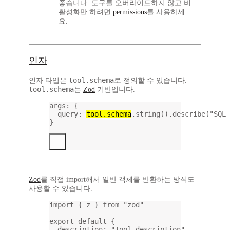
좋습니다. 도구를 오버라이드하지 않고 비
활성화만 하려면
permissions
를 사용하세
요.
인자
tool.schema
인자 타입은
로 정의할 수 있습니다.
tool.schema
는
Zod
기반입니다.
args
: {
query
: 
tool.schema
.
string
().
describe
(
"SQL 
}
Zod
를 직접 import해서 일반 객체를 반환하는 방식도
사용할 수 있습니다.
import
 { z } 
from
"zod"
export
default
 {
description: 
"Tool description"
,