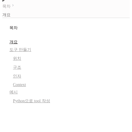
목차
개요
목차
개요
도구 만들기
위치
구조
인자
Context
예시
Python으로 tool 작성