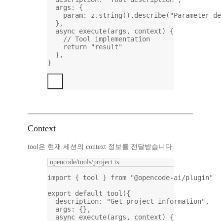
args: {
param: z.
string
().
describe
(
"Parameter d
},
async
execute
(
args
, 
context
) {
// Tool implementation
return
"result"
},
}
Context
tool은 현재 세션의 context 정보를 전달받습니다.
.opencode/tools/project.ts
import
 { tool } 
from
"@opencode-ai/plugin"
export
default
tool
({
description: 
"Get project information"
,
args: {},
async
execute
(
args
, 
context
) {