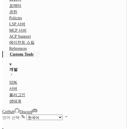
포매터
권한
Policies
LSP 서버
MCP 서버
ACP Support
에이전트 스킬
References
Custom Tools
개발
SDK
서버
플러그인
생태계
GitHub
Discord
언어 선택