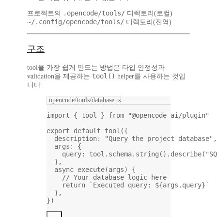
.opencode/tools/
프로젝트의
디렉토리(로컬)
~/.config/opencode/tools/
디렉토리(전역)
구조
tool을 가장 쉽게 만드는 방법은 타입 안정성과
tool()
validation을 제공하는
helper를 사용하는 것입
니다.
.opencode/tools/database.ts
import
 { tool } 
from
"@opencode-ai/plugin"
export
default
tool
({
description: 
"Query the project database"
,
args: {
query: tool.schema.
string
().
describe
(
"SQ
},
async
execute
(
args
) {
// Your database logic here
return
`Executed query: ${
args
.
query
}`
},
})