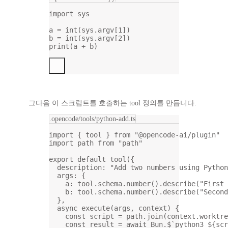
import
 sys
a 
=
int
(sys.argv[
1
])
b 
=
int
(sys.argv[
2
])
print
(a 
+
 b)
그다음 이 스크립트를 호출하는 tool 정의를 만듭니다.
.opencode/tools/python-add.ts
import
 { tool } 
from
"@opencode-ai/plugin"
import
 path 
from
"path"
export
default
tool
({
description: 
"Add two numbers using Python
args: {
a: tool.schema.
number
().
describe
(
"First 
b: tool.schema.
number
().
describe
(
"Second
},
async
execute
(
args
, 
context
) {
const
script
=
 path.
join
(context.worktre
const
result
=
await
 Bun.
$
`python3 ${
scr