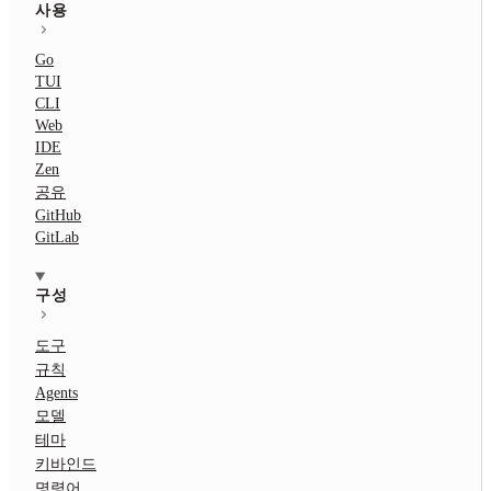
사용
Go
TUI
CLI
Web
IDE
Zen
공유
GitHub
GitLab
구성
도구
규칙
Agents
모델
테마
키바인드
명령어