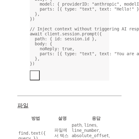
model: { providerID: 
"anthropic"
, modelI
parts: [{ type: 
"text"
, text: 
"Hello!"
 }
},
})
// Inject context without triggering AI res
await
 client.session.
prompt
({
path: { id: session.id },
body: {
noReply: 
true
,
parts: [{ type: 
"text"
, text: 
"You are a
},
})
파일
방법
설명
응답
path
lines
,
,
파일에
line_number
,
find.text({
absolute_offset
서 텍스
,
query })