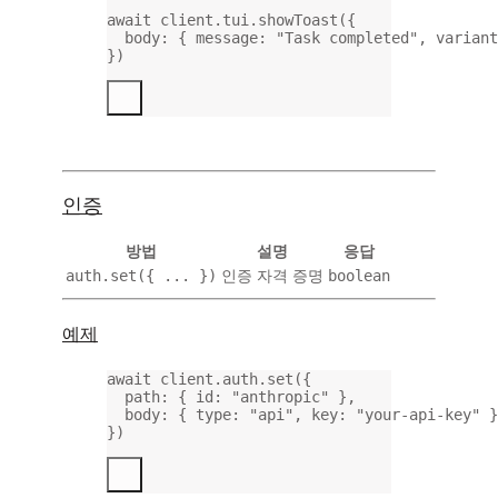
await
 client.tui.
showToast
({
body: { message: 
"Task completed"
, variant
})
인증
방법
설명
응답
auth.set({ ... })
boolean
인증 자격 증명
예제
await
 client.auth.
set
({
path: { id: 
"anthropic"
 },
body: { type: 
"api"
, key: 
"your-api-key"
 }
})