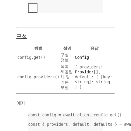
구성
방법
설명
응답
구성
config.get()
Config
정보
목록
{ providers:
제공업
Provider[]
,
config.providers()
default: { [key:
체 및
string]: string
기본
} }
모델
예제
const
config
=
await
 client.config.
get
()
const
 { 
providers
, 
default
: 
defaults
 } 
=
awa