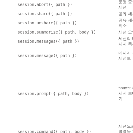
운영 중
session.abort({ path })
세션
session.share({ path })
공유 세
공유 세
session.unshare({ path })
취소
session.summarize({ path, body })
세션 요
세션의 
session.messages({ path })
시지 목
메시지 
session.message({ path })
세정보
prompt
session.prompt({ path, body })
시지 보
기
세션으
session.command({ path, body })
명령을 