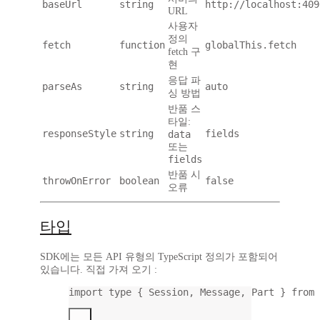
baseUrl
string
http://localhost:409
URL
사용자
정의
fetch
function
globalThis.fetch
fetch 구
현
응답 파
parseAs
string
auto
싱 방법
반품 스
타일:
responseStyle
string
fields
data
또는
fields
반품 시
throwOnError
boolean
false
오류
타입
SDK에는 모든 API 유형의 TypeScript 정의가 포함되어
있습니다. 직접 가져 오기 :
import
type
 { Session, Message, Part } 
from