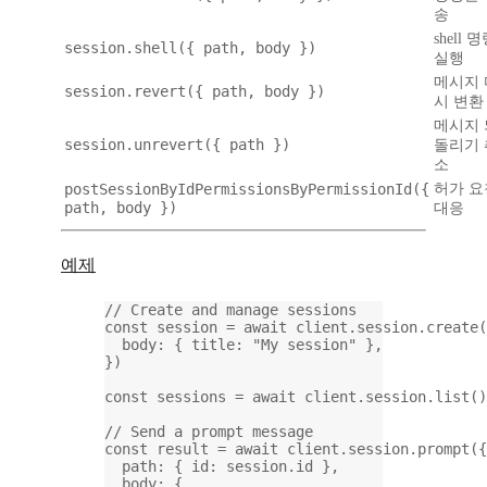
송
shell 
session.shell({ path, body })
실행
메시지 
session.revert({ path, body })
시 변환
메시지 
session.unrevert({ path })
돌리기 
소
postSessionByIdPermissionsByPermissionId({
허가 요
path, body })
대응
예제
// Create and manage sessions
const
session
=
await
 client.session.
create
(
body: { title: 
"My session"
 },
})
const
sessions
=
await
 client.session.
list
()
// Send a prompt message
const
result
=
await
 client.session.
prompt
({
path: { id: session.id },
body: {