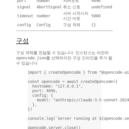
port
number
4096
서버포트
signal
AbortSignal
undefined
취소 신호
서버 시작시의
timeout
number
5000
시간 아웃
config
Config
{}
구성 객체
구성
구성 객체를 전달할 수 있습니다. 인스턴스는 여전히
opencode.json
를 선택하지만 구성 인라인을 추가 할
수 있습니다.
import
 { createOpencode } 
from
"@opencode-ai
const
opencode
=
await
createOpencode
({
hostname: 
"127.0.0.1"
,
port: 
4096
,
config: {
model: 
"anthropic/claude-3-5-sonnet-2024
},
})
console.
log
(
`Server running at ${
opencode
.
se
opencode.server.
close
()