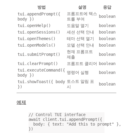
방법
설명
응답
tui.appendPrompt({
프롬프트에 텍스
boolean
body })
트를 부여
tui.openHelp()
boolean
도움말 열기
tui.openSessions()
boolean
세션 선택 안내
tui.openThemes()
boolean
테마 선택 열기
tui.openModels()
boolean
모델 선택 안내
현재 프롬프트
tui.submitPrompt()
boolean
제출
tui.clearPrompt()
boolean
프롬프트 클리어
tui.executeCommand({
boolean
명령어 실행
body })
tui.showToast({ body
토스트 알림 표
boolean
})
시
예제
// Control TUI interface
await
 client.tui.
appendPrompt
({
body: { text: 
"Add this to prompt"
 },
})