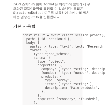
format
JSON 스키마와 함께
을 지정하여 모델에서 구
조화된 JSON 출력을 요청할 수 있습니다. 모델은
StructuredOutput
도구를 사용하여 스키마와 일치
하는 검증된 JSON을 반환합니다.
기본 사용법
const
result
=
await
 client.session.
prompt
({
path: { id: sessionId },
body: {
parts: [{ type: 
"text"
, text: 
"Research 
format: {
type: 
"json_schema"
,
schema: {
type: 
"object"
,
properties: {
company: { type: 
"string"
, descrip
founded: { type: 
"number"
, descrip
products: {
type: 
"array"
,
items: { type: 
"string"
 },
description: 
"Main products"
,
},
},
required: [
"company"
, 
"founded"
],
},