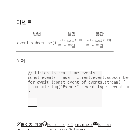
이벤트
방법
설명
응답
서버-sent 이벤
서버-sent 이벤
event.subscribe()
트 스트림
트 스트림
예제
// Listen to real-time events
const
events
=
await
 client.event.
subscribe
(
for
await
 (
const
event
of
 events.stream) {
console.
log
(
"Event:"
, event.type, event.pr
}
페이지 편집
Found a bug? Open an issue
Join our