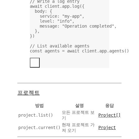
// Write a log entry
await
 client.app.
log
({
body: {
service: 
"my-app"
,
level: 
"info"
,
message: 
"Operation completed"
,
},
})
// List available agents
const
agents
=
await
 client.app.
agents
()
프로젝트
방법
설명
응답
모든 프로젝트 보
project.list()
Project[]
기
현재 프로젝트 가
project.current()
Project
져 오기