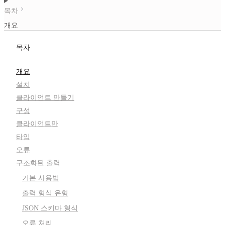
목차
개요
목차
개요
설치
클라이언트 만들기
구성
클라이언트만
타입
오류
구조화된 출력
기본 사용법
출력 형식 유형
JSON 스키마 형식
오류 처리