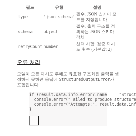
필드
유형
설명
필수. JSON 스키마 모
type
'json_schema'
드를 지정합니다
필수. 출력 구조를 정
schema
object
의하는 JSON 스키마
객체
선택 사항. 검증 재시
retryCount
number
도 횟수 (기본값: 2)
오류 처리
모델이 모든 재시도 후에도 유효한 구조화된 출력을 생
StructuredOutputError
성하지 못하면 응답에
가
포함됩니다:
if
 (result.data.info.error?.name 
===
"Struct
console.
error
(
"Failed to produce structure
console.
error
(
"Attempts:"
, result.data.inf
}