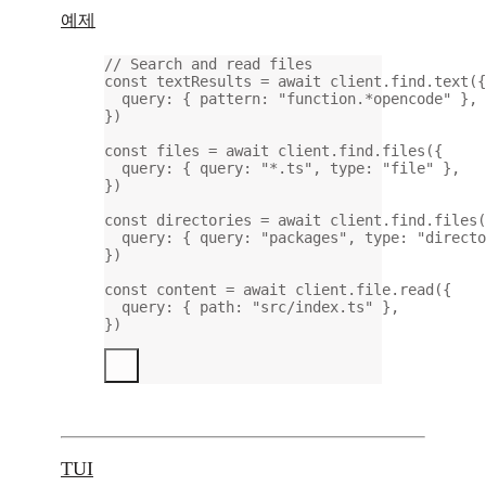
예제
// Search and read files
const
textResults
=
await
 client.find.
text
({
query: { pattern: 
"function.*opencode"
 },
})
const
files
=
await
 client.find.
files
({
query: { query: 
"*.ts"
, type: 
"file"
 },
})
const
directories
=
await
 client.find.
files
(
query: { query: 
"packages"
, type: 
"directo
})
const
content
=
await
 client.file.
read
({
query: { path: 
"src/index.ts"
 },
})
TUI