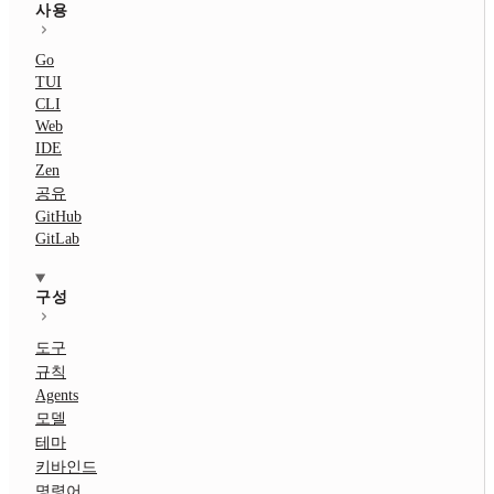
사용
Go
TUI
CLI
Web
IDE
Zen
공유
GitHub
GitLab
구성
도구
규칙
Agents
모델
테마
키바인드
명령어