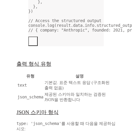
},
},
})
// Access the structured output
console.
log
(result.data.info.structured_outp
// { company: "Anthropic", founded: 2021, pr
출력 형식 유형
유형
설명
기본값. 표준 텍스트 응답 (구조화된
text
출력 없음)
제공된 스키마와 일치하는 검증된
json_schema
JSON을 반환합니다
JSON 스키마 형식
type: 'json_schema'
를 사용할 때 다음을 제공하십
시오: