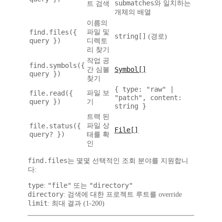
submatches
와 일치하는
트 검색
개체의 배열
이름의
find.files({
파일 및
string[]
(경로)
query })
디렉토
리 찾기
작업 공
find.symbols({
Symbol[]
간 심볼
query })
찾기
{ type: "raw" |
file.read({
파일 보
"patch", content:
query })
기
string }
트랙 된
file.status({
파일 상
File[]
query? })
태를 확
인
find.files
는 몇몇 선택적인 조회 분야를 지원합니
다:
type
"file"
"directory"
:
또는
directory
: 검색에 대한 프로젝트 루트를 override
limit
: 최대 결과 (1-200)