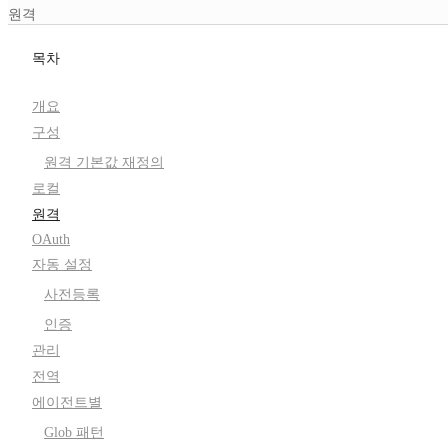
원격
목차
개요
구성
원격 기본값 재정의
로컬
원격
OAuth
자동 설정
사전등록
인증
관리
전역
에이전트별
Glob 패턴