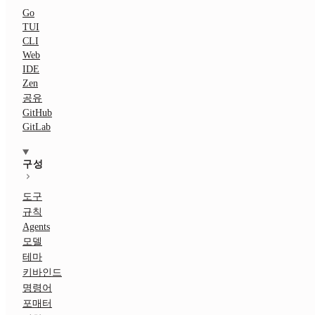
Go
TUI
CLI
Web
IDE
Zen
공유
GitHub
GitLab
구성
도구
규칙
Agents
모델
테마
키바인드
명령어
포매터