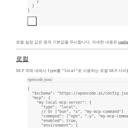
}
}
}
로컬 설정 값은 원격 기본값을 무시합니다. 자세한 내용은
confi
로컬
type
"local"
MCP 객체 내에서
를
로 사용하는 로컬 MCP 서
opencode.jsonc
{
"$schema"
: 
"https://opencode.ai/config.jso
"mcp"
: {
"my-local-mcp-server"
: {
"type"
: 
"local"
,
// Or ["bun", "x", "my-mcp-command"]
"command"
: [
"npx"
, 
"-y"
, 
"my-mcp-comma
"enabled"
: 
true
,
"environment"
: {