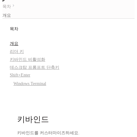
목차
개요
목차
개요
리더 키
키바인드 비활성화
데스크탑 프롬프트 단축키
Shift+Enter
Windows Terminal
키바인드
키바인드를 커스터마이즈하세요.