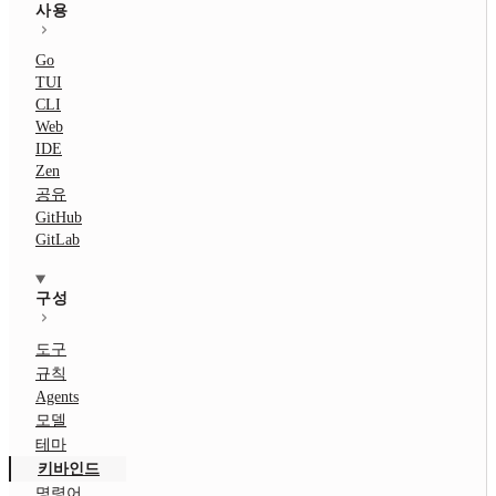
사용
Go
TUI
CLI
Web
IDE
Zen
공유
GitHub
GitLab
구성
도구
규칙
Agents
모델
테마
키바인드
명령어