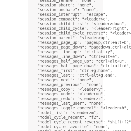
"session_rename"
: 
"none"
,
"session_share"
: 
"none"
,
"session_unshare"
: 
"none"
,
"session_interrupt"
: 
"escape"
,
"session_compact"
: 
"<leader>c"
,
"session_child_first"
: 
"<leader>down"
,
"session_child_cycle"
: 
"<leader>right"
,
"session_child_cycle_reverse"
: 
"<leader>
"session_parent"
: 
"<leader>up"
,
"messages_page_up"
: 
"pageup,ctrl+alt+b"
,
"messages_page_down"
: 
"pagedown,ctrl+alt
"messages_line_up"
: 
"ctrl+alt+y"
,
"messages_line_down"
: 
"ctrl+alt+e"
,
"messages_half_page_up"
: 
"ctrl+alt+u"
,
"messages_half_page_down"
: 
"ctrl+alt+d"
,
"messages_first"
: 
"ctrl+g,home"
,
"messages_last"
: 
"ctrl+alt+g,end"
,
"messages_next"
: 
"none"
,
"messages_previous"
: 
"none"
,
"messages_copy"
: 
"<leader>y"
,
"messages_undo"
: 
"<leader>u"
,
"messages_redo"
: 
"<leader>r"
,
"messages_last_user"
: 
"none"
,
"messages_toggle_conceal"
: 
"<leader>h"
,
"model_list"
: 
"<leader>m"
,
"model_cycle_recent"
: 
"f2"
,
"model_cycle_recent_reverse"
: 
"shift+f2"
"model_cycle_favorite"
: 
"none"
,