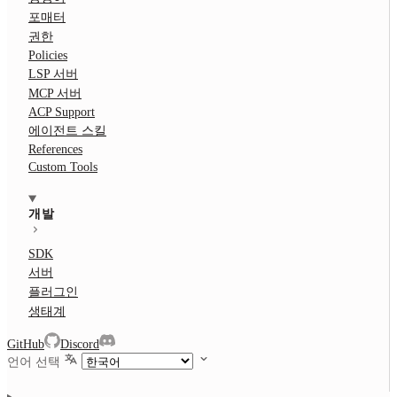
포매터
권한
Policies
LSP 서버
MCP 서버
ACP Support
에이전트 스킬
References
Custom Tools
개발
SDK
서버
플러그인
생태계
GitHub
Discord
언어 선택