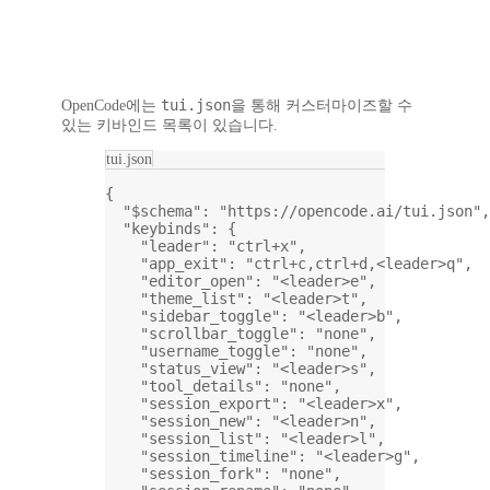
tui.json
OpenCode에는
을 통해 커스터마이즈할 수
있는 키바인드 목록이 있습니다.
tui.json
{
"$schema"
: 
"https://opencode.ai/tui.json"
,
"keybinds"
: {
"leader"
: 
"ctrl+x"
,
"app_exit"
: 
"ctrl+c,ctrl+d,<leader>q"
,
"editor_open"
: 
"<leader>e"
,
"theme_list"
: 
"<leader>t"
,
"sidebar_toggle"
: 
"<leader>b"
,
"scrollbar_toggle"
: 
"none"
,
"username_toggle"
: 
"none"
,
"status_view"
: 
"<leader>s"
,
"tool_details"
: 
"none"
,
"session_export"
: 
"<leader>x"
,
"session_new"
: 
"<leader>n"
,
"session_list"
: 
"<leader>l"
,
"session_timeline"
: 
"<leader>g"
,
"session_fork"
: 
"none"
,