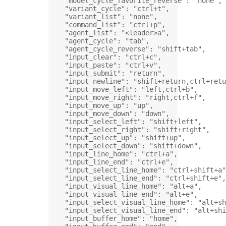
"model_cycle_favorite_reverse"
: 
"none"
,
"variant_cycle"
: 
"ctrl+t"
,
"variant_list"
: 
"none"
,
"command_list"
: 
"ctrl+p"
,
"agent_list"
: 
"<leader>a"
,
"agent_cycle"
: 
"tab"
,
"agent_cycle_reverse"
: 
"shift+tab"
,
"input_clear"
: 
"ctrl+c"
,
"input_paste"
: 
"ctrl+v"
,
"input_submit"
: 
"return"
,
"input_newline"
: 
"shift+return,ctrl+retu
"input_move_left"
: 
"left,ctrl+b"
,
"input_move_right"
: 
"right,ctrl+f"
,
"input_move_up"
: 
"up"
,
"input_move_down"
: 
"down"
,
"input_select_left"
: 
"shift+left"
,
"input_select_right"
: 
"shift+right"
,
"input_select_up"
: 
"shift+up"
,
"input_select_down"
: 
"shift+down"
,
"input_line_home"
: 
"ctrl+a"
,
"input_line_end"
: 
"ctrl+e"
,
"input_select_line_home"
: 
"ctrl+shift+a"
"input_select_line_end"
: 
"ctrl+shift+e"
,
"input_visual_line_home"
: 
"alt+a"
,
"input_visual_line_end"
: 
"alt+e"
,
"input_select_visual_line_home"
: 
"alt+sh
"input_select_visual_line_end"
: 
"alt+shi
"input_buffer_home"
: 
"home"
,