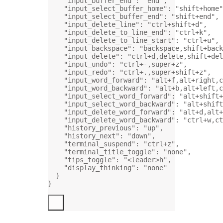
"input_buffer_end"
: 
"end"
,
"input_select_buffer_home"
: 
"shift+home"
"input_select_buffer_end"
: 
"shift+end"
,
"input_delete_line"
: 
"ctrl+shift+d"
,
"input_delete_to_line_end"
: 
"ctrl+k"
,
"input_delete_to_line_start"
: 
"ctrl+u"
,
"input_backspace"
: 
"backspace,shift+back
"input_delete"
: 
"ctrl+d,delete,shift+del
"input_undo"
: 
"ctrl+-,super+z"
,
"input_redo"
: 
"ctrl+.,super+shift+z"
,
"input_word_forward"
: 
"alt+f,alt+right,c
"input_word_backward"
: 
"alt+b,alt+left,c
"input_select_word_forward"
: 
"alt+shift+
"input_select_word_backward"
: 
"alt+shift
"input_delete_word_forward"
: 
"alt+d,alt+
"input_delete_word_backward"
: 
"ctrl+w,ct
"history_previous"
: 
"up"
,
"history_next"
: 
"down"
,
"terminal_suspend"
: 
"ctrl+z"
,
"terminal_title_toggle"
: 
"none"
,
"tips_toggle"
: 
"<leader>h"
,
"display_thinking"
: 
"none"
}
}