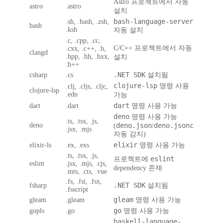
Astro 프로젝트에서 자동
astro
.astro
설치
bash-language-server
.sh, .bash, .zsh,
bash
.ksh
자동 설치
.c, .cpp, .cc,
C/C++ 프로젝트에서 자동
.cxx, .c++, .h,
clangd
.hpp, .hh, .hxx,
설치
.h++
.NET SDK
csharp
.cs
설치됨
clojure-lsp
명령 사용
.clj, .cljs, .cljc,
clojure-lsp
.edn
가능
dart
dart
.dart
명령 사용 가능
deno
명령 사용 가능
.ts, .tsx, .js,
deno
deno.json
deno.jsonc
(
/
.jsx, .mjs
자동 감지)
elixir
elixir-ls
.ex, .exs
명령 사용 가능
.ts, .tsx, .js,
eslint
프로젝트에
eslint
.jsx, .mjs, .cjs,
dependency 존재
.mts, .cts, .vue
.fs, .fsi, .fsx,
.NET SDK
fsharp
설치됨
.fsscript
gleam
gleam
.gleam
명령 사용 가능
go
gopls
.go
명령 사용 가능
haskell-language-