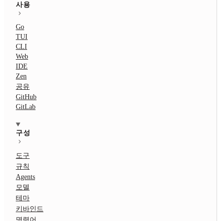
사용
Go
TUI
CLI
Web
IDE
Zen
공유
GitHub
GitLab
구성
도구
규칙
Agents
모델
테마
키바인드
명령어