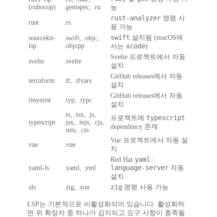
(rubocop)
.gemspec, .ru
능
rust-analyzer
명령 사
rust
.rs
용 가능
swift
설치됨 (macOS에
sourcekit-
.swift, .objc,
lsp
.objcpp
xcode
서는
)
Svelte 프로젝트에서 자동
svelte
.svelte
설치
GitHub releases에서 자동
terraform
.tf, .tfvars
설치
GitHub releases에서 자동
tinymist
.typ, .typc
설치
.ts, .tsx, .js,
typescript
프로젝트에
typescript
.jsx, .mjs, .cjs,
dependency 존재
.mts, .cts
Vue 프로젝트에서 자동 설
vue
.vue
치
yaml-
Red Hat
language-server
yaml-ls
.yaml, .yml
자동
설치
zig
zls
.zig, .zon
명령 사용 가능
LSP는 기본적으로 비활성화되어 있습니다. 활성화하
면 위 확장자 중 하나가 감지되고 요구 사항이 충족될