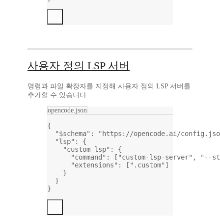
사용자 정의 LSP 서버
명령과 파일 확장자를 지정해 사용자 정의 LSP 서버를
추가할 수 있습니다.
opencode.json
{
"$schema"
: 
"https://opencode.ai/config.jso
"lsp"
: {
"custom-lsp"
: {
"command"
: [
"custom-lsp-server"
, 
"--st
"extensions"
: [
".custom"
]
}
}
}