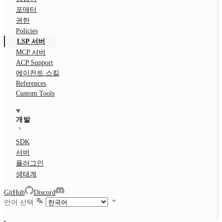
포매터
권한
Policies
LSP 서버
MCP 서버
ACP Support
에이전트 스킬
References
Custom Tools
개발
SDK
서버
플러그인
생태계
GitHub
Discord
언어 선택