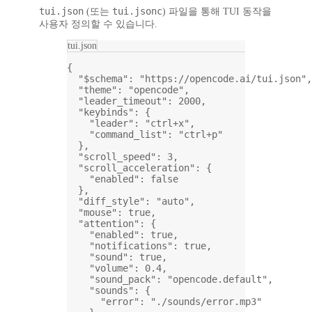
tui.json
tui.jsonc
(또는
) 파일을 통해 TUI 동작을
사용자 정의할 수 있습니다.
tui.json
{
"$schema"
: 
"https://opencode.ai/tui.json"
,
"theme"
: 
"opencode"
,
"leader_timeout"
: 
2000
,
"keybinds"
: {
"leader"
: 
"ctrl+x"
,
"command_list"
: 
"ctrl+p"
},
"scroll_speed"
: 
3
,
"scroll_acceleration"
: {
"enabled"
: 
false
},
"diff_style"
: 
"auto"
,
"mouse"
: 
true
,
"attention"
: {
"enabled"
: 
true
,
"notifications"
: 
true
,
"sound"
: 
true
,
"volume"
: 
0.4
,
"sound_pack"
: 
"opencode.default"
,
"sounds"
: {
"error"
: 
"./sounds/error.mp3"