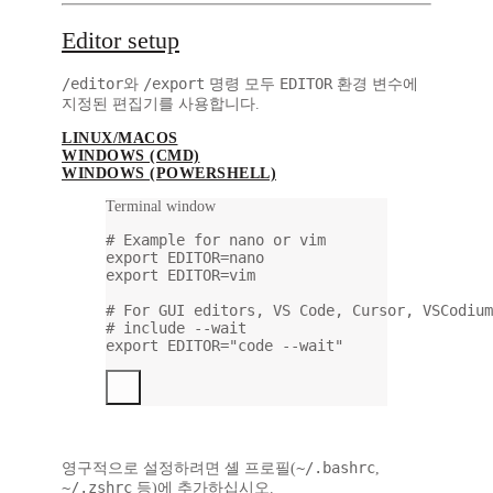
Editor setup
/editor
/export
EDITOR
와
명령 모두
환경 변수에
지정된 편집기를 사용합니다.
LINUX/MACOS
WINDOWS (CMD)
WINDOWS (POWERSHELL)
Terminal window
# Example for nano or vim
export
 EDITOR
=
nano
export
 EDITOR
=
vim
# For GUI editors, VS Code, Cursor, VSCodium
# include --wait
export
 EDITOR
=
"code --wait"
~/.bashrc
영구적으로 설정하려면 셸 프로필(
,
~/.zshrc
등)에 추가하십시오.