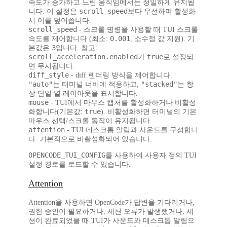
속도가 증가하고 느린 움직임에서는 정밀하게 유지됩
scroll_speed
니다.
이 설정은
보다 우선하며 활성화
시 이를 덮어씁니다.
scroll_speed
- 스크롤 명령을 사용할 때 TUI 스크롤
0.001
속도를 제어합니다 (최소:
, 소수점 값 지원). 기
3
본값은
입니다.
참고:
scroll_acceleration.enabled
true
가
로 설정되
면 무시됩니다.
diff_style
- diff 렌더링 방식을 제어합니다.
"auto"
"stacked"
는 터미널 너비에 적응하고,
는 항
상 단일 열 레이아웃을 표시합니다.
mouse
- TUI에서 마우스 캡처를 활성화하거나 비활성
true
화합니다(기본값:
). 비활성화하면 터미널의 기본
마우스 선택/스크롤 동작이 유지됩니다.
attention
- TUI 데스크톱 알림과 사운드를 구성합니
다. 기본적으로 비활성화되어 있습니다.
OPENCODE_TUI_CONFIG
를 사용하여 사용자 정의 TUI
설정 경로를 로드할 수 있습니다.
Attention
Attention을 사용하면 OpenCode가 답변을 기다리거나,
권한 승인이 필요하거나, 세션 오류가 발생했거나, 세
션이 완료되었을 때 TUI가 사운드와 데스크톱 알림으