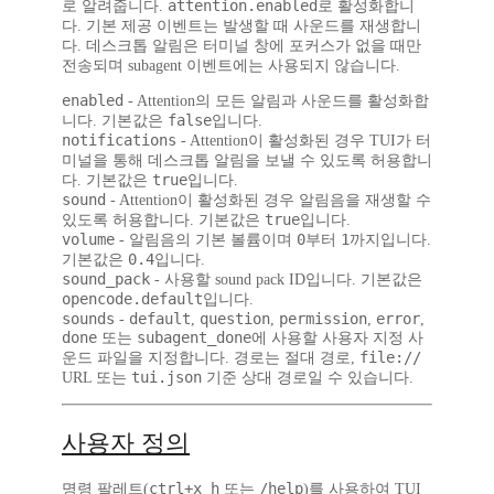
attention.enabled
로 알려줍니다.
로 활성화합니
다. 기본 제공 이벤트는 발생할 때 사운드를 재생합니
다. 데스크톱 알림은 터미널 창에 포커스가 없을 때만
전송되며 subagent 이벤트에는 사용되지 않습니다.
enabled
- Attention의 모든 알림과 사운드를 활성화합
false
니다. 기본값은
입니다.
notifications
- Attention이 활성화된 경우 TUI가 터
미널을 통해 데스크톱 알림을 보낼 수 있도록 허용합니
true
다. 기본값은
입니다.
sound
- Attention이 활성화된 경우 알림음을 재생할 수
true
있도록 허용합니다. 기본값은
입니다.
volume
0
1
- 알림음의 기본 볼륨이며
부터
까지입니다.
0.4
기본값은
입니다.
sound_pack
- 사용할 sound pack ID입니다. 기본값은
opencode.default
입니다.
sounds
default
question
permission
error
-
,
,
,
,
done
subagent_done
또는
에 사용할 사용자 지정 사
file://
운드 파일을 지정합니다. 경로는 절대 경로,
tui.json
URL 또는
기준 상대 경로일 수 있습니다.
사용자 정의
ctrl+x h
/help
명령 팔레트(
또는
)를 사용하여 TUI