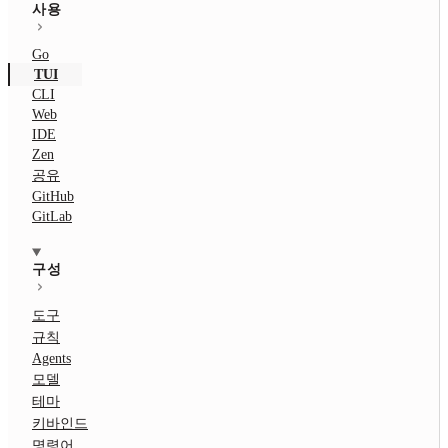
사용
Go
TUI
CLI
Web
IDE
Zen
공유
GitHub
GitLab
구성
도구
규칙
Agents
모델
테마
키바인드
명령어