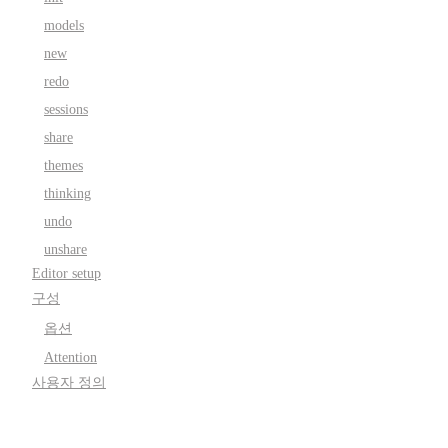
models
new
redo
sessions
share
themes
thinking
undo
unshare
Editor setup
구성
옵션
Attention
사용자 정의