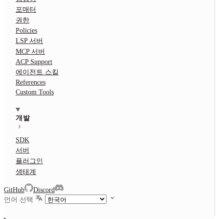
포매터
권한
Policies
LSP 서버
MCP 서버
ACP Support
에이전트 스킬
References
Custom Tools
개발
SDK
서버
플러그인
생태계
GitHub
Discord
언어 선택